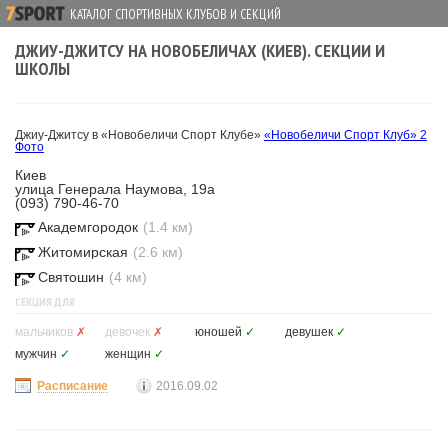
КАТАЛОГ СПОРТИВНЫХ КЛУБОВ И СЕКЦИЙ
ДЖИУ-ДЖИТСУ НА НОВОБЕЛИЧАХ (КИЕВ). СЕКЦИИ И
ШКОЛЫ
Джиу-Джитсу в «Новобеличи Спорт Клубе»
«Новобеличи Спорт Клуб»
2
Фото
Киев
улица Генерала Наумова, 19а
(093) 790-46-70
Академгородок
(1.4 км)
Житомирская
(2.6 км)
Святошин
(4 км)
СЕКЦИЯ ДЛЯ
мальчиков
✗
девочек
✗
юношей
✓
девушек
✓
мужчин
✓
женщин
✓
Расписание
2016.09.02