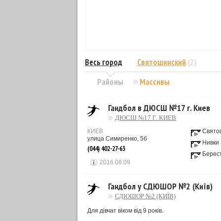
Весь город
Святошинский
(2)
Районы
Массивы
Гандбол в ДЮСШ №17 г. Киев
ДЮСШ №17 Г. КИЕВ
КИЕВ
Свято
улица Симиренко, 5б
Нивки
(044) 402-27-63
Берес
2016.08.09
Гандбол у СДЮШОР №2 (Київ)
СДЮШОР №2 (КИЇВ)
Для дівчат віком від 9 років.