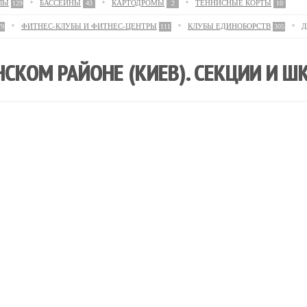
ЛЫ
БАССЕЙНЫ
КАРТОДРОМЫ
ТЕННИСНЫЕ КОРТЫ
129
43
2
10
ФИТНЕС-КЛУБЫ И ФИТНЕС-ЦЕНТРЫ
КЛУБЫ ЕДИНОБОРСТВ
Д
79
111
305
СКОМ РАЙОНЕ (КИЕВ). СЕКЦИИ И Ш