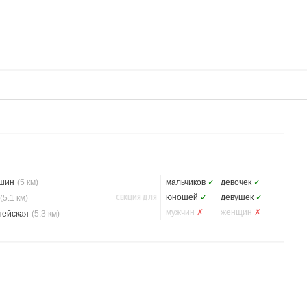
шин
(5 км)
мальчиков
✓
девочек
✓
СЕКЦИЯ ДЛЯ
юношей
✓
девушек
✓
(5.1 км)
мужчин
✗
женщин
✗
тейская
(5.3 км)