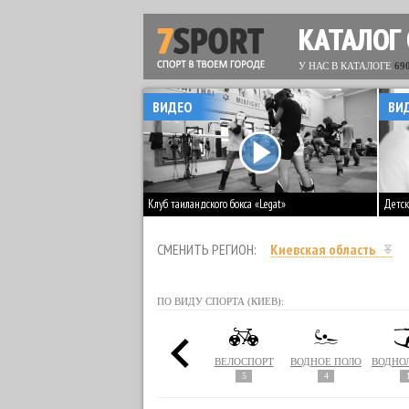
КАТАЛОГ
У НАС В КАТАЛОГЕ
69
ВИДЕО
ВИ
Клуб таиландского бокса «Legat»
Детск
СМЕНИТЬ РЕГИОН:
Киевская область
ПО ВИДУ СПОРТА (КИЕВ):
СБОЛ
БИАТЛОН
БОКС
ВЕЛОСПОРТ
ВОДНОЕ ПОЛО
1
87
5
4