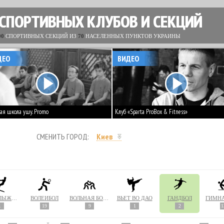
 СПОРТИВНЫХ КЛУБОВ И СЕКЦИЙ
00
СПОРТИВНЫХ СЕКЦИЙ ИЗ
70
НАСЕЛЕННЫХ ПУНКТОВ УКРАИНЫ
ДЕО
ВИДЕО
ая школа ушу. Promo
Клуб «Sparta ProBox & Fitness»
СМЕНИТЬ ГОРОД:
Киев
ВОДНОЛЫЖНЫЙ СПОРТ
ВОЛЕЙБОЛ
ВОЛЬНАЯ БОРЬБА
ВЬЕТ ВО ДАО
ГАНДБОЛ
ГИМН
1
19
9
1
2
1