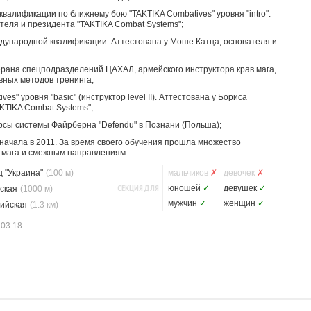
квалификации по ближнему бою "TAKTIKA Combatives" уровня "intro".
теля и президента "TAKTIKA Combat Systems";
международной квалификации. Аттестована у Моше Катца, основателя и
ерана спецподразделений ЦАХАЛ, армейского инструктора крав мага,
вных методов тренинга;
es" уровня "basic" (инструктор level II). Аттестована у Бориса
KTIKA Combat Systems";
урсы системы Файрберна "Defendu" в Познани (Польша);
начала в 2011. За время своего обучения прошла множество
 мага и смежным направлениям.
 "Украина"
(100 м)
мальчиков
✗
девочек
✗
СЕКЦИЯ ДЛЯ
юношей
✓
девушек
✓
ская
(1000 м)
мужчин
✓
женщин
✓
ийская
(1.3 км)
.03.18