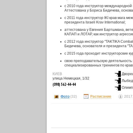
с 2010 года инструктор международной 
Аттестована у Бориса Бидичева, основа
с 2011 года инструктор IKI крав мага 
президента Israeli Krav International;
аттестована у Евгения Бартшмана, вет
КАПАП и ЛОТАР, как инструктор агресси
с 2012 года инструктор "TAKTIKA Combativ
Бидичева, основателя и президента "TA
с 2015 года проходит инструкторские к
свою преподавательскую деятельность 
специализированных тренингов по крав
КИЕВ
Дворец
улица Немецкая, 1/32
Лыбед
(098) 562-44-44
Олимп
Фото
(32)
Расписание
2017