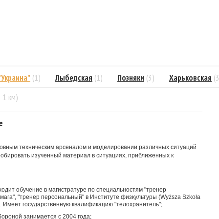
"Украина"
(1)
Лыбедская
(1)
Позняки
(3)
Харьковская
(
= 1 км)
e
новным техническим арсеналом и моделировании различных ситуаций
робировать изученный материал в ситуациях, приближенных к
ходит обучение в магистратуре по специальностям "тренер
 мага", "тренер персональный" в Институте физкультуры (Wyższa Szkoła
ша. Имеет государственную квалификацию "телохранитель";
ороной занимается с 2004 года;