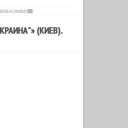
ЮСШ И СДЮШОР
86
РАИНА"» (КИЕВ).