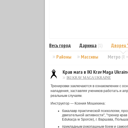
Весь город
Дарница
(1)
Дворец 
Районы
Массивы
Метро
(R 
Крав мага в IKI Krav Maga Ukrain
IKI KRAV MAGA UKRAINE
Тренировки заключаются в ознакомлении с ос
нападения, заставляя учеников работать и ап
реальным случаям.
Инструктор — Ксения Мошихина:
бакалавр практической психологии, про
двигательной активности", "тренер крав
Edukacja w Sporcie), г. Варшава, Поль
прикладным рукопашным боем и самооб