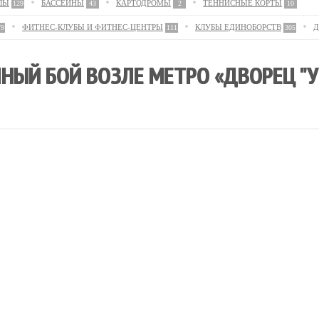
ЛЫ
БАССЕЙНЫ
КАРТОДРОМЫ
ТЕННИСНЫЕ КОРТЫ
129
43
2
10
ФИТНЕС-КЛУБЫ И ФИТНЕС-ЦЕНТРЫ
КЛУБЫ ЕДИНОБОРСТВ
Д
79
111
305
ЫЙ БОЙ ВОЗЛЕ МЕТРО «ДВОРЕЦ "УК