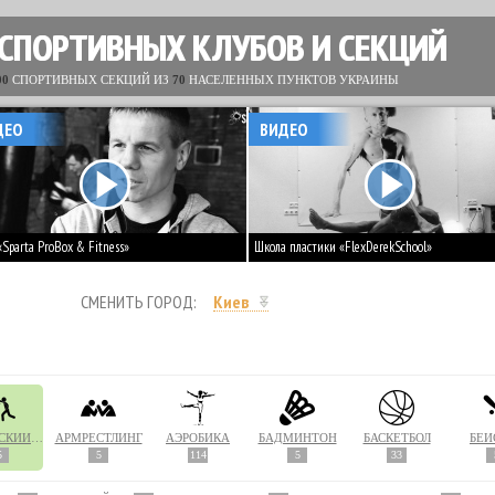
 СПОРТИВНЫХ КЛУБОВ И СЕКЦИЙ
00
СПОРТИВНЫХ СЕКЦИЙ ИЗ
70
НАСЕЛЕННЫХ ПУНКТОВ УКРАИНЫ
ДЕО
ВИДЕО
«Sparta ProBox & Fitness»
Школа пластики «FlexDerekSchool»
СМЕНИТЬ ГОРОД:
Киев
АРМЕЙСКИЙ РУКОПАШНЫЙ БОЙ
АРМРЕСТЛИНГ
АЭРОБИКА
БАДМИНТОН
БАСКЕТБОЛ
БЕЙ
5
5
114
5
33