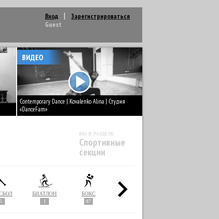
Вход
Зарегистрироваться
Guest
ВИДЕО
Contemporary Dance | Kovalenko Alina | Студия
«DanceFam»
ВЫ В РАЗДЕЛЕ
Спортивные
секции
СБОЛ
БИАТЛОН
БОКС
ВЕЛОСПОРТ
ВОДНОЕ ПОЛО
5
1
87
5
4