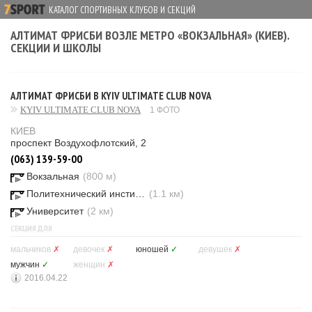
КАТАЛОГ СПОРТИВНЫХ КЛУБОВ И СЕКЦИЙ
АЛТИМАТ ФРИСБИ ВОЗЛЕ МЕТРО «ВОКЗАЛЬНАЯ» (КИЕВ).
СЕКЦИИ И ШКОЛЫ
АЛТИМАТ ФРИСБИ В KYIV ULTIMATE CLUB NOVA
KYIV ULTIMATE CLUB NOVA
1 ФОТО
КИЕВ
проспект Воздухофлотский, 2
(063) 139-59-00
Вокзальная
(800 м)
Политехнический институт
(1.1 км)
Университет
(2 км)
СЕКЦИЯ ДЛЯ
мальчиков
✗
девочек
✗
юношей
✓
девушек
✗
мужчин
✓
женщин
✗
2016.04.22