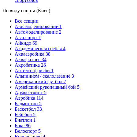
спортзалов
По виду спорта (Киев):
Все секции
Авиамоделирование
1
Автомоделирование
2
Автоспорт
1
Айкидо
69
Академическая гребля
4
Аквааэробика
38
Аквафитнес
34
Акробатика
26
Алтимат фрисби
1
Альпинизм / скалолазание
3
Американский футбол
7
Армейский рукопашный бой
5
Армрестлинг
5
Аэробика
114
Бадминтон
5
Баскетбол
33
Бейсбол
5
Биатлон
1
Бокс
86
Велоспорт
5
Водное поло
4