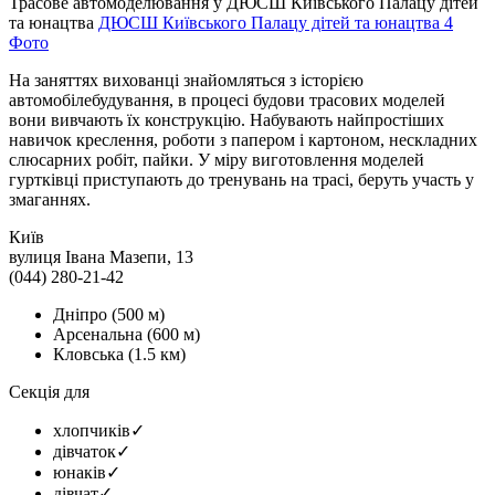
Трасове автомоделювання у ДЮСШ Київського Палацу дітей
та юнацтва
ДЮСШ Київського Палацу дітей та юнацтва
4
Фото
На заняттях вихованці знайомляться з історією
автомобілебудування, в процесі будови трасових моделей
вони вивчають їх конструкцію. Набувають найпростіших
навичок креслення, роботи з папером і картоном, нескладних
слюсарних робіт, пайки. У міру виготовлення моделей
гуртківці приступають до тренувань на трасі, беруть участь у
змаганнях.
Київ
вулиця Івана Мазепи, 13
(044) 280-21-42
Дніпро
(500 м)
Арсенальна
(600 м)
Кловська
(1.5 км)
Секція для
хлопчиків
✓
дівчаток
✓
юнаків
✓
дівчат
✓