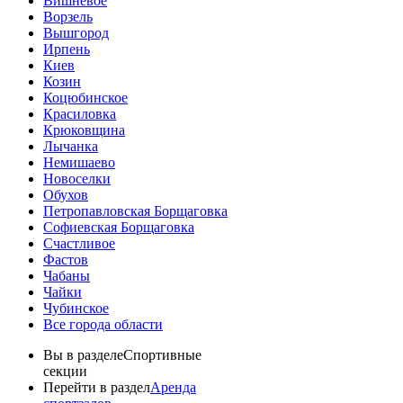
Вишневое
Ворзель
Вышгород
Ирпень
Киев
Козин
Коцюбинское
Красиловка
Крюковщина
Лычанка
Немишаево
Новоселки
Обухов
Петропавловская Борщаговка
Софиевская Борщаговка
Счастливое
Фастов
Чабаны
Чайки
Чубинское
Все города области
Вы в разделе
Спортивные
секции
Перейти в раздел
Аренда