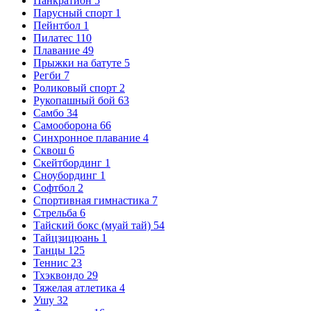
Панкратион
5
Парусный спорт
1
Пейнтбол
1
Пилатес
110
Плавание
49
Прыжки на батуте
5
Регби
7
Роликовый спорт
2
Рукопашный бой
63
Самбо
34
Самооборона
66
Синхронное плавание
4
Сквош
6
Скейтбординг
1
Сноубординг
1
Софтбол
2
Спортивная гимнастика
7
Стрельба
6
Тайский бокс (муай тай)
54
Тайцзицюань
1
Танцы
125
Теннис
23
Тхэквондо
29
Тяжелая атлетика
4
Ушу
32