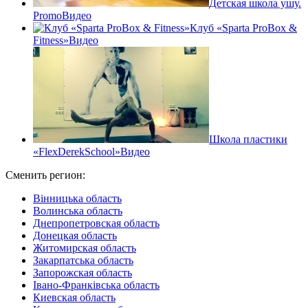
Детская школа ушу.
Promo
Видео
Клуб «Sparta ProBox &
Fitness»
Видео
Школа пластики
«FlexDerekSchool»
Видео
Сменить регион:
Вінницька область
Волинська область
Днепропетровская область
Донецкая область
Житомирская область
Закарпатська область
Запорожская область
Івано-Франківська область
Киевская область