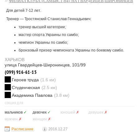
ФИЛИАЛ КЛУБА «САМБИСТ-84» НА ГВАРДЕЙЦЕВ-ШИРОНИНЦЕВ
Для детей 7-12 лет.
Тренер — Тростянский Станислав Геннадьевич:
тренер высшей категории;
мастер спорта Украины по самбо;
чемпион Украины по самбо;
бронзовый призер чемпионата Украины по боевому самбо.
ХАРЬКОВ
улица Гвардейцев-Широнинцев, 101/99
(099) 916-61-15
Героев труда
(1.6 км)
Студенческая
(2.5 км)
Академика Павлова
(3.8 км)
СЕКЦИЯ ДЛЯ
мальчиков
✓
девочек
✓
юношей
✗
девушек
✗
мужчин
✗
женщин
✗
Расписание
2016.12.27