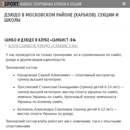
≡
КАТАЛОГ СПОРТИВНЫХ КЛУБОВ И СЕКЦИЙ
ДЗЮДО В МОСКОВСКОМ РАЙОНЕ (ХАРЬКОВ). СЕКЦИИ И
ШКОЛЫ
САМБО И ДЗЮДО В КЛУБЕ «САМБИСТ-84»
КЛУБ САМБО И ДЗЮДО «САМБИСТ-84»
У нас проводятся не только тренировки, но и соревнования по самбо,
дзюдо и другим видам единоборств.
Тренерский состав:
Назарченко Сергей Алексеевич — спортивный инструктор,
тренер высшей категории;
Тростянский Станислав Геннадьевич (тренер детей 6-14 лет) —
тренер высшей категории, мастер спорта украины по самбо,
чемпион Украины по самбо, бронзовый призер чемпионата
Украины по боевому самбо;
Белоконь Александра Сергеевна (тренер детей 4-12 лет) —
мастер спорта Украины по дзюдо.
Тренерский состав клуба работает как с новичками, так и с опытными
спортсменами.