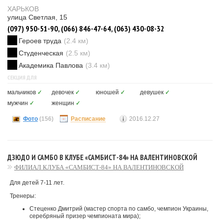
ХАРЬКОВ
улица Светлая, 15
(097) 950-51-90, (066) 846-47-64, (063) 430-08-32
Героев труда
(2.4 км)
Студенческая
(2.5 км)
Академика Павлова
(3.4 км)
СЕКЦИЯ ДЛЯ
мальчиков
✓
девочек
✓
юношей
✓
девушек
✓
мужчин
✓
женщин
✓
Фото
(156)
Расписание
2016.12.27
ДЗЮДО И САМБО В КЛУБЕ «САМБИСТ-84» НА ВАЛЕНТИНОВСКОЙ
ФИЛИАЛ КЛУБА «САМБИСТ-84» НА ВАЛЕНТИНОВСКОЙ
Для детей 7-11 лет.
Тренеры:
Стеценко Дмитрий (мастер спорта по самбо, чемпион Украины,
серебряный призер чемпионата мира);