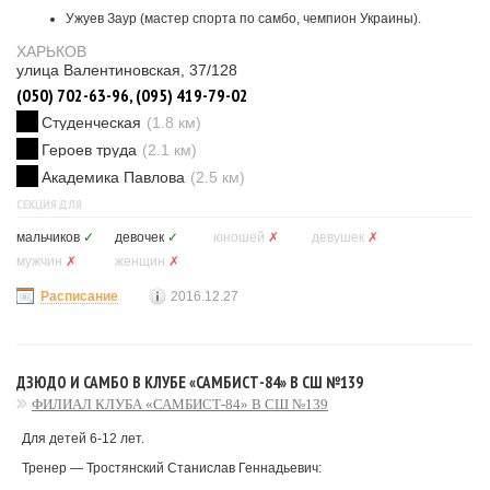
Ужуев Заур (мастер спорта по самбо, чемпион Украины).
ХАРЬКОВ
улица Валентиновская, 37/128
(050) 702-63-96, (095) 419-79-02
Студенческая
(1.8 км)
Героев труда
(2.1 км)
Академика Павлова
(2.5 км)
СЕКЦИЯ ДЛЯ
мальчиков
✓
девочек
✓
юношей
✗
девушек
✗
мужчин
✗
женщин
✗
Расписание
2016.12.27
ДЗЮДО И САМБО В КЛУБЕ «САМБИСТ-84» В СШ №139
ФИЛИАЛ КЛУБА «САМБИСТ-84» В СШ №139
Для детей 6-12 лет.
Тренер — Тростянский Станислав Геннадьевич: