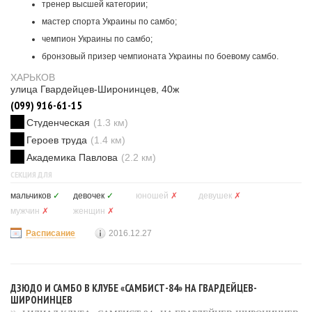
тренер высшей категории;
мастер спорта Украины по самбо;
чемпион Украины по самбо;
бронзовый призер чемпионата Украины по боевому самбо.
ХАРЬКОВ
улица Гвардейцев-Широнинцев, 40ж
(099) 916-61-15
Студенческая
(1.3 км)
Героев труда
(1.4 км)
Академика Павлова
(2.2 км)
СЕКЦИЯ ДЛЯ
мальчиков
✓
девочек
✓
юношей
✗
девушек
✗
мужчин
✗
женщин
✗
Расписание
2016.12.27
ДЗЮДО И САМБО В КЛУБЕ «САМБИСТ-84» НА ГВАРДЕЙЦЕВ-
ШИРОНИНЦЕВ