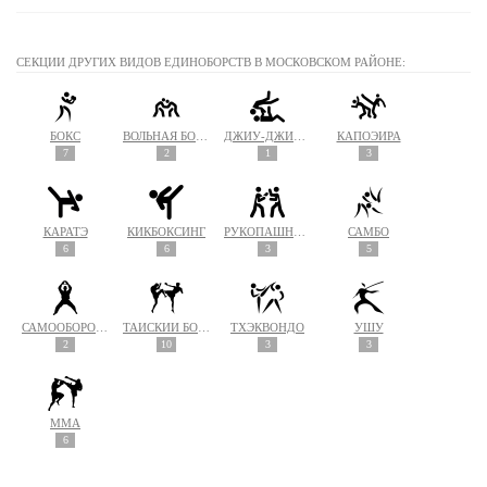
СЕКЦИИ ДРУГИХ ВИДОВ ЕДИНОБОРСТВ В МОСКОВСКОМ РАЙОНЕ:
БОКС
ВОЛЬНАЯ БОРЬБА
ДЖИУ-ДЖИТСУ
КАПОЭЙРА
7
2
1
3
КАРАТЭ
КИКБОКСИНГ
РУКОПАШНЫЙ БОЙ
САМБО
6
6
3
5
САМООБОРОНА
ТАЙСКИЙ БОКС (МУАЙ ТАЙ)
ТХЭКВОНДО
УШУ
2
10
3
3
MMA
6