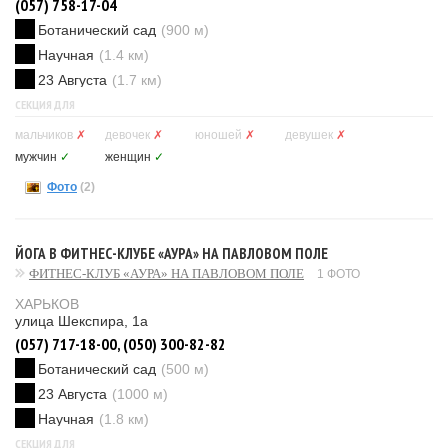
(057) 758-17-04
Ботанический сад
(900 м)
Научная
(1.4 км)
23 Августа
(1.7 км)
СЕКЦИЯ ДЛЯ
мальчиков
✗
девочек
✗
юношей
✗
девушек
✗
мужчин
✓
женщин
✓
Фото
(2)
ЙОГА В ФИТНЕС-КЛУБЕ «АУРА» НА ПАВЛОВОМ ПОЛЕ
ФИТНЕС-КЛУБ «АУРА» НА ПАВЛОВОМ ПОЛЕ
1 ФОТО
ХАРЬКОВ
улица Шекспира, 1а
(057) 717-18-00, (050) 300-82-82
Ботанический сад
(500 м)
23 Августа
(1000 м)
Научная
(1.8 км)
СЕКЦИЯ ДЛЯ