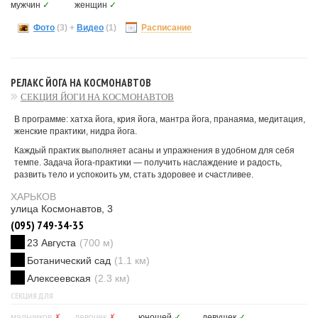
мужчин
✓
женщин
✓
Фото
(3)
+
Видео
(1)
Расписание
РЕЛАКС ЙОГА НА КОСМОНАВТОВ
СЕКЦИЯ ЙОГИ НА КОСМОНАВТОВ
В программе: хатха йога, крия йога, мантра йога, пранаяма, медитация,
женские практики, нидра йога.
Каждый практик выполняет асаны и упражнения в удобном для себя
темпе. Задача йога-практики — получить наслаждение и радость,
развить тело и успокоить ум, стать здоровее и счастливее.
ХАРЬКОВ
улица Космонавтов, 3
(095) 749-34-35
23 Августа
(700 м)
Ботанический сад
(1.1 км)
Алексеевская
(2.3 км)
СЕКЦИЯ ДЛЯ
мальчиков
✗
девочек
✗
юношей
✓
девушек
✓