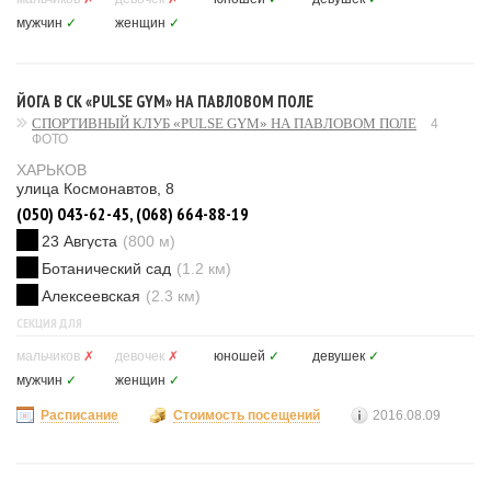
мужчин
✓
женщин
✓
ЙОГА В СК «PULSE GYM» НА ПАВЛОВОМ ПОЛЕ
СПОРТИВНЫЙ КЛУБ «PULSE GYM» НА ПАВЛОВОМ ПОЛЕ
4
ФОТО
ХАРЬКОВ
улица Космонавтов, 8
(050) 043-62-45, (068) 664-88-19
23 Августа
(800 м)
Ботанический сад
(1.2 км)
Алексеевская
(2.3 км)
СЕКЦИЯ ДЛЯ
мальчиков
✗
девочек
✗
юношей
✓
девушек
✓
мужчин
✓
женщин
✓
Расписание
Стоимость посещений
2016.08.09