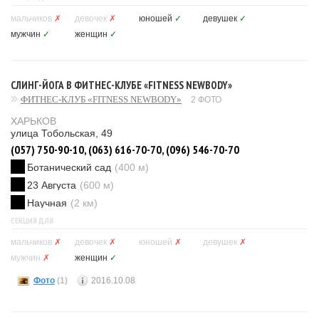
мальчиков
✗
девочек
✗
юношей
✓
девушек
✓
мужчин
✓
женщин
✓
СЛИНГ-ЙОГА В ФИТНЕС-КЛУБЕ «FITNESS NEWBODY»
ФИТНЕС-КЛУБ «FITNESS NEWBODY»
2 ФОТО
ХАРЬКОВ
улица Тобольская, 49
(057) 750-90-10, (063) 616-70-70, (096) 546-70-70
Ботанический сад
(400 м)
23 Августа
(600 м)
Научная
(2 км)
СЕКЦИЯ ДЛЯ
мальчиков
✗
девочек
✗
юношей
✗
девушек
✗
мужчин
✗
женщин
✓
Фото
(1)
2016.10.08