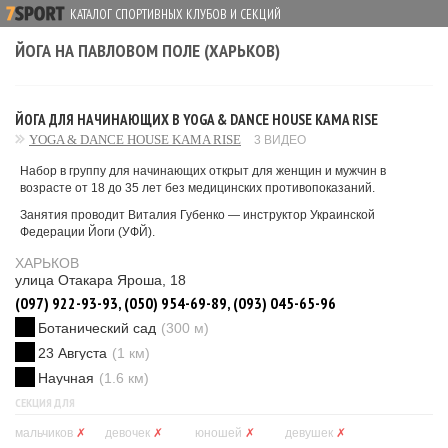
КАТАЛОГ СПОРТИВНЫХ КЛУБОВ И СЕКЦИЙ
ЙОГА НА ПАВЛОВОМ ПОЛЕ (ХАРЬКОВ)
ЙОГА ДЛЯ НАЧИНАЮЩИХ В YOGA & DANCE HOUSE KAMA RISE
YOGA & DANCE HOUSE KAMA RISE
3 ВИДЕО
Набор в группу для начинающих открыт для женщин и мужчин в
возрасте от 18 до 35 лет без медицинских противопоказаний.
Занятия проводит Виталия Губенко — инструктор Украинской
Федерации Йоги (УФЙ).
ХАРЬКОВ
улица Отакара Яроша, 18
(097) 922-93-93, (050) 954-69-89, (093) 045-65-96
Ботанический сад
(300 м)
23 Августа
(1 км)
Научная
(1.6 км)
СЕКЦИЯ ДЛЯ
мальчиков
✗
девочек
✗
юношей
✗
девушек
✗