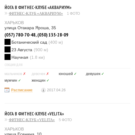
ЙОГА В ФИТНЕС-КЛУБЕ «АКВАРИУМ»
ФИТНЕС-КЛУБ «АКВАРИУМ»
1 ФОТО
ХАРЬКОВ
улица Отакара Яроша, 35
(057) 780-70-48, (050) 135-28-09
Ботанический сад
(400 м)
23 Августа
(900 м)
Научная
(1.8 км)
СЕКЦИЯ ДЛЯ
мальчиков
✗
девочек
✗
юношей
✓
девушек
✓
мужчин
✓
женщин
✓
Расписание
2017.04.26
ЙОГА В ФИТНЕС-КЛУБЕ «VELITA»
ФИТНЕС-КЛУБ «VELITA»
5 ФОТО
ХАРЬКОВ
улица Есенина, 10