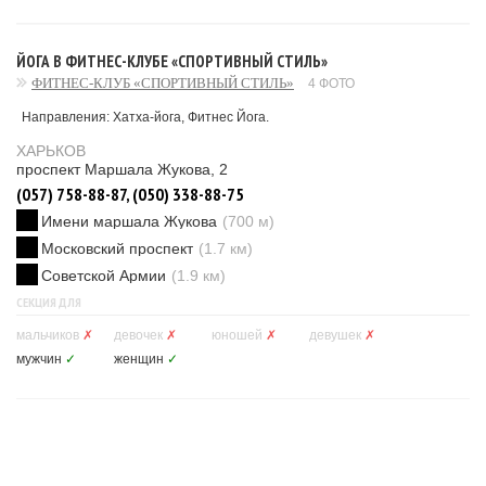
ЙОГА В ФИТНЕС-КЛУБЕ «СПОРТИВНЫЙ СТИЛЬ»
ФИТНЕС-КЛУБ «СПОРТИВНЫЙ СТИЛЬ»
4 ФОТО
Направления: Хатха-йога, Фитнес Йога.
ХАРЬКОВ
проспект Маршала Жукова, 2
(057) 758-88-87, (050) 338-88-75
Имени маршала Жукова
(700 м)
Московский проспект
(1.7 км)
Советской Армии
(1.9 км)
СЕКЦИЯ ДЛЯ
мальчиков
✗
девочек
✗
юношей
✗
девушек
✗
мужчин
✓
женщин
✓