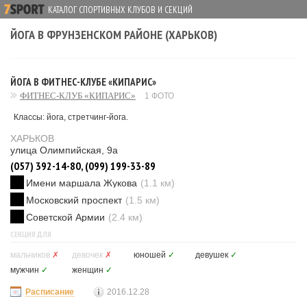
КАТАЛОГ СПОРТИВНЫХ КЛУБОВ И СЕКЦИЙ
ЙОГА В ФРУНЗЕНСКОМ РАЙОНЕ (ХАРЬКОВ)
ЙОГА В ФИТНЕС-КЛУБЕ «КИПАРИС»
ФИТНЕС-КЛУБ «КИПАРИС»
1 ФОТО
Классы: йога, стретчинг-йога.
ХАРЬКОВ
улица Олимпийская, 9а
(057) 392-14-80, (099) 199-33-89
Имени маршала Жукова
(1.1 км)
Московский проспект
(1.5 км)
Советской Армии
(2.4 км)
СЕКЦИЯ ДЛЯ
мальчиков
✗
девочек
✗
юношей
✓
девушек
✓
мужчин
✓
женщин
✓
Расписание
2016.12.28