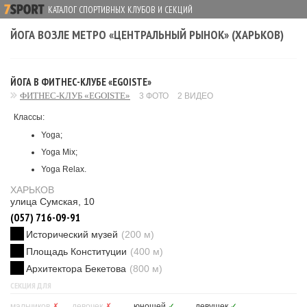
КАТАЛОГ СПОРТИВНЫХ КЛУБОВ И СЕКЦИЙ
ЙОГА ВОЗЛЕ МЕТРО «ЦЕНТРАЛЬНЫЙ РЫНОК» (ХАРЬКОВ)
ЙОГА В ФИТНЕС-КЛУБЕ «EGOISTE»
ФИТНЕС-КЛУБ «EGOISTE»
3 ФОТО
2 ВИДЕО
Классы:
Yoga;
Yoga Mix;
Yoga Relax.
ХАРЬКОВ
улица Сумская, 10
(057) 716-09-91
Исторический музей
(200 м)
Площадь Конституции
(400 м)
Архитектора Бекетова
(800 м)
СЕКЦИЯ ДЛЯ
мальчиков
✗
девочек
✗
юношей
✓
девушек
✓