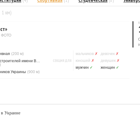
нституции
(4)
Спортивная
(1)
Студенческая
(8)
Универ
= 1 км)
К
ст»
1 ФОТО
г
ивная
(200 м)
мальчиков
✗
девочек
✗
СЕКЦИЯ ДЛЯ
юношей
✗
девушек
✗
Метростроителей имени Ващенко
)
мужчин
✓
женщин
✓
ников Украины
(900 м)
 в Украине