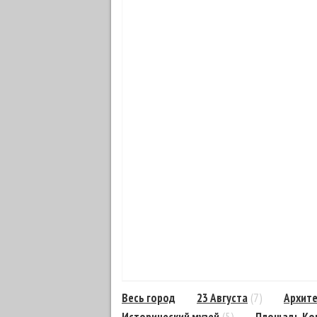
Весь город
23 Августа
(7)
Архите