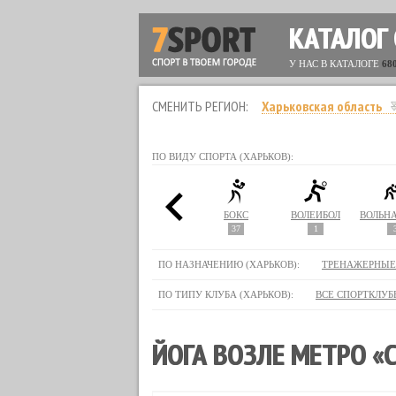
КАТАЛОГ
У НАС В КАТАЛОГЕ
68
СМЕНИТЬ РЕГИОН:
Харьковская область
ПО ВИДУ СПОРТА (ХАРЬКОВ):
СТЛИНГ
АЭРОБИКА
БИЛЬЯРД
БОКС
ВОЛЕЙБОЛ
44
5
37
1
ПО НАЗНАЧЕНИЮ (ХАРЬКОВ):
ТРЕНАЖЕРНЫЕ
ПО ТИПУ КЛУБА (ХАРЬКОВ):
ВСЕ СПОРТКЛУБ
ЙОГА ВОЗЛЕ МЕТРО «