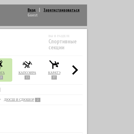
Вход
Зарегистрироваться
Guest
ВЫ В РАЗДЕЛЕ
Спортивные
секции
ОГА
КАПОЭЙРА
КАРАТЭ
КИКБОКСИНГ
КУДО
53
13
37
22
1
ДЮСШ И СДЮШОР
2