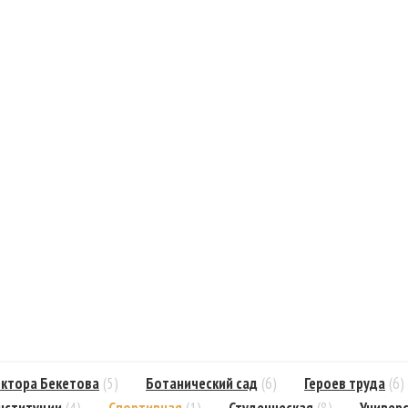
ктора Бекетова
(5)
Ботанический сад
(6)
Героев труда
(6)