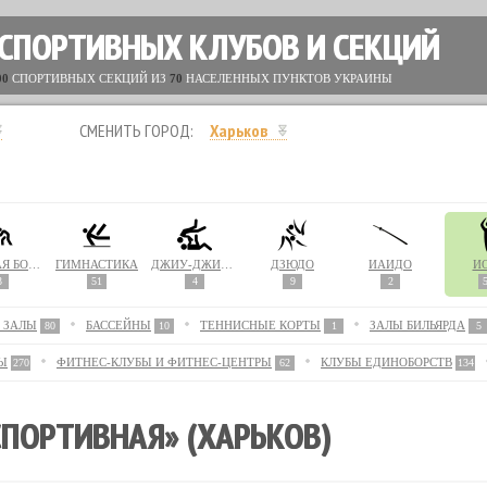
 СПОРТИВНЫХ КЛУБОВ И СЕКЦИЙ
00
СПОРТИВНЫХ СЕКЦИЙ ИЗ
70
НАСЕЛЕННЫХ ПУНКТОВ УКРАИНЫ
СМЕНИТЬ ГОРОД:
Харьков
ВОЛЬНАЯ БОРЬБА
ГИМНАСТИКА
ДЖИУ-ДЖИТСУ
ДЗЮДО
ИАЙДО
Й
3
51
4
9
2
 ЗАЛЫ
БАССЕЙНЫ
ТЕННИСНЫЕ КОРТЫ
ЗАЛЫ БИЛЬЯРДА
80
10
1
5
Ы
ФИТНЕС-КЛУБЫ И ФИТНЕС-ЦЕНТРЫ
КЛУБЫ ЕДИНОБОРСТВ
270
62
134
СПОРТИВНАЯ» (ХАРЬКОВ)