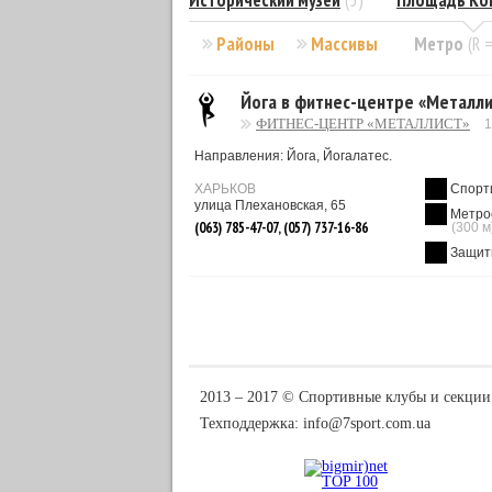
Исторический музей
(5)
Площадь Ко
Районы
Массивы
Метро
(R 
Йога в фитнес-центре «Металли
ФИТНЕС-ЦЕНТР «МЕТАЛЛИСТ»
Направления: Йога, Йогалатес.
ХАРЬКОВ
Спорт
улица Плехановская, 65
(063) 785-47-07, (057) 737-16-86
(300 м
Защит
2013 ‒ 2017 © Спортивные клубы и секции
Техподдержка:
info@7sport.com.ua