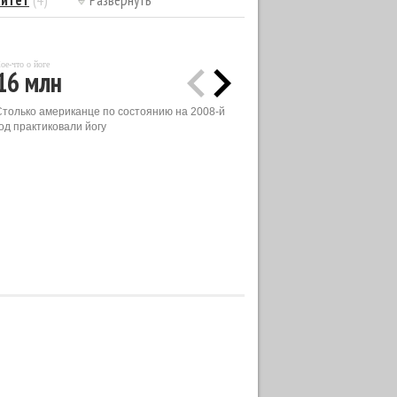
ситет
(4)
Развернуть
ое-что о йоге
16 млн
Столько американце по состоянию на 2008-й
од практиковали йогу