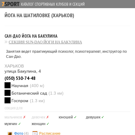
КАТАЛОГ СПОРТИВНЫХ КЛУБОВ И СЕКЦИЙ
ЙОГА НА ШАТИЛОВКЕ (ХАРЬКОВ)
САН-ДАО ЙОГА НА БАКУЛИНА
СЕКЦИЯ SUN-DAO ЙОГИ НА БАКУЛИНА
Занятия ведет практикующий психолог, психотерапевт, инструктор по
Сан-Дао.
ХАРЬКОВ
улица Бакулина, 4
(050) 530-74-48
Научная
(400 м)
Ботанический сад
(1.3 км)
Госпром
(1.3 км)
СЕКЦИЯ ДЛЯ
мальчиков
✗
девочек
✗
юношей
✓
девушек
✓
мужчин
✓
женщин
✓
Фото
(4)
Расписание