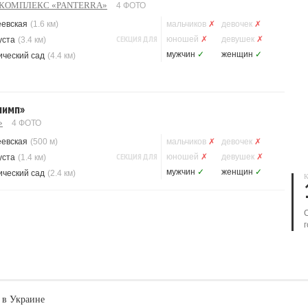
КОМПЛЕКС «PANTERRA»
4 ФОТО
еевская
(1.6 км)
мальчиков
✗
девочек
✗
СЕКЦИЯ ДЛЯ
юношей
✗
девушек
✗
уста
(3.4 км)
мужчин
✓
женщин
✓
ический сад
(4.4 км)
лимп»
»
4 ФОТО
еевская
(500 м)
мальчиков
✗
девочек
✗
СЕКЦИЯ ДЛЯ
юношей
✗
девушек
✗
уста
(1.4 км)
мужчин
✓
женщин
✓
ический сад
(2.4 км)
К
г
 в Украине