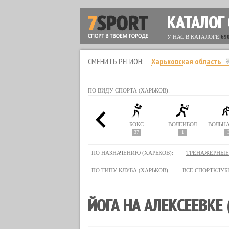
КАТАЛОГ
У НАС В КАТАЛОГЕ
69
СМЕНИТЬ РЕГИОН:
Харьковская область
ПО ВИДУ СПОРТА (ХАРЬКОВ):
СТЛИНГ
АЭРОБИКА
БИЛЬЯРД
БОКС
ВОЛЕЙБОЛ
44
5
37
1
ПО НАЗНАЧЕНИЮ (ХАРЬКОВ):
ТРЕНАЖЕРНЫЕ
ПО ТИПУ КЛУБА (ХАРЬКОВ):
ВСЕ СПОРТКЛУБ
ЙОГА НА АЛЕКСЕЕВКЕ 