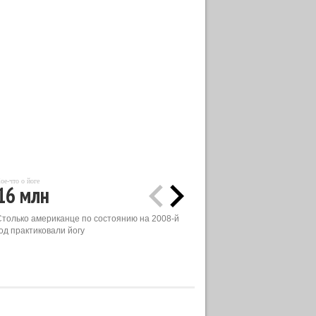
ое-что о йоге
16 млн
Столько американце по состоянию на 2008-й
од практиковали йогу