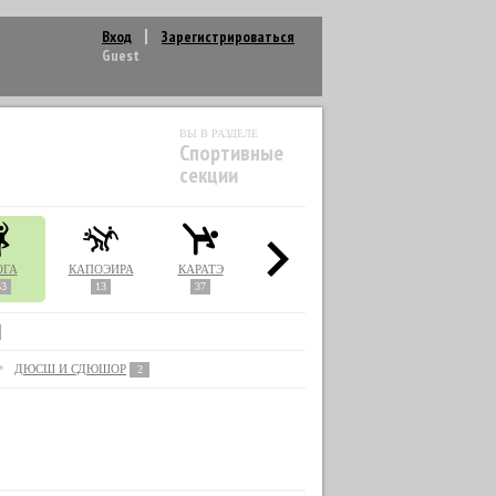
Вход
Зарегистрироваться
Guest
ВЫ В РАЗДЕЛЕ
Спортивные
секции
ОГА
КАПОЭЙРА
КАРАТЭ
КИКБОКСИНГ
КУДО
53
13
37
22
1
ДЮСШ И СДЮШОР
2