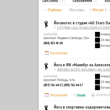
Салтовка
(18)
Сокольники
(1)
Хо
Районы
Массивы
Метро
(R 
Йогалатес в студии «All Stars D
CТУДИЯ «ALL STARS DANCE CEN
ХАРЬКОВ
Алекс
проспект Людвига Свободы, 52а
23 Авг
(063) 432-41-60
Ботан
Расписание
Йога в ФК «Малибу» на Алексее
ФИТНЕС-КЛУБ «МАЛИБУ» НА АЛ
ХАРЬКОВ
Алекс
проспект Победы, 67в
23 Авг
(057) 761-64-17, (093) 761-64-17
Ботан
Расписание
Акция
2016.09.2
Йога в спортивно-оздоровител