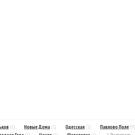
ьков
(2)
Новые Дома
(1)
Одесская
(1)
Павлово Поле
(9