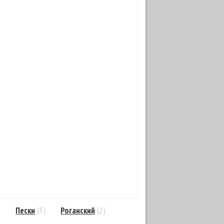
)
Пески
(3)
Роганский
(2)