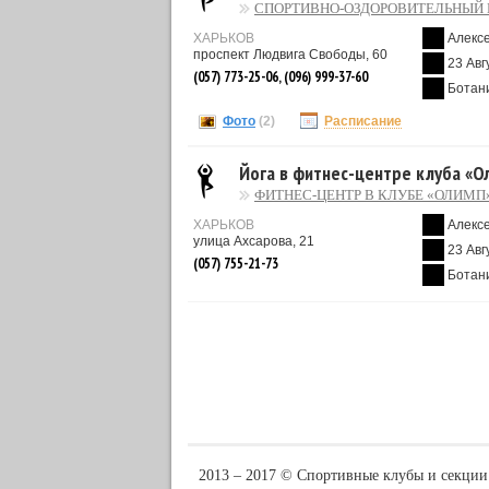
СПОРТИВНО-ОЗДОРОВИТЕЛЬНЫЙ 
ХАРЬКОВ
Алекс
проспект Людвига Свободы, 60
23 Авг
(057) 773-25-06, (096) 999-37-60
Ботан
Фото
(2)
Расписание
Йога в фитнес-центре клуба «О
ФИТНЕС-ЦЕНТР В КЛУБЕ «ОЛИМП
ХАРЬКОВ
Алекс
улица Ахсарова, 21
23 Авг
(057) 755-21-73
Ботан
2013 ‒ 2017 © Спортивные клубы и секции