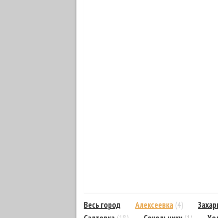
Весь город
Алексеевка
(4)
Захар