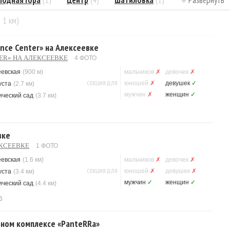
лодная Гора
(1)
Центр
(4)
Шатиловка
(1)
Развернуть
= 1 км)
ance Center» на Алексеевке
TER» НА АЛЕКСЕЕВКЕ
4 ФОТО
еевская
(900 м)
мальчиков
✗
девочек
✗
СЕКЦИЯ ДЛЯ
юношей
✗
девушек
✓
уста
(2.7 км)
мужчин
✗
женщин
✓
ический сад
(3.7 км)
вке
ЕКСЕЕВКЕ
1 ФОТО
еевская
(1.6 км)
мальчиков
✗
девочек
✗
СЕКЦИЯ ДЛЯ
юношей
✗
девушек
✗
уста
(3.4 км)
мужчин
✓
женщин
✓
ический сад
(4.4 км)
6
ьном комплексе «PanteRRa»