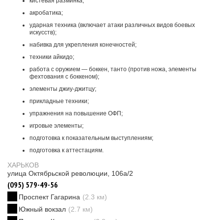
кистевая разминка;
акробатика;
ударная техника (включает атаки различных видов боевых
искусств);
набивка для укрепления конечностей;
техники айкидо;
работа с оружием — боккен, танто (против ножа, элементы
фехтования с боккеном);
элементы джиу-джитцу;
прикладные техники;
упражнения на повышение ОФП;
игровые элементы;
подготовка к показательным выступлениям;
подготовка к аттестациям.
ХАРЬКОВ
улица Октябрьской революции, 106а/2
(095) 579-49-56
Проспект Гагарина
(2.3 км)
Южный вокзал
(2.7 км)