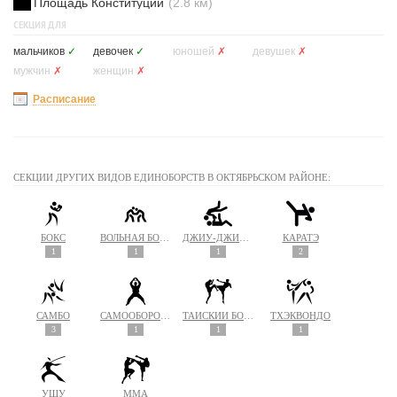
Площадь Конституции
(2.8 км)
СЕКЦИЯ ДЛЯ
мальчиков
✓
девочек
✓
юношей
✗
девушек
✗
мужчин
✗
женщин
✗
Расписание
СЕКЦИИ ДРУГИХ ВИДОВ ЕДИНОБОРСТВ В ОКТЯБРЬСКОМ РАЙОНЕ:
БОКС
ВОЛЬНАЯ БОРЬБА
ДЖИУ-ДЖИТСУ
КАРАТЭ
1
1
1
2
САМБО
САМООБОРОНА
ТАЙСКИЙ БОКС (МУАЙ ТАЙ)
ТХЭКВОНДО
3
1
1
1
УШУ
MMA