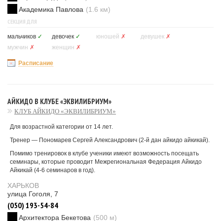
Академика Павлова
(1.6 км)
СЕКЦИЯ ДЛЯ
мальчиков
✓
девочек
✓
юношей
✗
девушек
✗
мужчин
✗
женщин
✗
Расписание
АЙКИДО В КЛУБЕ «ЭКВИЛИБРИУМ»
КЛУБ АЙКИДО «ЭКВИЛИБРИУМ»
Для возрастной категории от 14 лет.
Тренер — Пономарев Сергей Александрович (2-й дан айкидо айкикай).
Помимо тренировок в клубе ученики имеют возможность посещать
семинары, которые проводит Межрегиональная Федерация Айкидо
Айкикай (4-6 семинаров в год).
ХАРЬКОВ
улица Гоголя, 7
(050) 193-54-84
Архитектора Бекетова
(500 м)