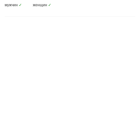
мужчин
✓
женщин
✓