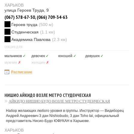
ХАРЬКОВ
улица Героев Труда, 9
(067) 578-67-50, (066) 709-34-63
Героев труда
(500 м)
Студенческая
(1.1 км)
Академика Павлова
(2.3 км)
СЕКЦИЯ ДЛЯ
мальчиков
✓
девочек
✓
юношей
✓
девушек
✓
мужчин
✗
женщин
✗
Расписание
НИШИО АЙКИДО ВОЗЛЕ МЕТРО СТУДЕНЧЕСКАЯ
АЙКИДО НИШИО БУДО ВОЗЛЕ МЕТРО СТУДЕНЧЕСКАЯ
Набор желающих любого уровня в группы. Инструктор — Видиборец
Андрей Андреевич 3 дан Nishiobudo, 3 дан Toho Iai, официальный
представитель Нисио-Будо ЮФУКАН в Харькове.
ХАРЬКОВ