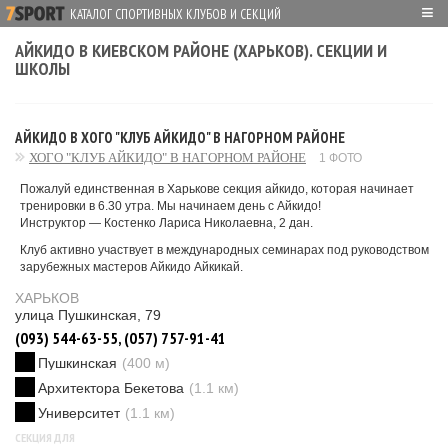
≡
КАТАЛОГ СПОРТИВНЫХ КЛУБОВ И СЕКЦИЙ
АЙКИДО В КИЕВСКОМ РАЙОНЕ (ХАРЬКОВ). СЕКЦИИ И
ШКОЛЫ
АЙКИДО В ХОГО "КЛУБ АЙКИДО" В НАГОРНОМ РАЙОНЕ
ХОГО "КЛУБ АЙКИДО" В НАГОРНОМ РАЙОНЕ
1 ФОТО
Пожалуй единственная в Харькове секция айкидо, которая начинает
тренировки в 6.30 утра. Мы начинаем день с Айкидо!
Инструктор — Костенко Лариса Николаевна, 2 дан.
Клуб активно участвует в международных семинарах под руководством
зарубежных мастеров Айкидо Айкикай.
ХАРЬКОВ
улица Пушкинская, 79
(093) 544-63-55, (057) 757-91-41
Пушкинская
(400 м)
Архитектора Бекетова
(1.1 км)
Университет
(1.1 км)
СЕКЦИЯ ДЛЯ