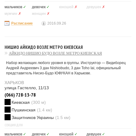
мальчиков
✓
девочек
✓
юношей
✗
девушек
✗
мужчин
✗
женщин
✗
Расписание
2016.09.26
НИШИО АЙКИДО ВОЗЛЕ МЕТРО КИЕВСКАЯ
АЙКИДО НИШИО БУДО ВОЗЛЕ МЕТРО КИЕВСКАЯ
Набор желающих любого уровня в группы. Инструктор — Видиборец
Андрей Андреевич 3 дан Nishiobudo, 3 дан Toho Iai, официальный
представитель Нисио-Будо ЮФУКАН в Харькове.
ХАРЬКОВ
улица Гастелло, 11/13
(066) 728-13-78
Киевская
(300 м)
Пушкинская
(1.4 км)
Защитников Украины
(1.5 км)
СЕКЦИЯ ДЛЯ
мальчиков
✓
девочек
✓
юношей
✓
девушек
✓