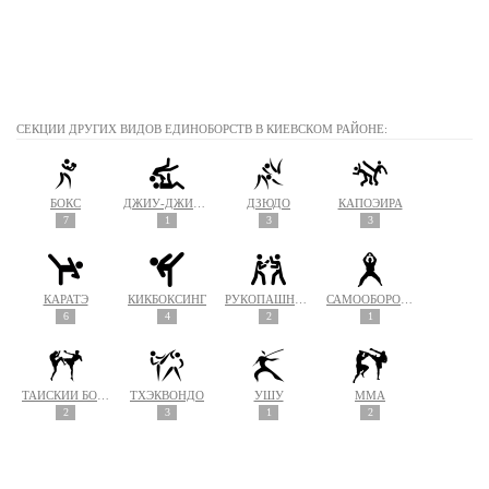
СЕКЦИИ ДРУГИХ ВИДОВ ЕДИНОБОРСТВ В КИЕВСКОМ РАЙОНЕ:
БОКС
ДЖИУ-ДЖИТСУ
ДЗЮДО
КАПОЭЙРА
7
1
3
3
КАРАТЭ
КИКБОКСИНГ
РУКОПАШНЫЙ БОЙ
САМООБОРОНА
6
4
2
1
ТАЙСКИЙ БОКС (МУАЙ ТАЙ)
ТХЭКВОНДО
УШУ
MMA
2
3
1
2