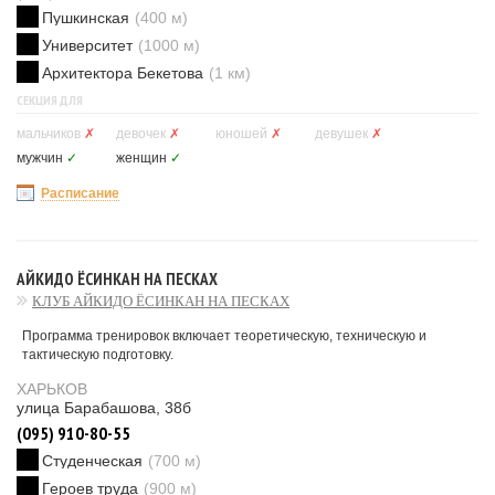
Пушкинская
(400 м)
Университет
(1000 м)
Архитектора Бекетова
(1 км)
СЕКЦИЯ ДЛЯ
мальчиков
✗
девочек
✗
юношей
✗
девушек
✗
мужчин
✓
женщин
✓
Расписание
АЙКИДО ЁСИНКАН НА ПЕСКАХ
КЛУБ АЙКИДО ЁСИНКАН НА ПЕСКАХ
Программа тренировок включает теоретическую, техническую и
тактическую подготовку.
ХАРЬКОВ
улица Барабашова, 38б
(095) 910-80-55
Студенческая
(700 м)
Героев труда
(900 м)