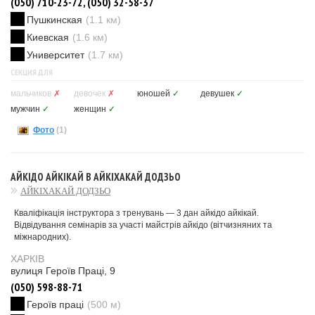
(050) 710-23-72, (050) 32-58-37
Пушкинская
(1.1 км)
Киевская
(1.6 км)
Университет
(1.7 км)
СЕКЦИЯ ДЛЯ
мальчиков
✗
девочек
✗
юношей
✓
девушек
✓
мужчин
✓
женщин
✓
Фото
(1)
АЙКІДО АЙКІКАЙ В АЙКІХАКАЙ ДОДЗЬО
АЙКІХАКАЙ ДОДЗЬО
Кваліфікація інструктора з тренувань — 3 дан айкідо айкікай.
Відвідування семінарів за участі майстрів айкідо (вітчизняних та
міжнародних).
ХАРКІВ
вулиця Героїв Праці, 9
(050) 598-88-71
Героїв праці
(500 м)