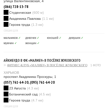
улица Валентиновская, 4
(066) 728-13-78
Студенческая
(600 м)
Академика Павлова
(1.1 км)
Героев труда
(1.3 км)
СЕКЦИЯ ДЛЯ
мальчиков
✓
девочек
✓
юношей
✓
девушек
✓
мужчин
✓
женщин
✓
АЙКИБУДО В ФК «МАЛИБУ» В ПОСЁЛКЕ ЖУКОВСКОГО
ФИТНЕС-КЛУБ «МАЛИБУ» В ПОСЁЛКЕ ЖУКОВСКОГО
1 ФОТО
ХАРЬКОВ
проспект Академика Проскуры, 1
(057) 761-64-20, (093) 761-64-20
23 Августа
(4.3 км)
Ботанический сад
(4.5 км)
Героев труда
(4.7 км)
СЕКЦИЯ ДЛЯ