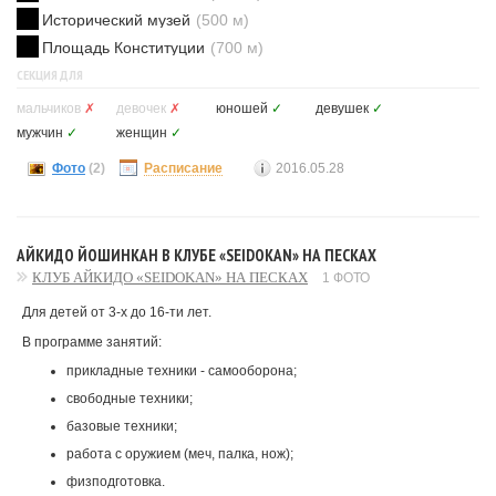
Исторический музей
(500 м)
Площадь Конституции
(700 м)
СЕКЦИЯ ДЛЯ
мальчиков
✗
девочек
✗
юношей
✓
девушек
✓
мужчин
✓
женщин
✓
Фото
(2)
Расписание
2016.05.28
АЙКИДО ЙОШИНКАН В КЛУБЕ «SEIDOKAN» НА ПЕСКАХ
КЛУБ АЙКИДО «SEIDOKAN» НА ПЕСКАХ
1 ФОТО
Для детей от 3-х до 16-ти лет.
В программе занятий:
прикладные техники - самооборона;
свободные техники;
базовые техники;
работа с оружием (меч, палка, нож);
физподготовка.