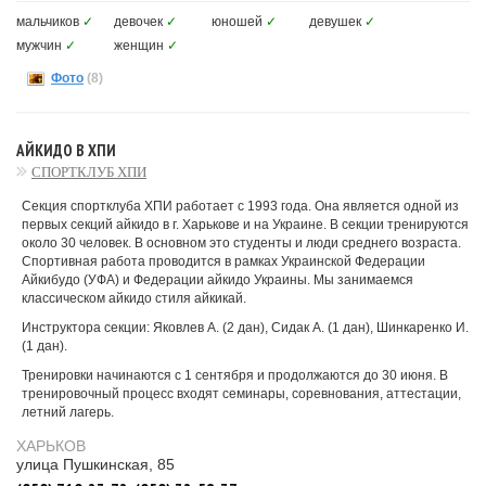
мальчиков
✓
девочек
✓
юношей
✓
девушек
✓
мужчин
✓
женщин
✓
Фото
(8)
АЙКИДО В ХПИ
СПОРТКЛУБ ХПИ
Секция спортклуба ХПИ работает с 1993 года. Она является одной из
первых секций айкидо в г. Харькове и на Украине. В секции тренируются
около 30 человек. В основном это студенты и люди среднего возраста.
Спортивная работа проводится в рамках Украинской Федерации
Айкибудо (УФА) и Федерации айкидо Украины. Мы занимаемся
классическом айкидо стиля айкикай.
Инструктора секции: Яковлев А. (2 дан), Сидак А. (1 дан), Шинкаренко И.
(1 дан).
Тренировки начинаются с 1 сентября и продолжаются до 30 июня. В
тренировочный процесс входят семинары, соревнования, аттестации,
летний лагерь.
ХАРЬКОВ
улица Пушкинская, 85