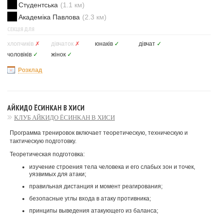
Студентська
(1.1 км)
Академіка Павлова
(2.3 км)
СЕКЦІЯ ДЛЯ
хлопчиків
✗
дівчаток
✗
юнаків
✓
дівчат
✓
чоловіків
✓
жінок
✓
Розклад
АЙКИДО ЁСИНКАН В ХИСИ
КЛУБ АЙКИДО ЁСИНКАН В ХИСИ
Программа тренировок включает теоретическую, техническую и
тактическую подготовку.
Теоретическая подготовка:
изучение строения тела человека и его слабых зон и точек,
уязвимых для атаки;
правильная дистанция и момент реагирования;
безопасные углы входа в атаку противника;
принципы выведения атакующего из баланса;