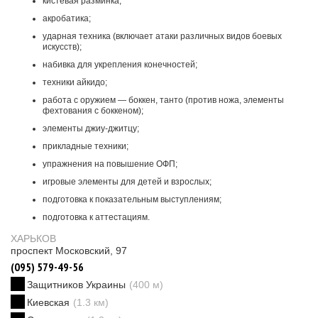
кистевая разминка;
акробатика;
ударная техника (включает атаки различных видов боевых
искусств);
набивка для укрепления конечностей;
техники айкидо;
работа с оружием — боккен, танто (против ножа, элементы
фехтования с боккеном);
элементы джиу-джитцу;
прикладные техники;
упражнения на повышение ОФП;
игровые элементы для детей и взрослых;
подготовка к показательным выступлениям;
подготовка к аттестациям.
ХАРЬКОВ
проспект Московский, 97
(095) 579-49-56
Защитников Украины
(400 м)
Киевская
(1.3 км)