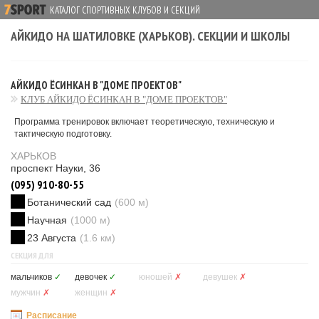
КАТАЛОГ СПОРТИВНЫХ КЛУБОВ И СЕКЦИЙ
АЙКИДО НА ШАТИЛОВКЕ (ХАРЬКОВ). СЕКЦИИ И ШКОЛЫ
АЙКИДО ЁСИНКАН В "ДОМЕ ПРОЕКТОВ"
КЛУБ АЙКИДО ЁСИНКАН В "ДОМЕ ПРОЕКТОВ"
Программа тренировок включает теоретическую, техническую и
тактическую подготовку.
ХАРЬКОВ
проспект Науки, 36
(095) 910-80-55
Ботанический сад
(600 м)
Научная
(1000 м)
23 Августа
(1.6 км)
СЕКЦИЯ ДЛЯ
мальчиков
✓
девочек
✓
юношей
✗
девушек
✗
мужчин
✗
женщин
✗
Расписание