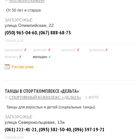
«FITNESS-JASMIN»
От 50 лет и старше.
ЗАПОРОЖЬЕ
улица Олимпийская, 22
(050) 965-04-60, (067) 888-68-73
СЕКЦИЯ ДЛЯ
мальчиков
✗
девочек
✗
юношей
✗
девушек
✗
мужчин
✗
женщин
✓
Расписание
ТАНЦЫ В СПОРТКОМПЛЕКСЕ «ДЕЛЬТА»
СПОРТИВНЫЙ КОМПЛЕКС «ДЕЛЬТА»
1 ФОТО
Танцы для взрослых и детей (социальные танцы).
ЗАПОРОЖЬЕ
улица Северокольцевая, 13а
(061) 222-41-21, (095) 382-50-40, (096) 397-19-71
СЕКЦИЯ ДЛЯ