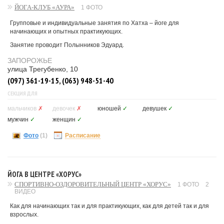
ЙОГА-КЛУБ «АУРА»
1 ФОТО
Групповые и индивидуальные занятия по Хатха – йоге для
начинающих и опытных практикующих.
Занятие проводит Полынников Эдуард.
ЗАПОРОЖЬЕ
улица Трегубенко, 10
(097) 361-19-15, (063) 948-51-40
СЕКЦИЯ ДЛЯ
мальчиков
✗
девочек
✗
юношей
✓
девушек
✓
мужчин
✓
женщин
✓
Фото
(1)
Расписание
ЙОГА В ЦЕНТРЕ «ХОРУС»
СПОРТИВНО-ОЗДОРОВИТЕЛЬНЫЙ ЦЕНТР «ХОРУС»
1 ФОТО
2
ВИДЕО
Как для начинающих так и для практикующих, как для детей так и для
взрослых.