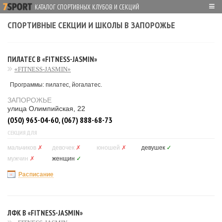
≡
КАТАЛОГ СПОРТИВНЫХ КЛУБОВ И СЕКЦИЙ
СПОРТИВНЫЕ СЕКЦИИ И ШКОЛЫ В ЗАПОРОЖЬЕ
ПИЛАТЕС В «FITNESS-JASMIN»
«FITNESS-JASMIN»
Программы: пилатес, йогалатес.
ЗАПОРОЖЬЕ
улица Олимпийская, 22
(050) 965-04-60, (067) 888-68-73
СЕКЦИЯ ДЛЯ
мальчиков
✗
девочек
✗
юношей
✗
девушек
✓
мужчин
✗
женщин
✓
Расписание
ЛФК В «FITNESS-JASMIN»