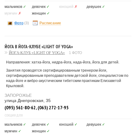
мальчиков
✓
девочек
✓
юношей
✗
девушек
✓
мужчин
✗
женщин
✓
Фото
(3)
Расписание
ЙОГА В ЙОГА-КЛУБЕ «LIGHT OF YOGA»
ЙОГА-КЛУБ «LIGHT OF YOGA»
1 ФОТО
Направления: хатха-йога, нидра-йога, нада-йога, йога для детей.
Занятия проводятся сертифицированным тренером йоги,
сертифицированным преподавателем детской йоги, специалистом по
нада-йоге и вибро-акустическим тибетским практикам Елизаветой
Крыловой.
ЗАПОРОЖЬЕ
улица Днепровская, 35
(095) 561-80-62, (063) 272-17-95
СЕКЦИЯ ДЛЯ
мальчиков
✓
девочек
✓
юношей
✓
девушек
✓
мужчин
✓
женщин
✓