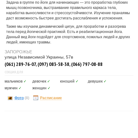
Задача в группе по йоге для начинающих — это проработка глубоких
мышц позвоночника, выстраивание правильного каркаса тела,
наработка выносливости и стрессоустойчивости. Изучение пранаямы
даст возможность быстрее достигать расслабления и успокоения.
Также мы изучаем динамический цигун, для проработки и разогрева
тела перед йогической практикой. Есть и реабилитационная йога.
Данный вид йоги подойдет для спортсменов, пожилых людей и других
людей, имеющих травмы.
ЗАПОРОЖЬЕ
улица Независимой Украины, 57в
(061) 289-76-07, (097) 083-58-38, (066) 797-08-88
СЕКЦИЯ ДЛЯ
мальчиков
✓
девочек
✓
юношей
✓
девушек
✓
мужчин
✓
женщин
✓
Фото
(8)
Расписание