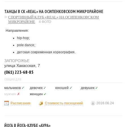
ТАНЦЫ В СК «REAL» НА ОСИПЕНКОВСКОМ МИКРОРАЙОНЕ
СПОРТИВНЫЙ КЛУБ «REAL» НА ОСИПЕНКОВСКОМ
МИКРОРАЙОНЕ
4 ФОТО
Направления:
hip-hop;
pole dance;
детская современная хореография.
ЗАПОРОЖЬЕ
улица Хакасская, 7
(061) 223-68-85
СЕКЦИЯ ДЛЯ
мальчиков
✓
девочек
✓
юношей
✓
девушек
✓
мужчин
✗
женщин
✓
Расписание
Стоимость посещений
2016.06.24
ЙОГА В ЙОГА-КЛУБЕ «АУРА»