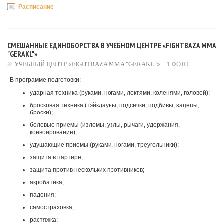
Расписание
СМЕШАННЫЕ ЕДИНОБОРСТВА В УЧЕБНОМ ЦЕНТРЕ «FIGHTBAZA MMA
"GERAKL"»
УЧЕБНЫЙ ЦЕНТР «FIGHTBAZA MMA "GERAKL"»
1 ФОТО
В программе подготовки:
ударная техника (руками, ногами, локтями, коленями, головой);
бросковая техника (тэйкдауны, подсечки, подбивы, зацепы,
броски);
болевые приемы (изломы, узлы, рычаги, удержания,
конвоирование);
удушающие приемы (руками, ногами, треугольники);
защита в партере;
защита против нескольких противников;
акробатика;
падения;
самостраховка;
растяжка;