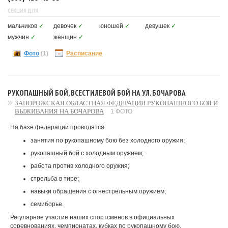
СЕКЦИЯ ДЛЯ
мальчиков
✓
девочек
✓
юношей
✓
девушек
✓
мужчин
✓
женщин
✓
Фото
(1)
Расписание
РУКОПАШНЫЙ БОЙ, ВСЕСТИЛЕВОЙ БОЙ НА УЛ. БОЧАРОВА
ЗАПОРОЖСКАЯ ОБЛАСТНАЯ ФЕДЕРАЦИЯ РУКОПАШНОГО БОЯ И
ВЫЖИВАНИЯ НА БОЧАРОВА
1 ФОТО
На базе федерации проводятся:
занятия по рукопашному бою без холодного оружия;
рукопашный бой с холодным оружием;
работа против холодного оружия;
стрельба в тире;
навыки обращения с огнестрельным оружием;
семиборье.
Регулярное участие наших спортсменов в официальных
соревнованиях, чемпионатах, кубках по рукопашному бою,