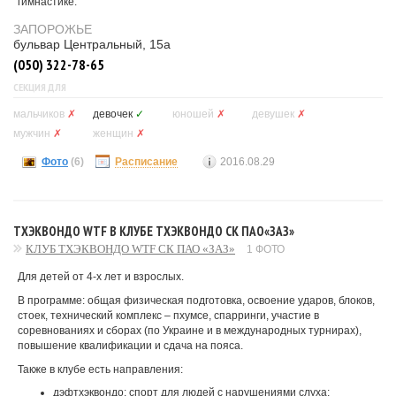
гимнастике.
ЗАПОРОЖЬЕ
бульвар Центральный, 15а
(050) 322-78-65
СЕКЦИЯ ДЛЯ
мальчиков
✗
девочек
✓
юношей
✗
девушек
✗
мужчин
✗
женщин
✗
Фото
(6)
Расписание
2016.08.29
ТХЭКВОНДО WTF В КЛУБЕ ТХЭКВОНДО СК ПАО«ЗАЗ»
КЛУБ ТХЭКВОНДО WTF СК ПАО «ЗАЗ»
1 ФОТО
Для детей от 4-х лет и взрослых.
В программе: общая физическая подготовка, освоение ударов, блоков,
стоек, технический комплекс – пхумсе, спарринги, участие в
соревнованиях и сборах (по Украине и в международных турнирах),
повышение квалификации и сдача на пояса.
Также в клубе есть направления:
дэфтхэквондо: спорт для людей с нарушениями слуха;