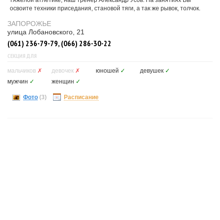
тяжелой атлетике, наш тренер Александр Усов. На занятиях Вы
освоите техники приседания, становой тяги, а так же рывок, толчок.
ЗАПОРОЖЬЕ
улица Лобановского, 21
(061) 236-79-79, (066) 286-30-22
СЕКЦИЯ ДЛЯ
мальчиков
✗
девочек
✗
юношей
✓
девушек
✓
мужчин
✓
женщин
✓
Фото
(3)
Расписание