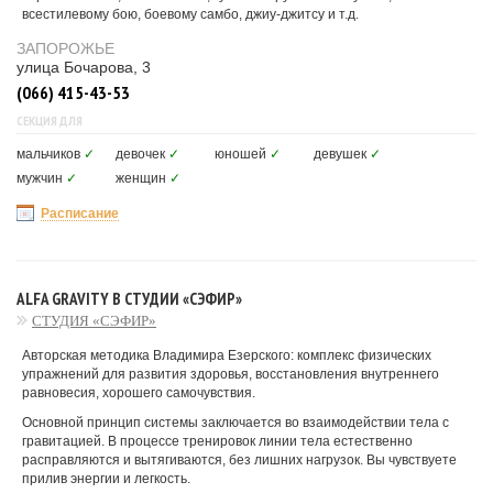
всестилевому бою, боевому самбо, джиу-джитсу и т.д.
ЗАПОРОЖЬЕ
улица Бочарова, 3
(066) 415-43-53
СЕКЦИЯ ДЛЯ
мальчиков
✓
девочек
✓
юношей
✓
девушек
✓
мужчин
✓
женщин
✓
Расписание
ALFA GRAVITY В СТУДИИ «СЭФИР»
СТУДИЯ «СЭФИР»
Авторская методика Владимира Езерского: комплекс физических
упражнений для развития здоровья, восстановления внутреннего
равновесия, хорошего самочувствия.
Основной принцип системы заключается во взаимодействии тела с
гравитацией. В процессе тренировок линии тела естественно
расправляются и вытягиваются, без лишних нагрузок. Вы чувствуете
прилив энергии и легкость.