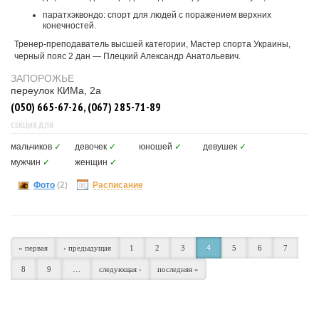
паратхэквондо: спорт для людей с поражением верхних
конечностей.
Тренер-преподаватель высшей категории, Мастер спорта Украины,
черный пояс 2 дан — Плецкий Александр Анатольевич.
ЗАПОРОЖЬЕ
переулок КИМа, 2а
(050) 665-67-26, (067) 285-71-89
СЕКЦИЯ ДЛЯ
мальчиков
✓
девочек
✓
юношей
✓
девушек
✓
мужчин
✓
женщин
✓
Фото
(2)
Расписание
« первая
‹ предыдущая
1
2
3
4
5
6
7
8
9
…
следующая ›
последняя »