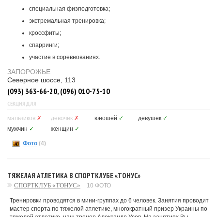
специальная физподготовка;
экстремальная тренировка;
кроссфиты;
спарринги;
участие в соревнованиях.
ЗАПОРОЖЬЕ
Северное шоссе, 113
(093) 363-66-20, (096) 010-75-10
СЕКЦИЯ ДЛЯ
мальчиков
✗
девочек
✗
юношей
✓
девушек
✓
мужчин
✓
женщин
✓
Фото
(4)
ТЯЖЕЛАЯ АТЛЕТИКА В СПОРТКЛУБЕ «ТОНУС»
СПОРТКЛУБ «ТОНУС»
10 ФОТО
Тренировки проводятся в мини-группах до 6 человек. Занятия проводит
мастер спорта по тяжелой атлетике, многократный призер Украины по