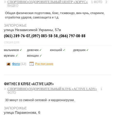
СПОРТИВНО-ОЗДОРОВИТЕЛЬНЫЙ ЦЕНТР «ХОРУС»
1 ФОТО
2
ВИДЕО
Общая физическая подготовка, бокс, тхэквондо, вин-чунь, спаринги,
отработка ударов, самозащита и т.д.
ЗАПОРОЖЬЕ
улица Независимой Украины, 57в
(061) 289-76-07, (097) 083-58-38, (066) 797-08-88
СЕКЦИЯ ДЛЯ
мальчиков
✓
девочек
✓
юношей
✓
девушек
✓
мужчин
✓
женщин
✓
Фото
(12)
Расписание
ФИТНЕС В КЛУБЕ «ACTIVE LADY»
СПОРТИВНО-ОЗДОРОВИТЕЛЬНЫЙ КЛУБ «ACTIVE LADY»
1
ФОТО
30 минут со сменой силовой- и кардионагрузки.
ЗАПОРОЖЬЕ
улица Парамонова, 6