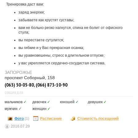
Тренировка даст вам:
заряд энергии;
забываете как хрустят суставы;
вам не больно резко нагнутся, спина не болит от офисного
стула;
вы перестаете сутулится;
вы гибкие и у Вас прекрасная осанка;
вы уравновешены, стресс в длительном отпуске;
у вас укрепляется сердечно-сосудистая система.
ЗАПОРОЖЬЕ
проспект Соборный, 158
(063) 50-05-80, (066) 873-10-90
СЕКЦИЯ ДЛЯ
мальчиков
✓
девочек
✓
юношей
✓
девушек
✓
мужчин
✓
женщин
✓
Фото
(1)
Расписание
Стоимость посещений
2016.07.29