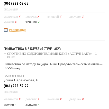
(061) 222-52-22
СЕКЦИЯ ДЛЯ
мальчиков
✗
девочек
✗
юношей
✗
девушек
✗
мужчин
✗
женщин
✓
Расписание
ГИМНАСТИКА В В КЛУБЕ «ACTIVE LADY»
СПОРТИВНО-ОЗДОРОВИТЕЛЬНЫЙ КЛУБ «ACTIVE LADY»
1
ФОТО
Гимнастика по методу Кацудзо Ниши. Продолжительность занятия —
40-50 минут.
ЗАПОРОЖЬЕ
улица Парамонова, 6
(061) 222-52-22
СЕКЦИЯ ДЛЯ
мальчиков
✗
девочек
✗
юношей
✗
девушек
✗
мужчин
✓
женщин
✓