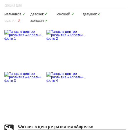
СЕКЦИЯ ДЛЯ
мальчиков
✓
девочек
✓
юношей
✓
девушек
✓
мужчин
✗
женщин
✓
Фитнес в центре развития «Апрель»