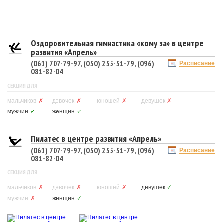
Оздоровительная гимнастика «кому за» в центре
развития «Апрель»
(061) 707-79-97, (050) 255-51-79, (096)
Расписание
081-82-04
СЕКЦИЯ ДЛЯ
мальчиков
✗
девочек
✗
юношей
✗
девушек
✗
мужчин
✓
женщин
✓
Пилатес в центре развития «Апрель»
(061) 707-79-97, (050) 255-51-79, (096)
Расписание
081-82-04
СЕКЦИЯ ДЛЯ
мальчиков
✗
девочек
✗
юношей
✗
девушек
✓
мужчин
✗
женщин
✓