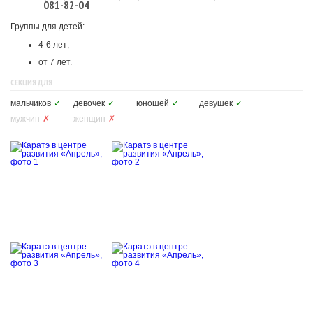
081-82-04
Группы для детей:
4-6 лет;
от 7 лет.
СЕКЦИЯ ДЛЯ
мальчиков
✓
девочек
✓
юношей
✓
девушек
✓
мужчин
✗
женщин
✗