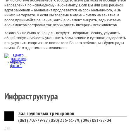
Ну и о системе абонементов. Свобода во всем! Вы можете посещать все
направления по «свободному» абонементу. Если Вы или Ваш ребенок
вдруг заболели – абонемент продлевается на срок больничного, и Вы
ничего не теряете. А если Вы впервые в клубе – смело на занятие, а
после принимайте решение, какой абонемент выбрать, ведь система
абонементов построена так, чтобы учесть интересы всех клиентов.
Какова бы не была ваша цель: похудеть, исправить осанку, улучшить
общий тонус и гибкость, уменьшить боли в спине и суставах, оздоровить
или улучшить спортивные показатели Вашего ребенка, мы будем рады
помочь Вам в достижении желаемого.
Инфраструктура
Зал групповых тренировок
(061) 707-79-97, (050) 255-51-79, (096) 081-82-04
ДЛЯ