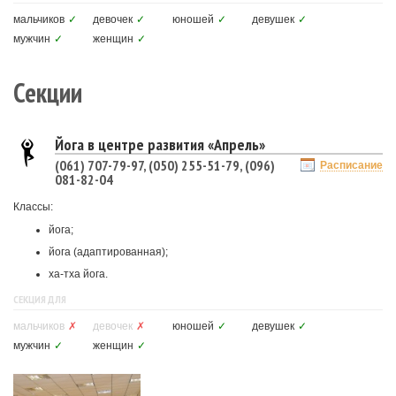
мальчиков
✓
девочек
✓
юношей
✓
девушек
✓
мужчин
✓
женщин
✓
Секции
Йога в центре развития «Апрель»
(061) 707-79-97, (050) 255-51-79, (096)
Расписание
081-82-04
Классы:
йога;
йога (адаптированная);
ха-тха йога.
СЕКЦИЯ ДЛЯ
мальчиков
✗
девочек
✗
юношей
✓
девушек
✓
мужчин
✓
женщин
✓