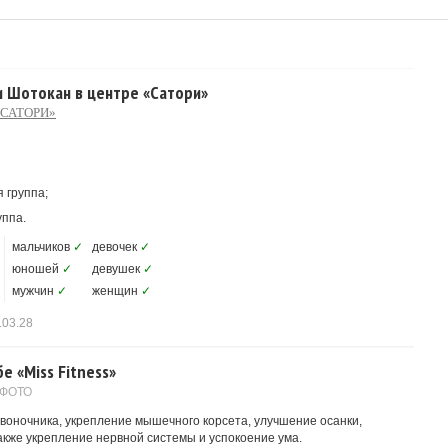
и Шотокан в центре «Сатори»
«САТОРИ»
 группа;
уппа.
мальчиков
✓
девочек
✓
юношей
✓
девушек
✓
мужчин
✓
женщин
✓
.03.28
е «Miss Fitness»
 ФОТО
воночника, укрепление мышечного корсета, улучшение осанки,
также укрепление нервной системы и успокоение ума.