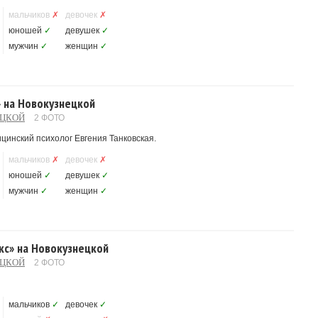
мальчиков
✗
девочек
✗
юношей
✓
девушек
✓
мужчин
✓
женщин
✓
» на Новокузнецкой
ЕЦКОЙ
2 ФОТО
цинский психолог Евгения Танковская.
мальчиков
✗
девочек
✗
юношей
✓
девушек
✓
мужчин
✓
женщин
✓
кс» на Новокузнецкой
ЕЦКОЙ
2 ФОТО
мальчиков
✓
девочек
✓