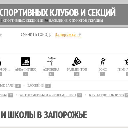
 СПОРТИВНЫХ КЛУБОВ И СЕКЦИЙ
00
СПОРТИВНЫХ СЕКЦИЙ ИЗ
70
НАСЕЛЕННЫХ ПУНКТОВ УКРАИНЫ
СМЕНИТЬ ГОРОД:
Запорожье
АКВААЭРОБИКА
АКВАФИТНЕС
АЭРОБИКА
БАДМИНТОН
БОКС
ГИМН
3
2
17
3
4
ЫЕ ЗАЛЫ
БАССЕЙНЫ
18
2
ЛУБЫ
ФИТНЕС-КЛУБЫ И ФИТНЕС-ЦЕНТРЫ
КЛУБЫ ЕДИНОБОРСТВ
132
32
4
 И ШКОЛЫ В ЗАПОРОЖЬЕ