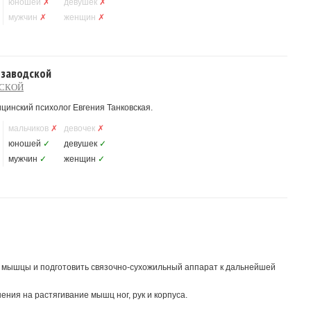
юношей
✗
девушек
✗
мужчин
✗
женщин
✗
озаводской
ДСКОЙ
цинский психолог Евгения Танковская.
мальчиков
✗
девочек
✗
юношей
✓
девушек
✓
мужчин
✓
женщин
✓
 мышцы и подготовить связочно-сухожильный аппарат к дальнейшей
ния на растягивание мышц ног, рук и корпуса.