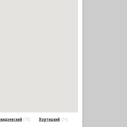
кидзевский
(78)
Хортицкий
(24)