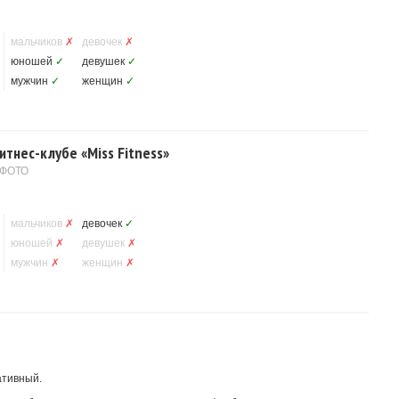
мальчиков
✗
девочек
✗
юношей
✓
девушек
✓
мужчин
✓
женщин
✓
тнес-клубе «Miss Fitness»
 ФОТО
мальчиков
✗
девочек
✓
юношей
✗
девушек
✗
мужчин
✗
женщин
✗
ативный.