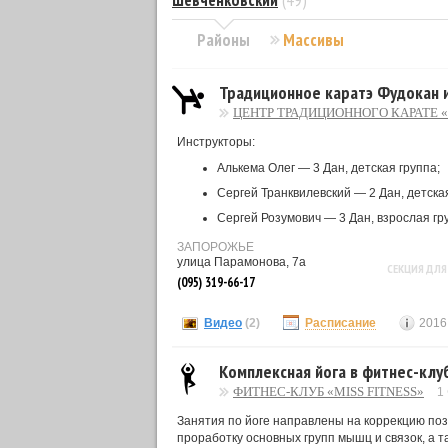
Шевченковский
(49)
Районы
Массивы
Традиционное каратэ Фудокан 
ЦЕНТР ТРАДИЦИОННОГО КАРАТЕ 
Инструкторы:
Алькема Олег — 3 Дан, детская группа;
Сергей Транквилевский — 2 Дан, детская
Сергей Розумович — 3 Дан, взрослая гр
ЗАПОРОЖЬЕ
улица Парамонова, 7а
СЕКЦИЯ ДЛЯ
(095) 319-66-17
Видео
(2)
Расписание
2016
Комплексная йога в фитнес-клуб
ФИТНЕС-КЛУБ «MISS FITNESS»
1
Занятия по йоге направлены на коррекцию поз
проработку основных групп мышц и связок, а 