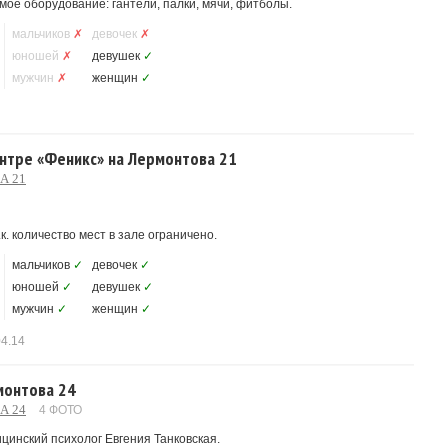
мое оборудование: гантели, палки, мячи, фитболы.
мальчиков
✗
девочек
✗
юношей
✗
девушек
✓
мужчин
✗
женщин
✓
центре «Феникс» на Лермонтова 21
А 21
к. количество мест в зале ограничено.
мальчиков
✓
девочек
✓
юношей
✓
девушек
✓
мужчин
✓
женщин
✓
04.14
монтова 24
А 24
4 ФОТО
цинский психолог Евгения Танковская.