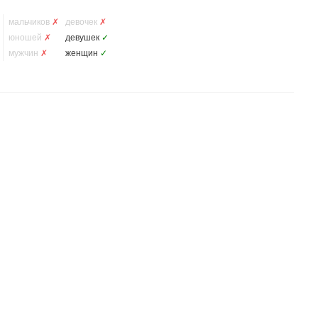
мальчиков
✗
девочек
✗
юношей
✗
девушек
✓
мужчин
✗
женщин
✓