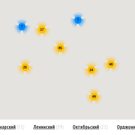
7
7
17
85
48
25
24
49
нарский
(51)
Ленинский
(39)
Октябрьский
(21)
Орджони