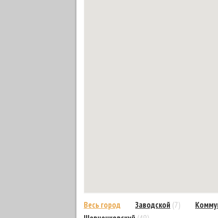
Весь город
Заводской
(7)
Комму