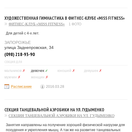
ХУДОЖЕСТВЕННАЯ ГИМНАСТИКА В ФИТНЕС-КЛУБЕ «MISS FITNESS»
ФИТНЕС-КЛУБ «MISS FITNESS»
1 ФОТО
Для детей с 4-х лет.
ЗАПОРОЖЬЕ
улица Заднепровская, 34
(098) 218-93-90
СЕКЦИЯ ДЛЯ
мальчиков
✗
девочек
✓
юношей
✗
девушек
✗
мужчин
✗
женщин
✗
Расписание
2016.03.28
СЕКЦИЯ ТАНЦЕВАЛЬНОЙ АЭРОБИКИ НА УЛ. ГУДЫМЕНКО
СЕКЦИЯ ТАНЦЕВАЛЬНОЙ АЭРОБИКИ НА УЛ. ГУДЫМЕНКО
Занятия направлены на получение хорошей физической нагрузки для
похудения и укрепления мышц. А так же на развитие танцевальных