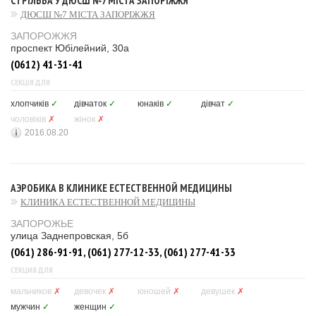
СТРІЛЬБА У ДЮСШ №7 МІСТА ЗАПОРІЖЖЯ
ДЮСШ №7 МІСТА ЗАПОРІЖЖЯ
ЗАПОРОЖЖЯ
проспект Юбілейний, 30а
(0612) 41-31-41
СЕКЦІЯ ДЛЯ
хлопчиків
✓
дівчаток
✓
юнаків
✓
дівчат
✓
чоловіків
✗
жінок
✗
2016.08.20
АЭРОБИКА В КЛИНИКЕ ЕСТЕСТВЕННОЙ МЕДИЦИНЫ
КЛИНИКА ЕСТЕСТВЕННОЙ МЕДИЦИНЫ
ЗАПОРОЖЬЕ
улица Заднепровская, 5б
(061) 286-91-91, (061) 277-12-33, (061) 277-41-33
СЕКЦИЯ ДЛЯ
мальчиков
✗
девочек
✗
юношей
✗
девушек
✗
мужчин
✓
женщин
✓