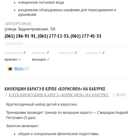
очищенная питьевая вода
раздевалки оборудованы шкафами для переодевания и
душевыми
ЗАПОРОЖЬЕ
улица Заднепровская, 5б
(061) 286-91-91, (061) 277-12-33, (061) 277-41-33
СЕКЦИЯ ДЛЯ
мальчиков
✗
девочек
✗
юношей
✗
девушек
✗
мужчин
✓
женщин
✓
Фото
(3)
КИОКУШИН КАРАТЭ В КЛУБЕ «БОРИСФЕН» НА БАБУРКЕ
КЛУБ КИОКУШИН КАРАТЭ «БОРИСФЕН» НА БАБУРКЕ
1 ФОТО
Круглогодичный набор детей и взрослых.
Тренировки проводит тренер по киокушин каратэ — Свиридов Андрей
Петрович (3 дан).
Занятия включают:
общая и специальная физическая подготовка;