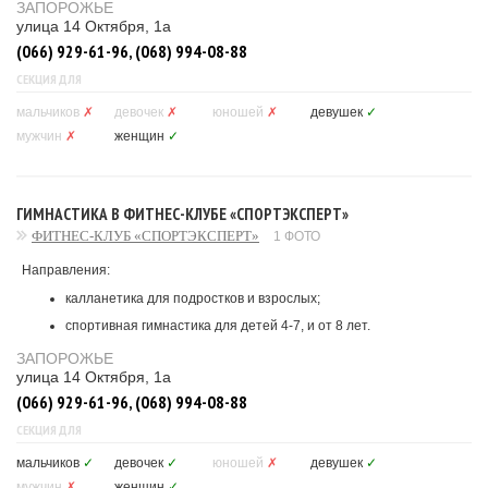
ЗАПОРОЖЬЕ
улица 14 Октября, 1а
(066) 929-61-96, (068) 994-08-88
СЕКЦИЯ ДЛЯ
мальчиков
✗
девочек
✗
юношей
✗
девушек
✓
мужчин
✗
женщин
✓
ГИМНАСТИКА В ФИТНЕС-КЛУБЕ «СПОРТЭКСПЕРТ»
ФИТНЕС-КЛУБ «СПОРТЭКСПЕРТ»
1 ФОТО
Направления:
калланетика для подростков и взрослых;
спортивная гимнастика для детей 4-7, и от 8 лет.
ЗАПОРОЖЬЕ
улица 14 Октября, 1а
(066) 929-61-96, (068) 994-08-88
СЕКЦИЯ ДЛЯ
мальчиков
✓
девочек
✓
юношей
✗
девушек
✓
мужчин
✗
женщин
✓