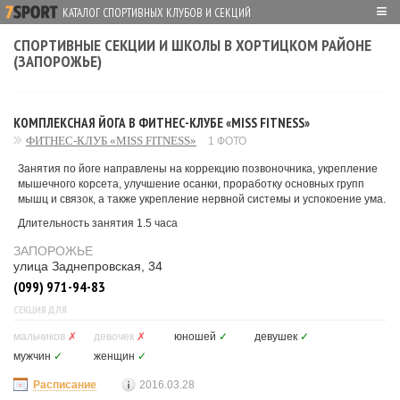
≡
КАТАЛОГ СПОРТИВНЫХ КЛУБОВ И СЕКЦИЙ
СПОРТИВНЫЕ СЕКЦИИ И ШКОЛЫ В ХОРТИЦКОМ РАЙОНЕ
(ЗАПОРОЖЬЕ)
КОМПЛЕКСНАЯ ЙОГА В ФИТНЕС-КЛУБЕ «MISS FITNESS»
ФИТНЕС-КЛУБ «MISS FITNESS»
1 ФОТО
Занятия по йоге направлены на коррекцию позвоночника, укрепление
мышечного корсета, улучшение осанки, проработку основных групп
мышц и связок, а также укрепление нервной системы и успокоение ума.
Длительность занятия 1.5 часа
ЗАПОРОЖЬЕ
улица Заднепровская, 34
(099) 971-94-83
СЕКЦИЯ ДЛЯ
мальчиков
✗
девочек
✗
юношей
✓
девушек
✓
мужчин
✓
женщин
✓
Расписание
2016.03.28