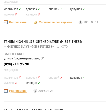
СЕКЦИЯ ДЛЯ
мальчиков
✓
девочек
✓
юношей
✓
девушек
✓
мужчин
✗
женщин
✗
Расписание
Стоимость посещений
2016.08.11
ТАНЦЫ HIGH HILLS В ФИТНЕС-КЛУБЕ «MISS FITNESS»
ФИТНЕС-КЛУБ «MISS FITNESS»
1 ФОТО
ЗАПОРОЖЬЕ
улица Заднепровская, 34
(098) 218-93-90
СЕКЦИЯ ДЛЯ
мальчиков
✗
девочек
✗
юношей
✗
девушек
✓
мужчин
✗
женщин
✓
Расписание
2016.03.28