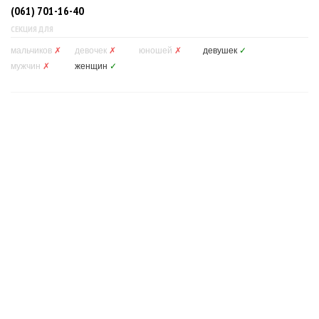
(061) 701-16-40
СЕКЦИЯ ДЛЯ
мальчиков
✗
девочек
✗
юношей
✗
девушек
✓
мужчин
✗
женщин
✓