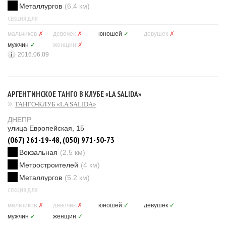
Металлургов
(6.4 км)
СЕКЦИЯ ДЛЯ
мальчиков
✗
девочек
✗
юношей
✓
девушек
✗
мужчин
✓
женщин
✗
2016.06.09
АРГЕНТИНСКОЕ ТАНГО В КЛУБЕ «LA SALIDA»
ТАНГО-КЛУБ «LA SALIDA»
ДНЕПР
улица Европейская, 15
(067) 261-19-48, (050) 971-50-73
Вокзальная
(2.5 км)
Метростроителей
(4 км)
Металлургов
(5.2 км)
СЕКЦИЯ ДЛЯ
мальчиков
✗
девочек
✗
юношей
✓
девушек
✓
мужчин
✓
женщин
✓