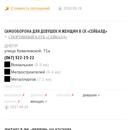
Стоимость посещений
2016.09.19
САМООБОРОНА ДЛЯ ДЕВУШЕК И ЖЕНЩИН В СК «СЕЙБАЛД»
СПОРТИВНЫЙ КЛУБ «СЕЙБАЛД»
ДНЕПР
улица Ковалевской, 71а
(067) 522-25-22
Вокзальная
(5.5 км)
Метростроителей
(6.4 км)
Металлургов
(7.1 км)
СЕКЦИЯ ДЛЯ
мальчиков
✗
девочек
✗
юношей
✗
девушек
✓
мужчин
✗
женщин
✓
2017.09.24
ФИТНЕС В ФК «ФЕРРУМ» НА КОСИОРА