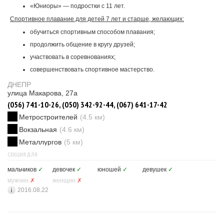
«Юниоры» — подростки с 11 лет.
Спортивное плавание для детей 7 лет и старше, желающих:
обучиться спортивным способом плавания;
продолжить общение в кругу друзей;
участвовать в соревнованиях;
совершенствовать спортивное мастерство.
ДНЕПР
улица Макарова, 27а
(056) 741-10-26, (050) 342-92-44, (067) 641-17-42
Метростроителей
(4.5 км)
Вокзальная
(4.6 км)
Металлургов
(5 км)
СЕКЦИЯ ДЛЯ
мальчиков
✓
девочек
✓
юношей
✓
девушек
✓
мужчин
✗
женщин
✗
2016.08.22