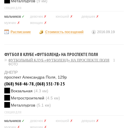
Металлургов
(9 км)
СЕКЦИЯ ДЛЯ
мальчиков
✓
девочек
✗
юношей
✗
девушек
✗
мужчин
✗
женщин
✗
Расписание
Стоимость посещений
2016.09.19
ФУТБОЛ В КЛУБЕ «ФУТБОЛЕНД» НА ПРОСПЕКТЕ ПОЛЯ
ФУТБОЛЬНЫЙ КЛУБ «ФУТБОЛЕНД» НА ПРОСПЕКТЕ ПОЛЯ
1
ФОТО
ДНЕПР
проспект Александра Поля, 129р
(068) 968-46-78, (068) 351-78-25
Вокзальная
(4.3 км)
Метростроителей
(4.5 км)
Металлургов
(5.1 км)
СЕКЦИЯ ДЛЯ
мальчиков
✓
девочек
✗
юношей
✗
девушек
✗
мужчин
✗
женщин
✗