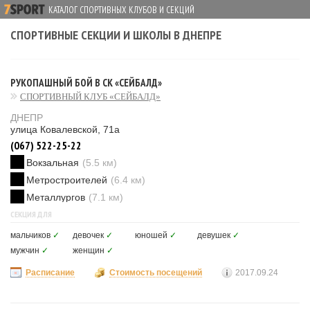
КАТАЛОГ СПОРТИВНЫХ КЛУБОВ И СЕКЦИЙ
СПОРТИВНЫЕ СЕКЦИИ И ШКОЛЫ В ДНЕПРЕ
РУКОПАШНЫЙ БОЙ В СК «СЕЙБАЛД»
СПОРТИВНЫЙ КЛУБ «СЕЙБАЛД»
ДНЕПР
улица Ковалевской, 71а
(067) 522-25-22
Вокзальная
(5.5 км)
Метростроителей
(6.4 км)
Металлургов
(7.1 км)
СЕКЦИЯ ДЛЯ
мальчиков
✓
девочек
✓
юношей
✓
девушек
✓
мужчин
✓
женщин
✓
Расписание
Стоимость посещений
2017.09.24