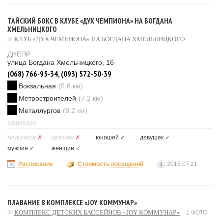
ТАЙСКИЙ БОКС В КЛУБЕ «ДУХ ЧЕМПИОНА» НА БОГДАНА
ХМЕЛЬНИЦКОГО
КЛУБ «ДУХ ЧЕМПИОНА» НА БОГДАНА ХМЕЛЬНИЦКОГО
ДНЕПР
улица Богдана Хмельницкого, 16
(068) 766-95-34, (093) 572-50-39
Вокзальная
(5.8 км)
Метростроителей
(7.2 км)
Металлургов
(8.2 км)
СЕКЦИЯ ДЛЯ
мальчиков
✗
девочек
✗
юношей
✓
девушек
✓
мужчин
✓
женщин
✓
Расписание
Стоимость посещений
2016.07.21
ПЛАВАНИЕ В КОМПЛЕКСЕ «JOY КОММУНАР»
КОМПЛЕКС ДЕТСКИХ БАССЕЙНОВ «JOY КОММУНАР»
1 ФОТО