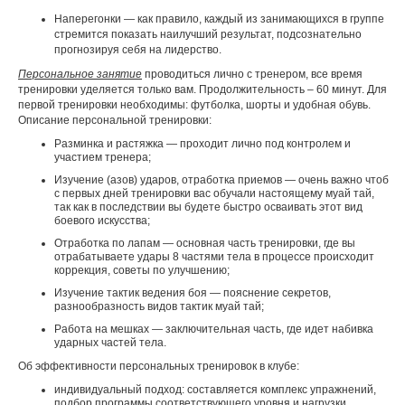
Наперегонки — как правило, каждый из занимающихся в группе
стремится показать наилучший результат, подсознательно
прогнозируя себя на лидерство.
​Персональное занятие
проводиться лично с тренером, все время
тренировки уделяется только вам. Продолжительность – 60 минут. Для
первой тренировки необходимы: футболка, шорты и удобная обувь.
Описание персональной тренировки:
Разминка и растяжка — проходит лично под контролем и
участием тренера;
Изучение (азов) ударов, отработка приемов — очень важно чтоб
с первых дней тренировки вас обучали настоящему муай тай,
так как в последствии вы будете быстро осваивать этот вид
боевого искусства;
Отработка по лапам — основная часть тренировки, где вы
отрабатываете удары 8 частями тела в процессе происходит
коррекция, советы по улучшению;
Изучение тактик ведения боя — пояснение секретов,
разнообразность видов тактик муай тай;
Работа на мешках — заключительная часть, где идет набивка
ударных частей тела.
Об эффективности персональных тренировок в клубе:
индивидуальный подход: составляется комплекс упражнений,
подбор программы соответствующего уровня и нагрузки,