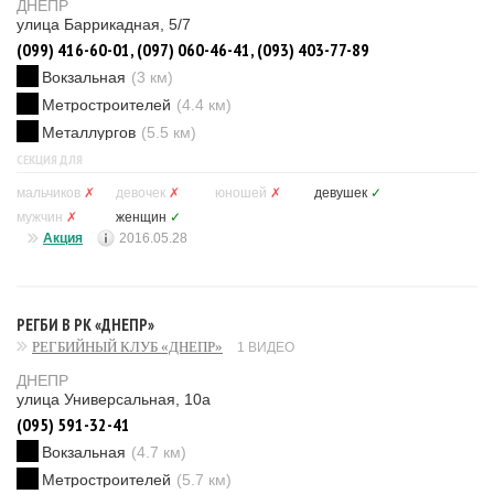
ДНЕПР
улица Баррикадная, 5/7
(099) 416-60-01, (097) 060-46-41, (093) 403-77-89
Вокзальная
(3 км)
Метростроителей
(4.4 км)
Металлургов
(5.5 км)
СЕКЦИЯ ДЛЯ
мальчиков
✗
девочек
✗
юношей
✗
девушек
✓
мужчин
✗
женщин
✓
Акция
2016.05.28
РЕГБИ В РК «ДНЕПР»
РЕГБИЙНЫЙ КЛУБ «ДНЕПР»
1 ВИДЕО
ДНЕПР
улица Универсальная, 10а
(095) 591-32-41
Вокзальная
(4.7 км)
Метростроителей
(5.7 км)