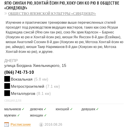
ЯГЮ СИНГАН РЮ, ХОНТАЙ ЁСИН РЮ, ХОКУ СИН КО РЮ В ОБЩЕСТВЕ
«СИНДЗЮЦУ»
ОБЩЕСТВО ЯПОНСКОЙ КУЛЬТУРЫ «СИНДЗЮЦУ»
Изучение и практические тренировки выше перечисленных стилей
проходят под руководством ведущих мастеров, таких как сокэ Ясуши
Кадзицука сэнсэй (Ягю син ган рю), сокэ Ян эрик Карлсон – Барнес
(Хокусин ко рю и Хонтай ёсин рю), киоши Ян Янссен 8-й дан (Ёсейкан),
киоши Анатолий Соснин 8-й дан (Хокусин ко рю, Мотоха Хонтай ёсин ко
рю, айкидо), киоши Таир Нариманов 8-й дан (Хокусин ко рю, Мотоха
Хонтай ёсин ко рю), и другие.
ДНЕПР
улица Богдана Хмельницкого, 15
(066) 741-73-10
Вокзальная
(5.8 км)
Метростроителей
(7.1 км)
Металлургов
(8.1 км)
СЕКЦИЯ ДЛЯ
мальчиков
✓
девочек
✓
юношей
✓
девушек
✓
мужчин
✓
женщин
✓
Расписание
2016.08.26