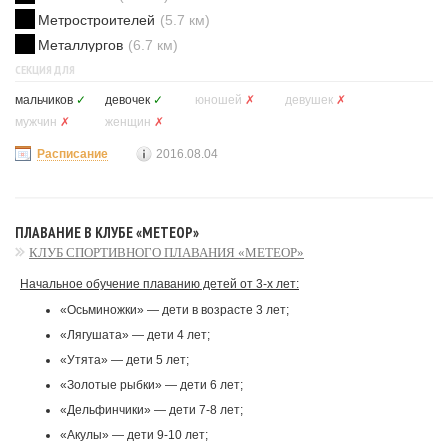
Метростроителей
(5.7 км)
Металлургов
(6.7 км)
СЕКЦИЯ ДЛЯ
мальчиков
✓
девочек
✓
юношей
✗
девушек
✗
мужчин
✗
женщин
✗
Расписание
2016.08.04
ПЛАВАНИЕ В КЛУБЕ «МЕТЕОР»
КЛУБ СПОРТИВНОГО ПЛАВАНИЯ «МЕТЕОР»
Начальное обучение плаванию детей от 3-х лет:
«Осьминожки» — дети в возрасте 3 лет;
«Лягушата» — дети 4 лет;
«Утята» — дети 5 лет;
«Золотые рыбки» — дети 6 лет;
«Дельфинчики» — дети 7-8 лет;
«Акулы» — дети 9-10 лет;