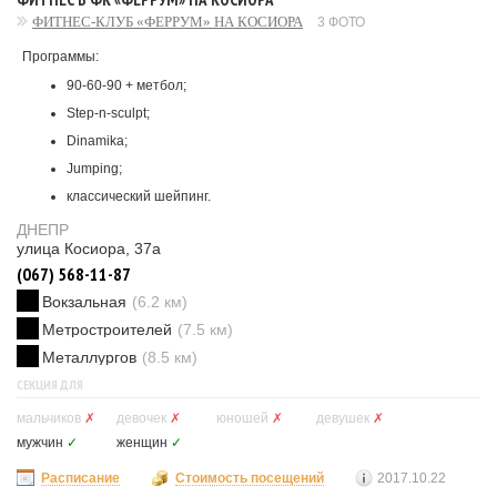
ФИТНЕС-КЛУБ «ФЕРРУМ» НА КОСИОРА
3 ФОТО
Программы:
90-60-90 + метбол;
Step-n-sculpt;
Dinamika;
Jumping;
классический шейпинг.
ДНЕПР
улица Косиора, 37а
(067) 568-11-87
Вокзальная
(6.2 км)
Метростроителей
(7.5 км)
Металлургов
(8.5 км)
СЕКЦИЯ ДЛЯ
мальчиков
✗
девочек
✗
юношей
✗
девушек
✗
мужчин
✓
женщин
✓
Расписание
Стоимость посещений
2017.10.22