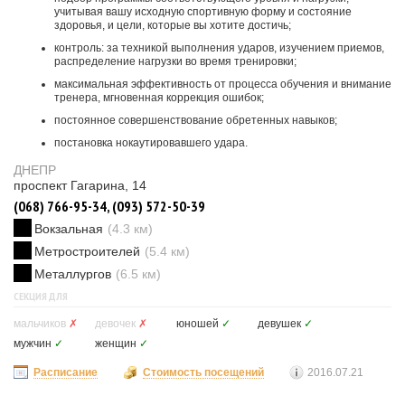
учитывая вашу исходную спортивную форму и состояние
здоровья, и цели, которые вы хотите достичь;
контроль: за техникой выполнения ударов, изучением приемов,
распределение нагрузки во время тренировки;
максимальная эффективность от процесса обучения и внимание
тренера, мгновенная коррекция ошибок;
постоянное совершенствование обретенных навыков;
постановка нокаутировавшего удара.
ДНЕПР
проспект Гагарина, 14
(068) 766-95-34, (093) 572-50-39
Вокзальная
(4.3 км)
Метростроителей
(5.4 км)
Металлургов
(6.5 км)
СЕКЦИЯ ДЛЯ
мальчиков
✗
девочек
✗
юношей
✓
девушек
✓
мужчин
✓
женщин
✓
Расписание
Стоимость посещений
2016.07.21