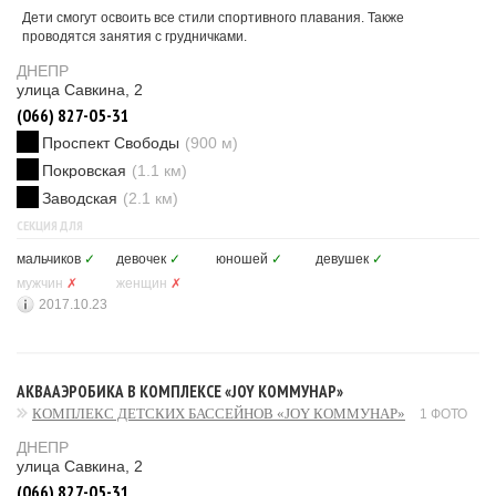
Дети смогут освоить все стили спортивного плавания. Также
проводятся занятия с грудничками.
ДНЕПР
улица Савкина, 2
(066) 827-05-31
Проспект Свободы
(900 м)
Покровская
(1.1 км)
Заводская
(2.1 км)
СЕКЦИЯ ДЛЯ
мальчиков
✓
девочек
✓
юношей
✓
девушек
✓
мужчин
✗
женщин
✗
2017.10.23
АКВААЭРОБИКА В КОМПЛЕКСЕ «JOY КОММУНАР»
КОМПЛЕКС ДЕТСКИХ БАССЕЙНОВ «JOY КОММУНАР»
1 ФОТО
ДНЕПР
улица Савкина, 2
(066) 827-05-31