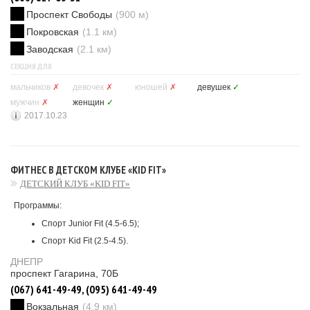
Проспект Свободы
(900 м)
Покровская
(1.1 км)
Заводская
(2.1 км)
СЕКЦИЯ ДЛЯ
мальчиков
✗
девочек
✗
юношей
✗
девушек
✓
мужчин
✗
женщин
✓
2017.10.23
ФИТНЕС В ДЕТСКОМ КЛУБЕ «KID FIT»
ДЕТСКИЙ КЛУБ «KID FIT»
Программы:
Спорт Junior Fit (4.5-6.5);
Спорт Kid Fit (2.5-4.5).
ДНЕПР
проспект Гагарина, 70Б
(067) 641-49-49, (095) 641-49-49
Вокзальная
(4.9 км)