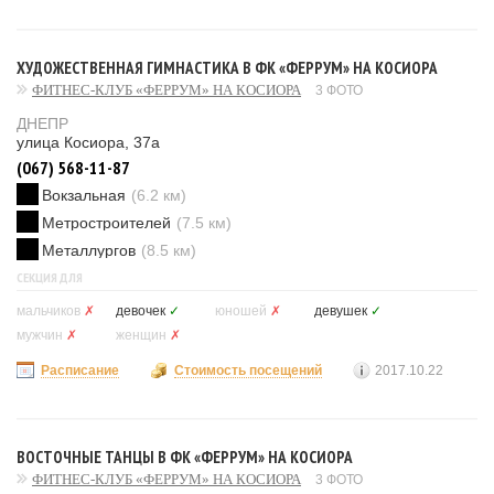
ХУДОЖЕСТВЕННАЯ ГИМНАСТИКА В ФК «ФЕРРУМ» НА КОСИОРА
ФИТНЕС-КЛУБ «ФЕРРУМ» НА КОСИОРА
3 ФОТО
ДНЕПР
улица Косиора, 37а
(067) 568-11-87
Вокзальная
(6.2 км)
Метростроителей
(7.5 км)
Металлургов
(8.5 км)
СЕКЦИЯ ДЛЯ
мальчиков
✗
девочек
✓
юношей
✗
девушек
✓
мужчин
✗
женщин
✗
Расписание
Стоимость посещений
2017.10.22
ВОСТОЧНЫЕ ТАНЦЫ В ФК «ФЕРРУМ» НА КОСИОРА
ФИТНЕС-КЛУБ «ФЕРРУМ» НА КОСИОРА
3 ФОТО