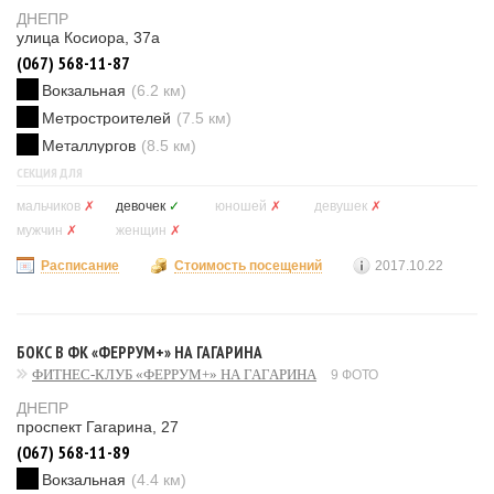
ДНЕПР
улица Косиора, 37а
(067) 568-11-87
Вокзальная
(6.2 км)
Метростроителей
(7.5 км)
Металлургов
(8.5 км)
СЕКЦИЯ ДЛЯ
мальчиков
✗
девочек
✓
юношей
✗
девушек
✗
мужчин
✗
женщин
✗
Расписание
Стоимость посещений
2017.10.22
БОКС В ФК «ФЕРРУМ+» НА ГАГАРИНА
ФИТНЕС-КЛУБ «ФЕРРУМ+» НА ГАГАРИНА
9 ФОТО
ДНЕПР
проспект Гагарина, 27
(067) 568-11-89
Вокзальная
(4.4 км)