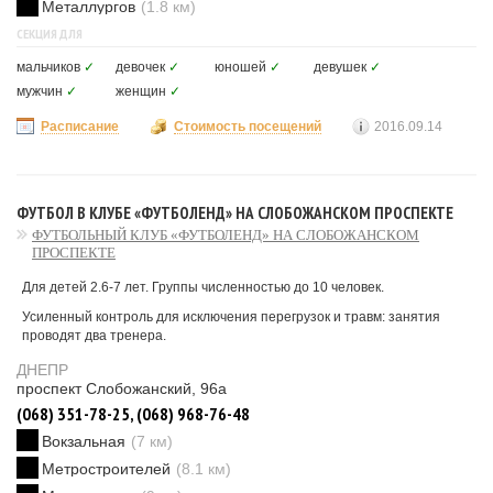
Металлургов
(1.8 км)
СЕКЦИЯ ДЛЯ
мальчиков
✓
девочек
✓
юношей
✓
девушек
✓
мужчин
✓
женщин
✓
Расписание
Стоимость посещений
2016.09.14
ФУТБОЛ В КЛУБЕ «ФУТБОЛЕНД» НА СЛОБОЖАНСКОМ ПРОСПЕКТЕ
ФУТБОЛЬНЫЙ КЛУБ «ФУТБОЛЕНД» НА СЛОБОЖАНСКОМ
ПРОСПЕКТЕ
Для детей 2.6-7 лет. Группы численностью до 10 человек.
Усиленный контроль для исключения перегрузок и травм: занятия
проводят два тренера.
ДНЕПР
проспект Слобожанский, 96а
(068) 351-78-25, (068) 968-76-48
Вокзальная
(7 км)
Метростроителей
(8.1 км)