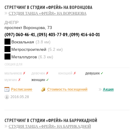
СТРЕТЧИНГ В СТУДИИ «ФРЕЙЯ» НА ВОРОНЦОВА
СТУДИЯ ТАНЦА «ФРЕЙЯ» НА ВОРОНЦОВА
ДНЕПР
проспект Воронцова, 73
(097) 060-46-41, (093) 403-77-89, (099) 416-60-01
Вокзальная
(3.8 км)
Метростроителей
(5.2 км)
Металлургов
(6.3 км)
СЕКЦИЯ ДЛЯ
мальчиков
✗
девочек
✗
юношей
✗
девушек
✓
мужчин
✗
женщин
✓
Расписание
Стоимость посещений
Акция
2016.05.28
СТРЕТЧИНГ В СТУДИИ «ФРЕЙЯ» НА БАРРИКАДНОЙ
СТУДИЯ ТАНЦА «ФРЕЙЯ» НА БАРРИКАДНОЙ