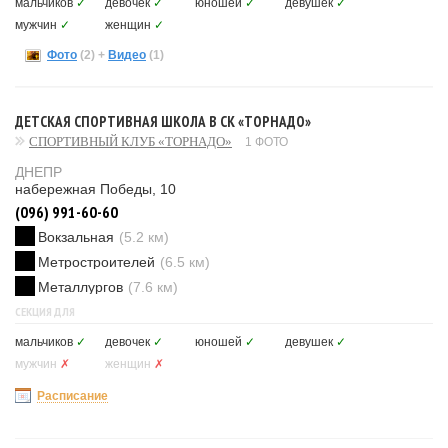
мальчиков
✓
девочек
✓
юношей
✓
девушек
✓
мужчин
✓
женщин
✓
Фото
(2)
+
Видео
(1)
ДЕТСКАЯ СПОРТИВНАЯ ШКОЛА В СК «ТОРНАДО»
СПОРТИВНЫЙ КЛУБ «ТОРНАДО»
1 ФОТО
ДНЕПР
набережная Победы, 10
(096) 991-60-60
Вокзальная
(5.2 км)
Метростроителей
(6.5 км)
Металлургов
(7.6 км)
СЕКЦИЯ ДЛЯ
мальчиков
✓
девочек
✓
юношей
✓
девушек
✓
мужчин
✗
женщин
✗
Расписание