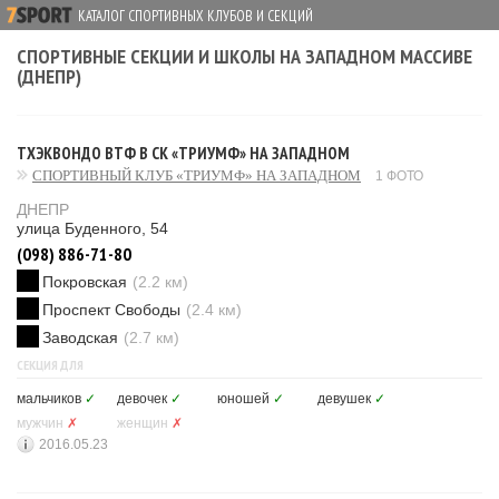
КАТАЛОГ СПОРТИВНЫХ КЛУБОВ И СЕКЦИЙ
СПОРТИВНЫЕ СЕКЦИИ И ШКОЛЫ НА ЗАПАДНОМ МАССИВЕ
(ДНЕПР)
ТХЭКВОНДО ВТФ В СК «ТРИУМФ» НА ЗАПАДНОМ
СПОРТИВНЫЙ КЛУБ «ТРИУМФ» НА ЗАПАДНОМ
1 ФОТО
ДНЕПР
улица Буденного, 54
(098) 886-71-80
Покровская
(2.2 км)
Проспект Свободы
(2.4 км)
Заводская
(2.7 км)
СЕКЦИЯ ДЛЯ
мальчиков
✓
девочек
✓
юношей
✓
девушек
✓
мужчин
✗
женщин
✗
2016.05.23