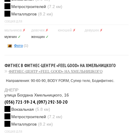
Метростроителей
(7.2 км)
Металлургов
(8.2 км)
СЕКЦИЯ ДЛЯ
мальчиков
✗
девочек
✗
юношей
✗
девушек
✗
мужчин
✓
женщин
✓
Фото
(1)
ФИТНЕС В ФИТНЕС-ЦЕНТРЕ «FEEL GOOD» НА ХМЕЛЬНИЦКОГО
ФИТНЕС-ЦЕНТР «FEEL GOOD» НА ХМЕЛЬНИЦКОГО
Направления: 90-60-90, BODY FORM, Супер тело, Бодифитнес.
ДНЕПР
улица Богдана Хмельницкого, 16
(056) 721-59-24, (097) 292-30-20
Вокзальная
(5.8 км)
Метростроителей
(7.2 км)
Металлургов
(8.2 км)
СЕКЦИЯ ДЛЯ