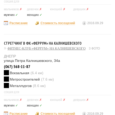
СЕКЦИЯ ДЛЯ
мальчиков
✗
девочек
✗
юношей
✗
девушек
✗
мужчин
✓
женщин
✓
Расписание
Стоимость посещений
2016.09.29
СТРЕТЧИНГ В ФК «ФЕРРУМ» НА КАЛНИШЕВСКОГО
ФИТНЕС-КЛУБ «ФЕРРУМ» НА КАЛНИШЕВСКОГО
3 ФОТО
ДНЕПР
улица Петра Калнишевского, 34а
(067) 568-11-87
Вокзальная
(6.4 км)
Метростроителей
(7.6 км)
Металлургов
(8.6 км)
СЕКЦИЯ ДЛЯ
мальчиков
✗
девочек
✗
юношей
✗
девушек
✗
мужчин
✓
женщин
✓
Расписание
Стоимость посещений
2016.09.29