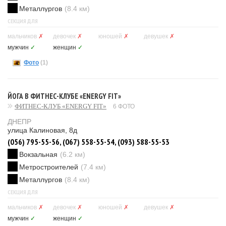
Металлургов
(8.4 км)
СЕКЦИЯ ДЛЯ
мальчиков
✗
девочек
✗
юношей
✗
девушек
✗
мужчин
✓
женщин
✓
Фото
(1)
ЙОГА В ФИТНЕС-КЛУБЕ «ENERGY FIT»
ФИТНЕС-КЛУБ «ENERGY FIT»
6 ФОТО
ДНЕПР
улица Калиновая, 8д
(056) 795-55-56, (067) 558-55-54, (093) 588-55-53
Вокзальная
(6.2 км)
Метростроителей
(7.4 км)
Металлургов
(8.4 км)
СЕКЦИЯ ДЛЯ
мальчиков
✗
девочек
✗
юношей
✗
девушек
✗
мужчин
✓
женщин
✓