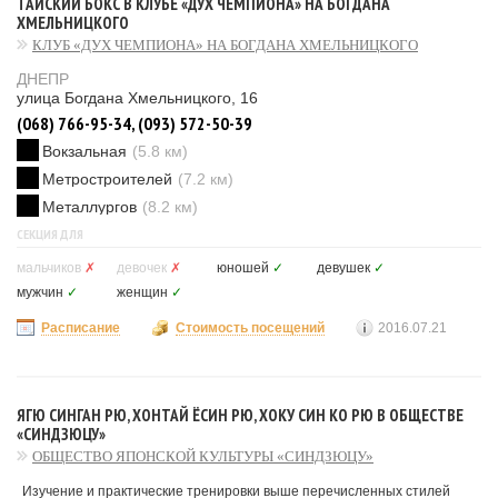
ТАЙСКИЙ БОКС В КЛУБЕ «ДУХ ЧЕМПИОНА» НА БОГДАНА
ХМЕЛЬНИЦКОГО
КЛУБ «ДУХ ЧЕМПИОНА» НА БОГДАНА ХМЕЛЬНИЦКОГО
ДНЕПР
улица Богдана Хмельницкого, 16
(068) 766-95-34, (093) 572-50-39
Вокзальная
(5.8 км)
Метростроителей
(7.2 км)
Металлургов
(8.2 км)
СЕКЦИЯ ДЛЯ
мальчиков
✗
девочек
✗
юношей
✓
девушек
✓
мужчин
✓
женщин
✓
Расписание
Стоимость посещений
2016.07.21
ЯГЮ СИНГАН РЮ, ХОНТАЙ ЁСИН РЮ, ХОКУ СИН КО РЮ В ОБЩЕСТВЕ
«СИНДЗЮЦУ»
ОБЩЕСТВО ЯПОНСКОЙ КУЛЬТУРЫ «СИНДЗЮЦУ»
Изучение и практические тренировки выше перечисленных стилей