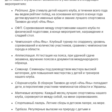
мероприятиях:
Рейтинг
. Для стимула детей нашего клуба, в течении всего года
мы ведем рейтинг побед, на основании которого в конце года
детям вручаются именные кубки и звание лучшего спортсмена
Таеквон-до клуб «Инь-Янь».
ОФП
. Соревнования между спортсменами нашего клуба по
физической подготовки, в конце мероприятия, награждение и
сладкий стол.
Чемпионат «Инь-Янь»
. Клубный турнир по спаррингу, уровень
соревнований и количество участников, сравним с чемпионатом
города и области.
Аттестация
. Аттестация на пояса, при удачной сдаче
экзамена, вручение поясов и документов международного
образца.
Семинар
. Семинары под руководством мастера высокой
категории, для повышения мастерства у детей и тренеров
нашего клуба.
Сборная клуба
. В сборную Таеквон-до клуб «Инь-Янь» попадают
дети, в перспективе участники чемпионатов области и Украины.
Матчевые встречи
. Каждый месяц лучшие спортсмены нашего
клуба, соревнуются между собой, на мини соревнованиях.
Спортивный лагерь
. Летние сборы в детском лагере, на море.
Турбаза
. Регулярные вылазки на природу с детьми и