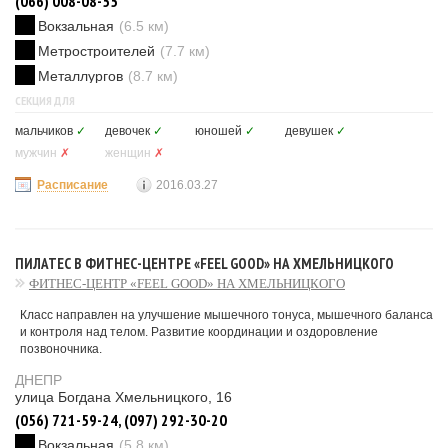
(066) 008-08-55
Вокзальная
(6.5 км)
Метростроителей
(7.7 км)
Металлургов
(8.7 км)
СЕКЦИЯ ДЛЯ
мальчиков
✓
девочек
✓
юношей
✓
девушек
✓
мужчин
✗
женщин
✗
Расписание
2016.03.27
ПИЛАТЕС В ФИТНЕС-ЦЕНТРЕ «FEEL GOOD» НА ХМЕЛЬНИЦКОГО
ФИТНЕС-ЦЕНТР «FEEL GOOD» НА ХМЕЛЬНИЦКОГО
Класс направлен на улучшение мышечного тонуса, мышечного баланса
и контроля над телом. Развитие координации и оздоровление
позвоночника.
ДНЕПР
улица Богдана Хмельницкого, 16
(056) 721-59-24, (097) 292-30-20
Вокзальная
(5.8 км)