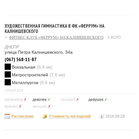
ХУДОЖЕСТВЕННАЯ ГИМНАСТИКА В ФК «ФЕРРУМ» НА
КАЛНИШЕВСКОГО
ФИТНЕС-КЛУБ «ФЕРРУМ» НА КАЛНИШЕВСКОГО
3 ФОТО
ДНЕПР
улица Петра Калнишевского, 34а
(067) 568-11-87
Вокзальная
(6.4 км)
Метростроителей
(7.6 км)
Металлургов
(8.6 км)
СЕКЦИЯ ДЛЯ
мальчиков
✗
девочек
✓
юношей
✗
девушек
✓
мужчин
✗
женщин
✗
Расписание
Стоимость посещений
2016.09.29