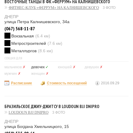
ВОСТОЧНЫЕ ТАНЦЫ В ФК «ФЕРРУМ» НА КАЛНИШЕВСКОГО
ФИТНЕС-КЛУБ «ФЕРРУМ» НА КАЛНИШЕВСКОГО
3 ФОТО
ДНЕПР
улица Петра Калнишевского, 34а
(067) 568-11-87
Вокзальная
(6.4 км)
Метростроителей
(7.6 км)
Металлургов
(8.6 км)
СЕКЦИЯ ДЛЯ
мальчиков
✗
девочек
✓
юношей
✗
девушек
✗
мужчин
✗
женщин
✗
Расписание
Стоимость посещений
2016.09.29
БРАЗИЛЬСКОЕ ДЖИУ-ДЖИТСУ В LOUDOUN BJJ DNIPRO
LOUDOUN BJJ DNIPRO
3 ФОТО
ДНЕПР
улица Богдана Хмельницкого, 15