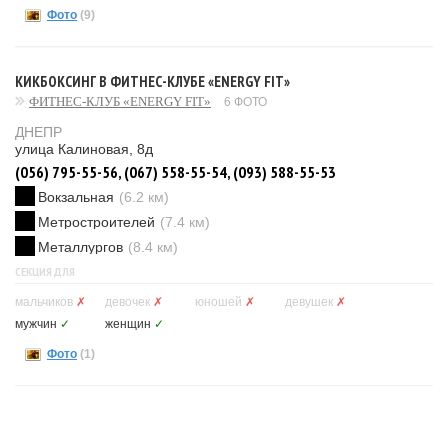
Фото
(9)
КИКБОКСИНГ В ФИТНЕС-КЛУБЕ «ENERGY FIT»
ФИТНЕС-КЛУБ «ENERGY FIT»
6 ФОТО
ДНЕПР
улица Калиновая, 8д
(056) 795-55-56, (067) 558-55-54, (093) 588-55-53
Вокзальная
(6.2 км)
Метростроителей
(7.4 км)
Металлургов
(8.4 км)
СЕКЦИЯ ДЛЯ
мальчиков
✗
девочек
✗
юношей
✗
девушек
✗
мужчин
✓
женщин
✓
Фото
(1)