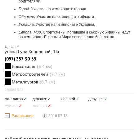
родителями.
Город
. Участие на чемпионате города.
Область
. Участие на чемпионате области.
Украина
. Участие на чемпионате Украины.
Европа, Мир
. Спортсмены, попавшие в сборную Украины, едут
на чемпионат Европы и Мира совершенно бесплатно.
ДНЕПР
улица Гули Королевой, 14г
(097) 357-30-35
Вокзальная
(6.4 км)
Метростроителей
(7.7 км)
Металлургов
(8.7 км)
СЕКЦИЯ ДЛЯ
мальчиков
✓
девочек
✓
юношей
✓
девушек
✓
мужчин
✗
женщин
✗
Расписание
2016.07.13