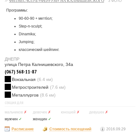
ФИТНЕС-КЛУБ «ФЕРРУМ» НА КАЛНИШЕВСКОГО
3 ФОТО
Программы:
90-60-90 + метбол;
Step-n-sculpt;
Dinamika;
Jumping;
классический шейпинг.
ДНЕПР
улица Петра Калнишевского, 34а
(067) 568-11-87
Вокзальная
(6.4 км)
Метростроителей
(7.6 км)
Металлургов
(8.6 км)
СЕКЦИЯ ДЛЯ
мальчиков
✗
девочек
✗
юношей
✗
девушек
✗
мужчин
✓
женщин
✓
Расписание
Стоимость посещений
2016.09.29