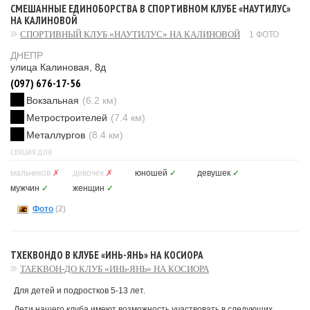
СМЕШАННЫЕ ЕДИНОБОРСТВА В СПОРТИВНОМ КЛУБЕ «НАУТИЛУС»
НА КАЛИНОВОЙ
СПОРТИВНЫЙ КЛУБ «НАУТИЛУС» НА КАЛИНОВОЙ
1 ФОТО
ДНЕПР
улица Калиновая, 8д
(097) 676-17-56
Вокзальная
(6.2 км)
Метростроителей
(7.4 км)
Металлургов
(8.4 км)
СЕКЦИЯ ДЛЯ
мальчиков
✗
девочек
✗
юношей
✓
девушек
✓
мужчин
✓
женщин
✓
Фото
(2)
ТХЕКВОНДО В КЛУБЕ «ИНЬ-ЯНЬ» НА КОСИОРА
ТАЕКВОН-ДО КЛУБ «ИНЬ-ЯНЬ» НА КОСИОРА
Для детей и подростков 5-13 лет.
Дети нашего клуба имеют возможность участвовать в следующих