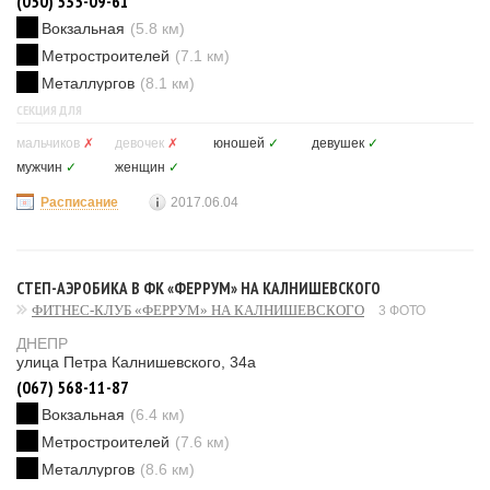
(050) 535-09-61
Вокзальная
(5.8 км)
Метростроителей
(7.1 км)
Металлургов
(8.1 км)
СЕКЦИЯ ДЛЯ
мальчиков
✗
девочек
✗
юношей
✓
девушек
✓
мужчин
✓
женщин
✓
Расписание
2017.06.04
СТЕП-АЭРОБИКА В ФК «ФЕРРУМ» НА КАЛНИШЕВСКОГО
ФИТНЕС-КЛУБ «ФЕРРУМ» НА КАЛНИШЕВСКОГО
3 ФОТО
ДНЕПР
улица Петра Калнишевского, 34а
(067) 568-11-87
Вокзальная
(6.4 км)
Метростроителей
(7.6 км)
Металлургов
(8.6 км)