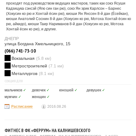
проходят под руководством ведущих мастеров, таких как сокэ Ясуши
Кадзицука сэнсэй (Ягю син ган рю), сокэ Ян эрик Карлсон – Барнес
(Хокусин ко рю и Хонтай ёсин рю), киоши Ян Янссен 8-й дан (Ёсейкан),
киоши Анатолий Соснин 8-й дан (Хокусин ко рю, Мотоха Хонтай ёсин ко
рю, айкидо), киоши Таир Нариманов 8-й дан (Хокусин ко рю, Мотоха
Хонтай ёсин ко рю), и другие.
ДНЕПР
улица Богдана Хмельницкого, 15
(066) 741-73-10
Вокзальная
(5.8 км)
Метростроителей
(7.1 км)
Металлургов
(8.1 км)
СЕКЦИЯ ДЛЯ
мальчиков
✓
девочек
✓
юношей
✓
девушек
✓
мужчин
✓
женщин
✓
Расписание
2016.08.26
ФИТНЕС В ФК «ФЕРРУМ» НА КАЛНИШЕВСКОГО