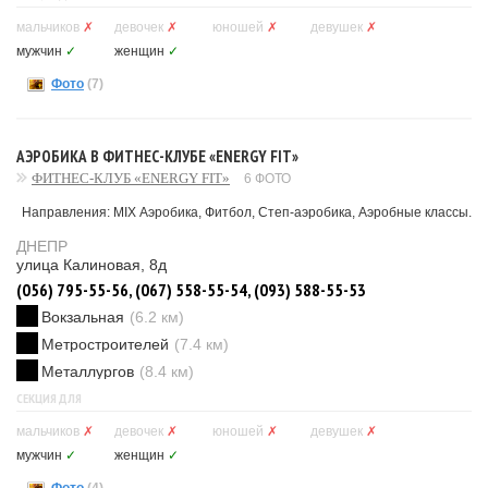
мальчиков
✗
девочек
✗
юношей
✗
девушек
✗
мужчин
✓
женщин
✓
Фото
(7)
АЭРОБИКА В ФИТНЕС-КЛУБЕ «ENERGY FIT»
ФИТНЕС-КЛУБ «ENERGY FIT»
6 ФОТО
Направления: MIX Аэробика, Фитбол, Степ-аэробика, Аэробные классы.
ДНЕПР
улица Калиновая, 8д
(056) 795-55-56, (067) 558-55-54, (093) 588-55-53
Вокзальная
(6.2 км)
Метростроителей
(7.4 км)
Металлургов
(8.4 км)
СЕКЦИЯ ДЛЯ
мальчиков
✗
девочек
✗
юношей
✗
девушек
✗
мужчин
✓
женщин
✓