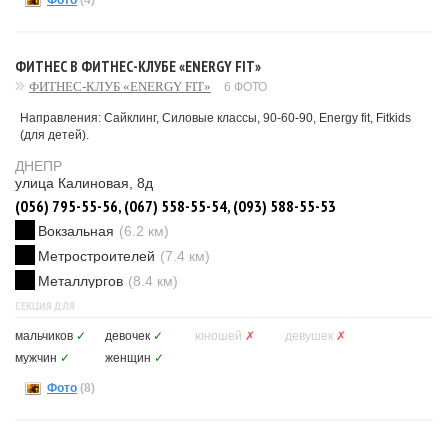
Фото
(4)
ФИТНЕС В ФИТНЕС-КЛУБЕ «ENERGY FIT»
ФИТНЕС-КЛУБ «ENERGY FIT»
6 ФОТО
Направления: Сайклинг, Силовые классы, 90-60-90, Energy fit, Fitkids
(для детей).
ДНЕПР
улица Калиновая, 8д
(056) 795-55-56, (067) 558-55-54, (093) 588-55-53
Вокзальная
(6.2 км)
Метростроителей
(7.4 км)
Металлургов
(8.4 км)
СЕКЦИЯ ДЛЯ
мальчиков
✓
девочек
✓
юношей
✗
девушек
✗
мужчин
✓
женщин
✓
Фото
(8)