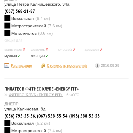
улица Петра Калнишевского, 34а
(067) 568-11-87
Вокзальная
(6.4 км)
Метростроителей
(7.6 км)
Металлургов
(8.6 км)
СЕКЦИЯ ДЛЯ
мальчиков
✗
девочек
✗
юношей
✗
девушек
✗
мужчин
✓
женщин
✓
Расписание
Стоимость посещений
2016.09.29
ПИЛАТЕС В ФИТНЕС-КЛУБЕ «ENERGY FIT»
ФИТНЕС-КЛУБ «ENERGY FIT»
6 ФОТО
ДНЕПР
улица Калиновая, 8д
(056) 795-55-56, (067) 558-55-54, (093) 588-55-53
Вокзальная
(6.2 км)
Метростроителей
(7.4 км)