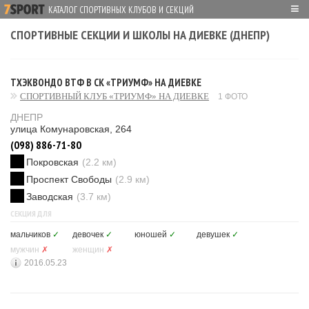
≡
КАТАЛОГ СПОРТИВНЫХ КЛУБОВ И СЕКЦИЙ
СПОРТИВНЫЕ СЕКЦИИ И ШКОЛЫ НА ДИЕВКЕ (ДНЕПР)
ТХЭКВОНДО ВТФ В СК «ТРИУМФ» НА ДИЕВКЕ
СПОРТИВНЫЙ КЛУБ «ТРИУМФ» НА ДИЕВКЕ
1 ФОТО
ДНЕПР
улица Комунаровская, 264
(098) 886-71-80
Покровская
(2.2 км)
Проспект Свободы
(2.9 км)
Заводская
(3.7 км)
СЕКЦИЯ ДЛЯ
мальчиков
✓
девочек
✓
юношей
✓
девушек
✓
мужчин
✗
женщин
✗
2016.05.23