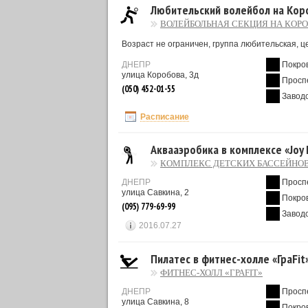
Любительский волейбол на Кор
ВОЛЕЙБОЛЬНАЯ СЕКЦИЯ НА КОР
Возраст не ограничен, группа любительская, ц
ДНЕПР
Покро
улица Коробова, 3д
Просп
(050) 452-01-55
Завод
Расписание
Аквааэробика в комплексе «Joy
КОМПЛЕКС ДЕТСКИХ БАССЕЙНОВ
ДНЕПР
Просп
улица Савкина, 2
Покро
(095) 779-69-99
Завод
2016.07.27
Пилатес в фитнес-холле «ГраFit
ФИТНЕС-ХОЛЛ «ГРАFIT»
ДНЕПР
Просп
улица Савкина, 8
Покро