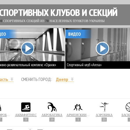
 СПОРТИВНЫХ КЛУБОВ И СЕКЦИЙ
00
СПОРТИВНЫХ СЕКЦИЙ ИЗ
70
НАСЕЛЕННЫХ ПУНКТОВ УКРАИНЫ
ДЕО
ВИДЕО
ивно-развлекательный комплекс «Оранж»
Спортивный клуб «Arena»
асть
СМЕНИТЬ ГОРОД:
Днепр
АКВААЭРОБИКА
АКВАФИТНЕС
АКРОБАТИКА
АРМЕЙСКИЙ РУКОПАШНЫЙ БОЙ
АЭРОБИКА
БАСК
7
5
19
1
25