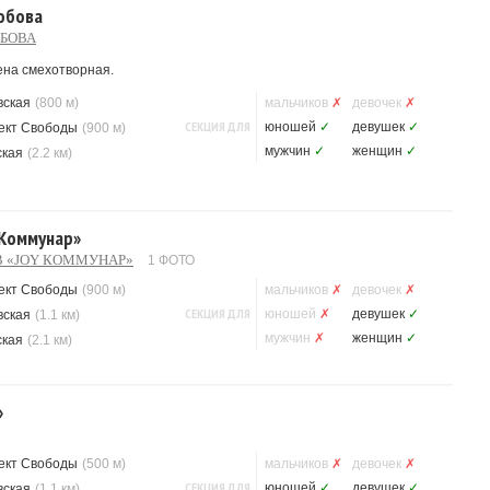
обова
ОБОВА
ена смехотворная.
вская
(800 м)
мальчиков
✗
девочек
✗
СЕКЦИЯ ДЛЯ
юношей
✓
девушек
✓
ект Свободы
(900 м)
мужчин
✓
женщин
✓
ская
(2.2 км)
 Коммунар»
 «JOY КОММУНАР»
1 ФОТО
ект Свободы
(900 м)
мальчиков
✗
девочек
✗
СЕКЦИЯ ДЛЯ
юношей
✗
девушек
✓
вская
(1.1 км)
мужчин
✗
женщин
✓
ская
(2.1 км)
»
ект Свободы
(500 м)
мальчиков
✗
девочек
✗
СЕКЦИЯ ДЛЯ
юношей
✓
девушек
✓
вская
(1.1 км)