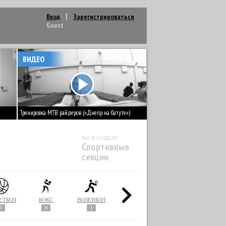
Вход
Зарегистрироваться
Guest
ВИДЕО
Тренировка MTB райдеров («Днепр на батуте»)
ВЫ В РАЗДЕЛЕ
Спортивные
секции
ЕТБОЛ
БОКС
ВОЛЕЙБОЛ
ГИМНАСТИКА
ГРЕБЛЯ
5
8
1
29
1