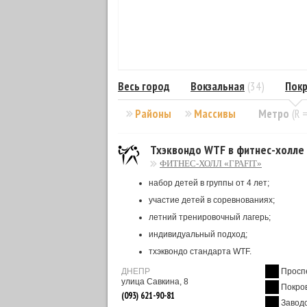
Весь город
Вокзальная
(34)
Покр
Районы
Массивы
Метро
(R 
Тхэквондо WTF в фитнес-холле 
ФИТНЕС-ХОЛЛ «ГРАFIT»
набор детей в группы от 4 лет;
участие детей в соревнованиях;
летний тренировочный лагерь;
индивидуальный подход;
тхэквондо стандарта WTF.
ДНЕПР
Просп
улица Савкина, 8
Покро
(093) 621-90-81
Завод