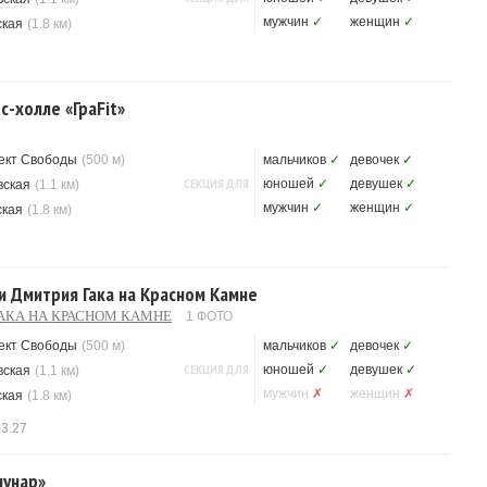
мужчин
✓
женщин
✓
ская
(1.8 км)
с-холле «ГраFit»
ект Свободы
(500 м)
мальчиков
✓
девочек
✓
СЕКЦИЯ ДЛЯ
юношей
✓
девушек
✓
вская
(1.1 км)
мужчин
✓
женщин
✓
ская
(1.8 км)
и Дмитрия Гака на Красном Камне
АКА НА КРАСНОМ КАМНЕ
1 ФОТО
ект Свободы
(500 м)
мальчиков
✓
девочек
✓
СЕКЦИЯ ДЛЯ
юношей
✓
девушек
✓
вская
(1.1 км)
мужчин
✗
женщин
✗
ская
(1.8 км)
03.27
мунар»