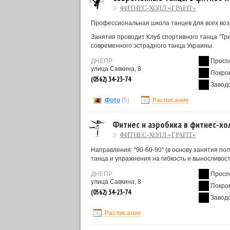
ФИТНЕС-ХОЛЛ «ГРАFIT»
Профессиональная школа танцев для всех воз
Занятия проводит Клуб спортивного танца "Т
современного эстрадного танца Украины.
ДНЕПР
Просп
улица Савкина, 8
Покро
(0562) 34-23-74
Завод
Фото
(5)
Расписание
Фитнес и аэробика в фитнес-хол
ФИТНЕС-ХОЛЛ «ГРАFIT»
Направления: "90-60-90" (в основу занятия п
танца и упражнения на гибкость и выносливост
ДНЕПР
Просп
улица Савкина, 8
Покро
(0562) 34-23-74
Завод
Расписание