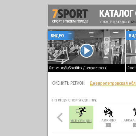
КАТАЛОГ
У НАС В КАТАЛОГЕ
69
ВИДЕО
ВИ
Фитнес-клуб «Sportlife» Днепропетровск
Спорт
СМЕНИТЬ РЕГИОН:
Днепропетровская обл
ПО ВИДУ СПОРТА (ДНЕПР):
АЙКИДО
ВСЕ СЕКЦИИ
8