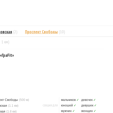
овская
(2)
Проспект Свободы
(10)
= 1 км)
«ГраFit»
ект Свободы
(500 м)
мальчиков
✓
девочек
✓
СЕКЦИЯ ДЛЯ
юношей
✓
девушек
✓
вская
(1.1 км)
мужчин
✓
женщин
✓
ская
(1.8 км)