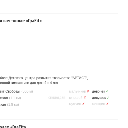
итнес-холле «ГраFit»
базе Детского центра развития творчества "АРТИСТ",
нной гимнастике для детей с 4 лет.
ект Свободы
(500 м)
мальчиков
✗
девочек
✓
СЕКЦИЯ ДЛЯ
юношей
✗
девушек
✓
вская
(1.1 км)
мужчин
✗
женщин
✗
ская
(1.8 км)
лле «ГраFit»