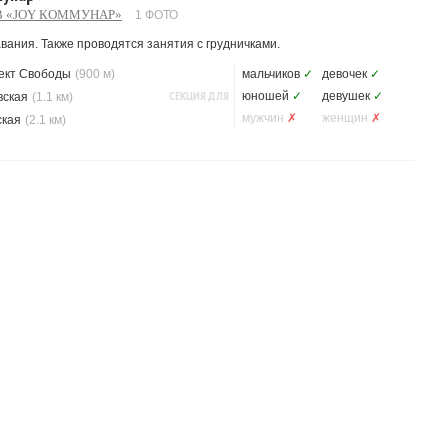
 «JOY КОММУНАР»
1 ФОТО
авания. Также проводятся занятия с грудничками.
ект Свободы
(900 м)
мальчиков
✓
девочек
✓
СЕКЦИЯ ДЛЯ
юношей
✓
девушек
✓
вская
(1.1 км)
мужчин
✗
женщин
✗
ская
(2.1 км)