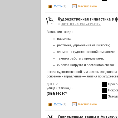
Фото
(1)
Расписание
Художественная гимнастика в ф
ФИТНЕС-ХОЛЛ «ГРАFIT»
В занятие входит:
разминка;
растяжка, упражнения на гибкость;
элементы художественной гимнастики;
техника работы с предметами;
силовая нагрузка и постановка связок.
Школа художественной гимнастики создана на 
основное направление — анятия по художестве
ДНЕПР
Просп
улица Савкина, 8
Покро
(0562) 34-23-74
Завод
Фото
(1)
Расписание
Современные танцы в фитнес-хо