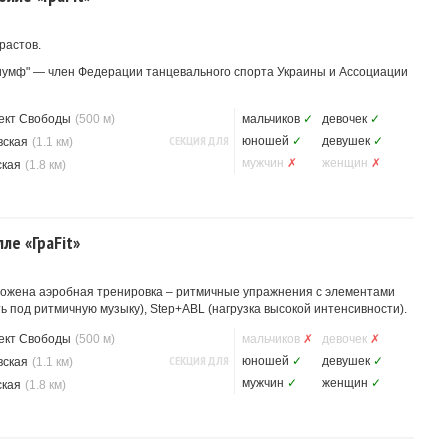
рaстов.
риумф" — член Федерации танцевального спорта Украины и Ассоциации
ект Свободы
(500 м)
мальчиков
✓
девочек
✓
СЕКЦИЯ ДЛЯ
юношей
✓
девушек
✓
вская
(1.1 км)
мужчин
✗
женщин
✗
ская
(1.8 км)
ле «ГраFit»
оложена аэробная тренировка – ритмичные упражнения с элементами
ь под ритмичную музыку), Step+ABL (нагрузка высокой интенсивности).
ект Свободы
(500 м)
мальчиков
✗
девочек
✗
СЕКЦИЯ ДЛЯ
юношей
✓
девушек
✓
вская
(1.1 км)
мужчин
✓
женщин
✓
ская
(1.8 км)