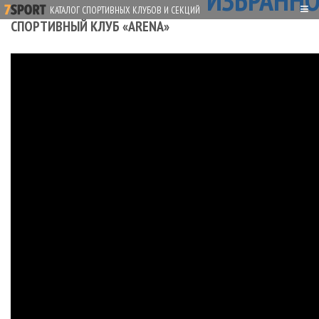
ИЗБРАННО
≡
КАТАЛОГ СПОРТИВНЫХ КЛУБОВ И СЕКЦИЙ
СПОРТИВНЫЙ КЛУБ «ARENA»