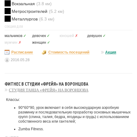
Вокзальная
(3.8 км)
Метростроителей
(5.2 км)
Металлургов
(6.3 км)
СЕКЦИЯ ДЛЯ
мальчиков
✓
девочек
✓
юношей
✗
девушек
✓
мужчин
✗
женщин
✓
Расписание
Стоимость посещений
Акция
2016.05.28
ФИТНЕС В СТУДИИ «ФРЕЙЯ» НА ВОРОНЦОВА
СТУДИЯ ТАНЦА «ФРЕЙЯ» НА ВОРОНЦОВА
Классы:
90*60*90, урок включает в себя высокоударную аэробную
разминку и последовательную проработку основных мышечных
групп (спина, талия, бедра, ягодицы и грудь) с использованием
собственного веса или гантелей;
Zumba Fitness.