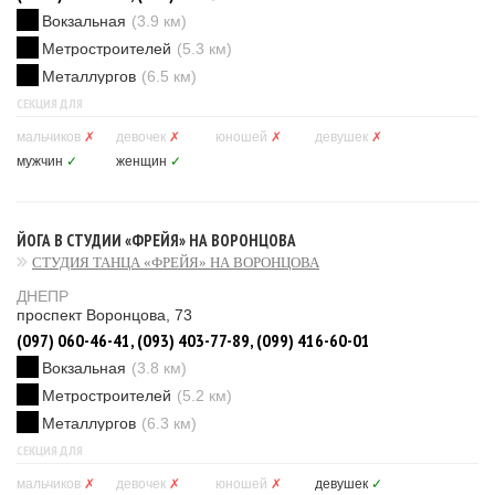
Вокзальная
(3.9 км)
Метростроителей
(5.3 км)
Металлургов
(6.5 км)
СЕКЦИЯ ДЛЯ
мальчиков
✗
девочек
✗
юношей
✗
девушек
✗
мужчин
✓
женщин
✓
ЙОГА В СТУДИИ «ФРЕЙЯ» НА ВОРОНЦОВА
СТУДИЯ ТАНЦА «ФРЕЙЯ» НА ВОРОНЦОВА
ДНЕПР
проспект Воронцова, 73
(097) 060-46-41, (093) 403-77-89, (099) 416-60-01
Вокзальная
(3.8 км)
Метростроителей
(5.2 км)
Металлургов
(6.3 км)
СЕКЦИЯ ДЛЯ
мальчиков
✗
девочек
✗
юношей
✗
девушек
✓