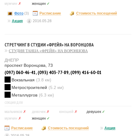
мужчин
✗
женщин
✓
Фото
(3)
Расписание
Стоимость посещений
Акция
2016.05.28
СТРЕТЧИНГ В СТУДИИ «ФРЕЙЯ» НА ВОРОНЦОВА
СТУДИЯ ТАНЦА «ФРЕЙЯ» НА ВОРОНЦОВА
ДНЕПР
проспект Воронцова, 73
(097) 060-46-41, (093) 403-77-89, (099) 416-60-01
Вокзальная
(3.8 км)
Метростроителей
(5.2 км)
Металлургов
(6.3 км)
СЕКЦИЯ ДЛЯ
мальчиков
✗
девочек
✗
юношей
✗
девушек
✓
мужчин
✗
женщин
✓
Расписание
Стоимость посещений
Акция
2016.05.28