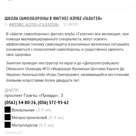
ШКОЛА САМООБОРОНЫ В ФИТНЕС-КЛУБЕ «ГАЛАТЕЯ»
ФИТНЕС-КЛУБ «ГАЛАТЕЯ»
12 ФОТО
В «Школе самообороны» фитнес-клуба «Галатея» все желающие, при
помощи квалифицированного специалиста, могут освоить
эффективную технику самозащиты в различных жизненных ситуациях,
ознакомиться с психологией самообороны и существенно укрепить
свое здоровье.
Занятия проводит инструктор по каратэ-до «Днiпропетровського
Обласного Осередку ВГО «Федерацiя Фунакоши Шотокан Карате До
Украiни» Кизильштейн Игорь Григорьевич, занимающийся восточными
боевыми искусствами более двадцати лет.
ДНЕПР
проспект Газеты «Правда», 3
(0562) 34-80-26, (056) 372-95-62
Вокзальная
(3.9 км)
Метростроителей
(5.3 км)
Металлургов
(6.5 км)
СЕКЦИЯ ДЛЯ