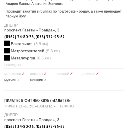
Андрея Лаппы, Анатолия Зенченко.
Проводит занятия в группах по подготовке к родам, а также преподает
парную йогу.
ДНЕПР
проспект Газеты «Правда», 3
(0562) 34-80-26, (056) 372-95-62
Вокзальная
(3.9 км)
Метростроителей
(5.3 км)
Металлургов
(6.5 км)
СЕКЦИЯ ДЛЯ
мальчиков
✗
девочек
✗
юношей
✗
девушек
✗
мужчин
✓
женщин
✓
ПИЛАТЕС В ФИТНЕС-КЛУБЕ «ГАЛАТЕЯ»
ФИТНЕС-КЛУБ «ГАЛАТЕЯ»
12 ФОТО
ДНЕПР
проспект Газеты «Правда», 3
(0562) 34-80-26, (056) 372-95-62