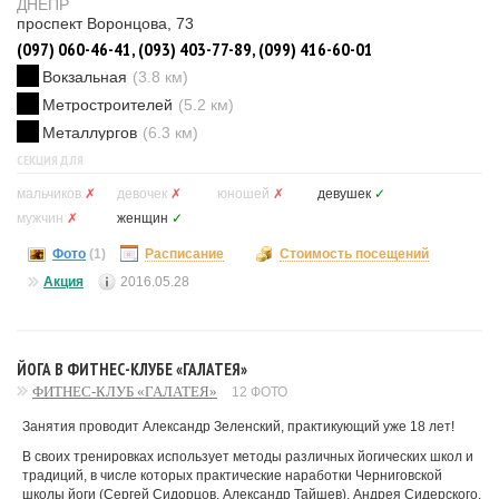
ДНЕПР
проспект Воронцова, 73
(097) 060-46-41, (093) 403-77-89, (099) 416-60-01
Вокзальная
(3.8 км)
Метростроителей
(5.2 км)
Металлургов
(6.3 км)
СЕКЦИЯ ДЛЯ
мальчиков
✗
девочек
✗
юношей
✗
девушек
✓
мужчин
✗
женщин
✓
Фото
(1)
Расписание
Стоимость посещений
Акция
2016.05.28
ЙОГА В ФИТНЕС-КЛУБЕ «ГАЛАТЕЯ»
ФИТНЕС-КЛУБ «ГАЛАТЕЯ»
12 ФОТО
Занятия проводит Александр Зеленский, практикующий уже 18 лет!
В своих тренировках использует методы различных йогических школ и
традиций, в числе которых практические наработки Черниговской
школы йоги (Сергей Сидорцов, Александр Тайшев), Андрея Сидерского,