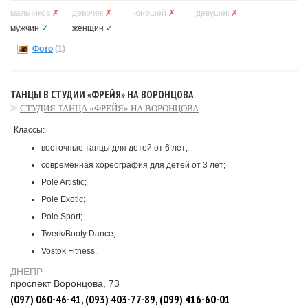
мальчиков
✗
девочек
✗
юношей
✗
девушек
✗
мужчин
✓
женщин
✓
Фото
(1)
ТАНЦЫ В СТУДИИ «ФРЕЙЯ» НА ВОРОНЦОВА
СТУДИЯ ТАНЦА «ФРЕЙЯ» НА ВОРОНЦОВА
Классы:
восточные танцы для детей от 6 лет;
современная хореография для детей от 3 лет;
Pole Artistic;
Pole Exotic;
Pole Sport;
Twerk/Booty Dance;
Vostok Fitness.
ДНЕПР
проспект Воронцова, 73
(097) 060-46-41, (093) 403-77-89, (099) 416-60-01