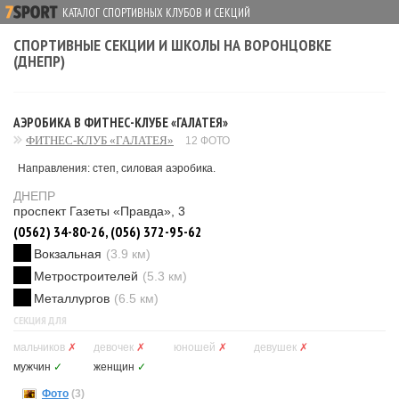
КАТАЛОГ СПОРТИВНЫХ КЛУБОВ И СЕКЦИЙ
СПОРТИВНЫЕ СЕКЦИИ И ШКОЛЫ НА ВОРОНЦОВКЕ
(ДНЕПР)
АЭРОБИКА В ФИТНЕС-КЛУБЕ «ГАЛАТЕЯ»
ФИТНЕС-КЛУБ «ГАЛАТЕЯ»
12 ФОТО
Направления: степ, силовая аэробика.
ДНЕПР
проспект Газеты «Правда», 3
(0562) 34-80-26, (056) 372-95-62
Вокзальная
(3.9 км)
Метростроителей
(5.3 км)
Металлургов
(6.5 км)
СЕКЦИЯ ДЛЯ
мальчиков
✗
девочек
✗
юношей
✗
девушек
✗
мужчин
✓
женщин
✓
Фото
(3)