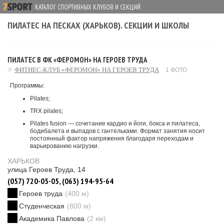
КАТАЛОГ СПОРТИВНЫХ КЛУБОВ И СЕКЦИЙ
ПИЛАТЕС НА ПЕСКАХ (ХАРЬКОВ). СЕКЦИИ И ШКОЛЫ
ПИЛАТЕС В ФК «ФЕРОМОН» НА ГЕРОЕВ ТРУДА
ФИТНЕС-КЛУБ «ФЕРОМОН» НА ГЕРОЕВ ТРУДА
1 ФОТО
Программы:
Pilates;
TRX pilates;
Pilates fusion — сочетание кардио и йоги, бокса и пилатеса,
бодибалета и выпадов с гантельками. Формат занятия носит
постоянный фактор напряжения благодаря переходам и
варьированию нагрузки.
ХАРЬКОВ
улица Героев Труда, 14
(057) 720-05-05, (063) 194-95-64
Героев труда
(400 м)
Студенческая
(800 м)
Академика Павлова
(2 км)