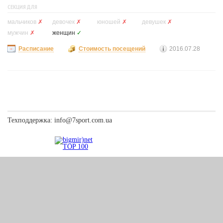
СЕКЦИЯ ДЛЯ
мальчиков
✗
девочек
✗
юношей
✗
девушек
✗
мужчин
✗
женщин
✓
Расписание
Стоимость посещений
2016.07.28
Техподдержка:
info@7sport.com.ua