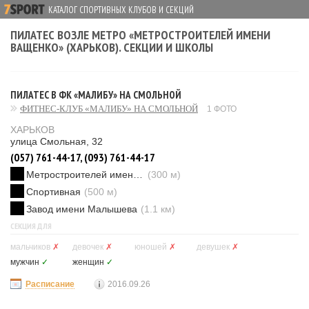
КАТАЛОГ СПОРТИВНЫХ КЛУБОВ И СЕКЦИЙ
ПИЛАТЕС ВОЗЛЕ МЕТРО «МЕТРОСТРОИТЕЛЕЙ ИМЕНИ
ВАЩЕНКО» (ХАРЬКОВ). СЕКЦИИ И ШКОЛЫ
ПИЛАТЕС В ФК «МАЛИБУ» НА СМОЛЬНОЙ
ФИТНЕС-КЛУБ «МАЛИБУ» НА СМОЛЬНОЙ
1 ФОТО
ХАРЬКОВ
улица Смольная, 32
(057) 761-44-17, (093) 761-44-17
Метростроителей имени Ващенко
(300 м)
Спортивная
(500 м)
Завод имени Малышева
(1.1 км)
СЕКЦИЯ ДЛЯ
мальчиков
✗
девочек
✗
юношей
✗
девушек
✗
мужчин
✓
женщин
✓
Расписание
2016.09.26