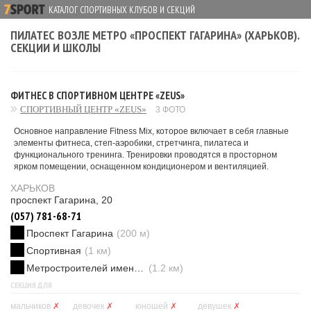
КАТАЛОГ СПОРТИВНЫХ КЛУБОВ И СЕКЦИЙ
ПИЛАТЕС ВОЗЛЕ МЕТРО «ПРОСПЕКТ ГАГАРИНА» (ХАРЬКОВ).
СЕКЦИИ И ШКОЛЫ
ФИТНЕС В СПОРТИВНОМ ЦЕНТРЕ «ZEUS»
СПОРТИВНЫЙ ЦЕНТР «ZEUS»
3 ФОТО
Основное направление Fitness Mix, которое включает в себя главные
элементы фитнеса, степ-аэробики, стретчинга, пилатеса и
функционального тренинга. Тренировки проводятся в просторном
ярком помещении, оснащенном кондиционером и вентиляцией.
ХАРЬКОВ
проспект Гагарина, 20
(057) 781-68-71
Проспект Гагарина
(200 м)
Спортивная
(1 км)
Метростроителей имени Ващенко
(1.2 км)
СЕКЦИЯ ДЛЯ
мальчиков
✗
девочек
✗
юношей
✗
девушек
✗