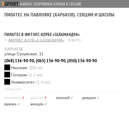
КАТАЛОГ СПОРТИВНЫХ КЛУБОВ И СЕКЦИЙ
ПИЛАТЕС НА ПАВЛОВКЕ (ХАРЬКОВ). СЕКЦИИ И ШКОЛЫ
ПИЛАТЕС В ФИТНЕС-КЛУБЕ «САЛАМАНДРА»
ФИТНЕС КЛУБ «САЛАМАНДРА»
8 ФОТО
ХАРЬКОВ
улица Сухумская, 11
(068) 136-90-90, (063) 136-90-90, (050) 136-90-90
Научная
(900 м)
Госпром
(1.2 км)
Университет
(1.4 км)
СЕКЦИЯ ДЛЯ
мальчиков
✗
девочек
✗
юношей
✓
девушек
✓
мужчин
✓
женщин
✓