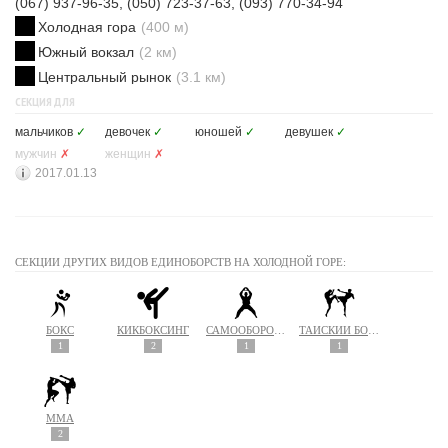
(067) 937-96-35, (050) 723-37-63, (093) 770-34-94
Холодная гора
(400 м)
Южный вокзал
(2 км)
Центральный рынок
(3.1 км)
СЕКЦИЯ ДЛЯ
мальчиков
✓
девочек
✓
юношей
✓
девушек
✓
мужчин
✗
женщин
✗
2017.01.13
СЕКЦИИ ДРУГИХ ВИДОВ ЕДИНОБОРСТВ НА ХОЛОДНОЙ ГОРЕ:
БОКС
КИКБОКСИНГ
САМООБОРОНА
ТАЙСКИЙ БОКС (МУАЙ ТАЙ)
1
2
1
1
MMA
2