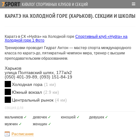
≡
КАТАЛОГ СПОРТИВНЫХ КЛУБОВ И СЕКЦИЙ
КАРАТЭ НА ХОЛОДНОЙ ГОРЕ (ХАРЬКОВ). СЕКЦИИ И ШКОЛЫ
Каратэ в СК «Hydra» на Холодной горе
Спортивный клуб «Hydra» на
Холодной горе
1 Фото
Тренировки проводит Гидрат Антон — мастер спорта международного
класса по каратэ-до, пятикратный чемпион мира, тренер с высшим
преподавательским образованием.
Харьков
улица Полтавский шлях, 177а/к2
(050) 401-39-89, (093) 151-84-19
Холодная гора
(1 км)
Южный вокзал
(2.9 км)
Центральный рынок
(4 км)
СЕКЦИЯ ДЛЯ
мальчиков
✓
девочек
✓
юношей
✓
девушек
✓
мужчин
✓
женщин
✓
Расписание