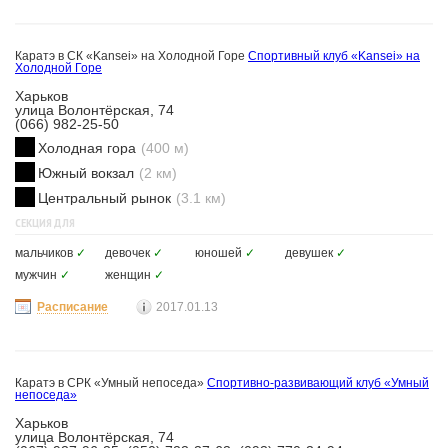
Каратэ в СК «Kansei» на Холодной Горе
Спортивный клуб «Kansei» на
Холодной Горе
Харьков
улица Волонтёрская, 74
(066) 982-25-50
Холодная гора
(400 м)
Южный вокзал
(2 км)
Центральный рынок
(3.1 км)
СЕКЦИЯ ДЛЯ
мальчиков
✓
девочек
✓
юношей
✓
девушек
✓
мужчин
✓
женщин
✓
Расписание
2017.01.13
Каратэ в СРК «Умный непоседа»
Спортивно-развивающий клуб «Умный
непоседа»
Харьков
улица Волонтёрская, 74