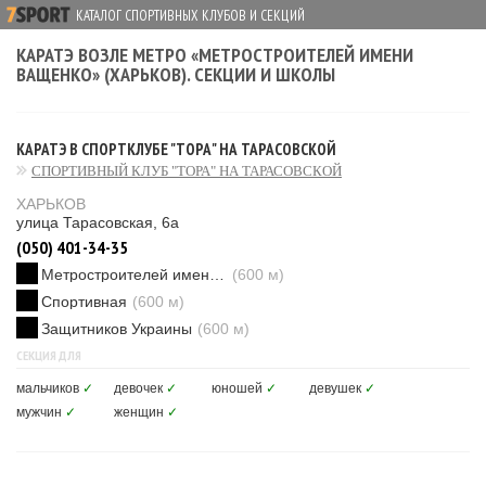
КАТАЛОГ СПОРТИВНЫХ КЛУБОВ И СЕКЦИЙ
КАРАТЭ ВОЗЛЕ МЕТРО «МЕТРОСТРОИТЕЛЕЙ ИМЕНИ
ВАЩЕНКО» (ХАРЬКОВ). СЕКЦИИ И ШКОЛЫ
КАРАТЭ В СПОРТКЛУБЕ "ТОРА" НА ТАРАСОВСКОЙ
СПОРТИВНЫЙ КЛУБ "ТОРА" НА ТАРАСОВСКОЙ
ХАРЬКОВ
улица Тарасовская, 6а
(050) 401-34-35
Метростроителей имени Ващенко
(600 м)
Спортивная
(600 м)
Защитников Украины
(600 м)
СЕКЦИЯ ДЛЯ
мальчиков
✓
девочек
✓
юношей
✓
девушек
✓
мужчин
✓
женщин
✓