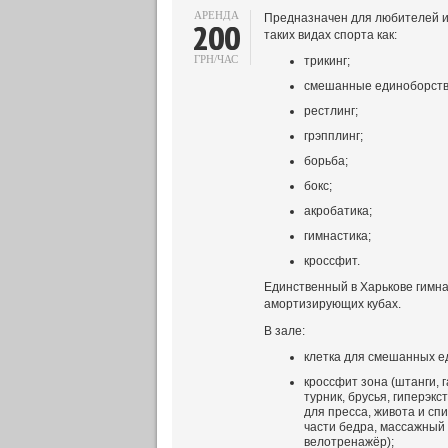
АРЕНДА
Предназначен для любителей и
200
таких видах спорта как:
ГРН/ЧАС
трикинг;
смешанные единоборств
рестлинг;
грэпплинг;
борьба;
бокс;
акробатика;
гимнастика;
кроссфит.
Единственный в Харькове гимна
амортизирующих кубах.
В зале:
клетка для смешанных е
кроссфит зона (штанги, г
турник, брусья, гиперэкс
для пресса, живота и сп
части бедра, массажный 
велотренажёр);