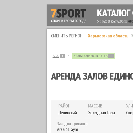
КАТАЛОГ
У НАС В КАТАЛОГЕ
68
СМЕНИТЬ РЕГИОН:
Харьковская область
ВСЕ
ЗАЛЫ ЕДИНОБОРСТВ
1
1
АРЕНДА ЗАЛОВ ЕДИН
РАЙОН
МАССИВ
УЛ
Ленинский
Холодная Гора
Ско
Зал для трикинга
Area 51 Gym