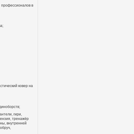
 профессионалов в
а;
стический ковер на
диноборств;
антели, гири,
тензия, тренажёр
ины, внутренней
обруч,