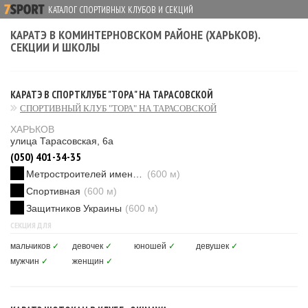
КАТАЛОГ СПОРТИВНЫХ КЛУБОВ И СЕКЦИЙ
КАРАТЭ В КОМИНТЕРНОВСКОМ РАЙОНЕ (ХАРЬКОВ).
СЕКЦИИ И ШКОЛЫ
КАРАТЭ В СПОРТКЛУБЕ "ТОРА" НА ТАРАСОВСКОЙ
СПОРТИВНЫЙ КЛУБ "ТОРА" НА ТАРАСОВСКОЙ
ХАРЬКОВ
улица Тарасовская, 6а
(050) 401-34-35
Метростроителей имени Ващенко
(600 м)
Спортивная
(600 м)
Защитников Украины
(600 м)
СЕКЦИЯ ДЛЯ
мальчиков
✓
девочек
✓
юношей
✓
девушек
✓
мужчин
✓
женщин
✓