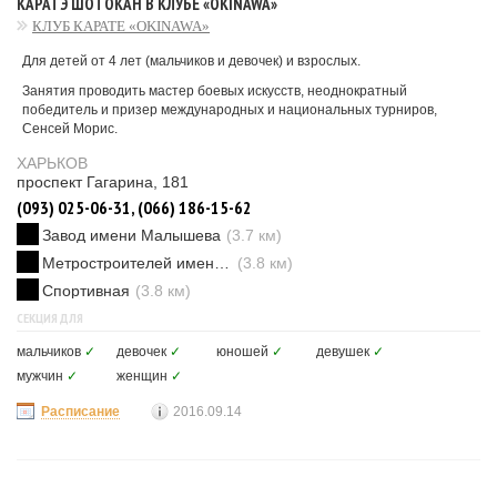
КАРАТЭ ШОТОКАН В КЛУБЕ «OKINAWA»
КЛУБ КАРАТЕ «OKINAWA»
Для детей от 4 лет (мальчиков и девочек) и взрослых.
Занятия проводить мастер боевых искусств, неоднократный
победитель и призер международных и национальных турниров,
Сенсей Морис.
ХАРЬКОВ
проспект Гагарина, 181
(093) 025-06-31, (066) 186-15-62
Завод имени Малышева
(3.7 км)
Метростроителей имени Ващенко
(3.8 км)
Спортивная
(3.8 км)
СЕКЦИЯ ДЛЯ
мальчиков
✓
девочек
✓
юношей
✓
девушек
✓
мужчин
✓
женщин
✓
Расписание
2016.09.14