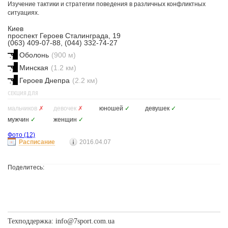
Изучение тактики и стратегии поведения в различных конфликтных
ситуациях.
Киев
проспект Героев Сталинграда, 19
(063) 409-07-88, (044) 332-74-27
Оболонь
(900 м)
Минская
(1.2 км)
Героев Днепра
(2.2 км)
СЕКЦИЯ ДЛЯ
мальчиков
✗
девочек
✗
юношей
✓
девушек
✓
мужчин
✓
женщин
✓
Фото
(12)
Расписание
2016.04.07
Поделитесь:
Техподдержка:
info@7sport.com.ua