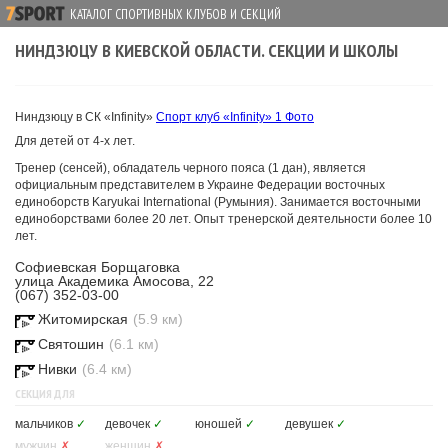
КАТАЛОГ СПОРТИВНЫХ КЛУБОВ И СЕКЦИЙ
НИНДЗЮЦУ В КИЕВСКОЙ ОБЛАСТИ. СЕКЦИИ И ШКОЛЫ
Ниндзюцу в СК «Infinity»
Спорт клуб «Infinity»
1 Фото
Для детей от 4-х лет.
Тренер (сенсей), обладатель черного пояса (1 дан), является
официальным представителем в Украине Федерации восточных
единоборств Karyukai International (Румыния). Занимается восточными
единоборствами более 20 лет. Опыт тренерской деятельности более 10
лет.
Софиевская Борщаговка
улица Академика Амосова, 22
(067) 352-03-00
Житомирская
(5.9 км)
Святошин
(6.1 км)
Нивки
(6.4 км)
СЕКЦИЯ ДЛЯ
мальчиков
✓
девочек
✓
юношей
✓
девушек
✓
мужчин
✗
женщин
✗