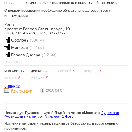
не надо, - подойдет любая спортивная или просто удобная одежда.
О первом посещении необходимо обязательно договориться c
инструктором.
Киев
проспект Героев Сталинграда, 19
(063) 409-07-88, (044) 332-74-27
Оболонь
(900 м)
Минская
(1.2 км)
Героев Днепра
(2.2 км)
СЕКЦИЯ ДЛЯ
мальчиков
✓
девочек
✓
юношей
✗
девушек
✗
мужчин
✗
женщин
✗
Видео
(3)
Расписание
2016.04.07
Ниндзюцу в Будзинкан Фусэй Додзё на метро «Минская»
Будзинкан
Фусэй Додзё на метро «Минская»
1 Фото
Изучение методов и техник защиты от безоружных и вооруженных
противников.