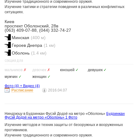
Изучение традиционного и современного оружия.
Изучение тактики и стратегии поведения в различных конфликтных
ситуациях.
Киев
проспект Оболонский, 28в
(063) 409-07-88, (044) 332-74-27
Минская
(400 м)
Героев Днепра
(1 км)
Оболонь
(1.4 км)
СЕКЦИЯ ДЛЯ
мальчиков
✗
девочек
✗
юношей
✓
девушек
✓
мужчин
✓
женщин
✓
Фото
(4)
+
Видео
(4)
Расписание
2016.04.07
Ниндзюцу в Будзинкан Фусэй Додзё на метро «Оболонь»
Будзинкан
Фусэй Додзё на метро «Оболонь»
1 Фото
Изучение методов и техник защиты от безоружных и вооруженных
противников.
Изучение традиционного и современного оружия.