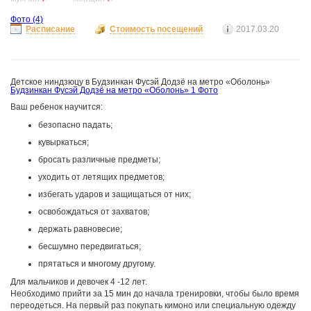
Фото
(4)
Расписание
Стоимость посещений
2017.03.20
Детское ниндзюцу в Будзинкан Фусэй Додзё на метро «Оболонь»
Будзинкан Фусэй Додзё на метро «Оболонь»
1 Фото
Ваш ребенок научится:
безопасно падать;
кувыркаться;
бросать различные предметы;
уходить от летящих предметов;
избегать ударов и защищаться от них;
освобождаться от захватов;
держать равновесие;
бесшумно передвигаться;
прятаться и многому другому.
Для мальчиков и девочек 4 -12 лет.
Необходимо прийти за 15 мин до начала тренировки, чтобы было время
переодеться. На первый раз покупать кимоно или специальную одежду