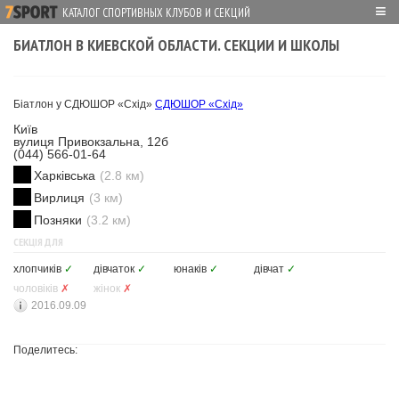
≡
КАТАЛОГ СПОРТИВНЫХ КЛУБОВ И СЕКЦИЙ
БИАТЛОН В КИЕВСКОЙ ОБЛАСТИ. СЕКЦИИ И ШКОЛЫ
Біатлон у СДЮШОР «Схід»
СДЮШОР «Схід»
Київ
вулиця Привокзальна, 12б
(044) 566-01-64
Харківська
(2.8 км)
Вирлиця
(3 км)
Позняки
(3.2 км)
СЕКЦІЯ ДЛЯ
хлопчиків
✓
дівчаток
✓
юнаків
✓
дівчат
✓
чоловіків
✗
жінок
✗
2016.09.09
Поделитесь: