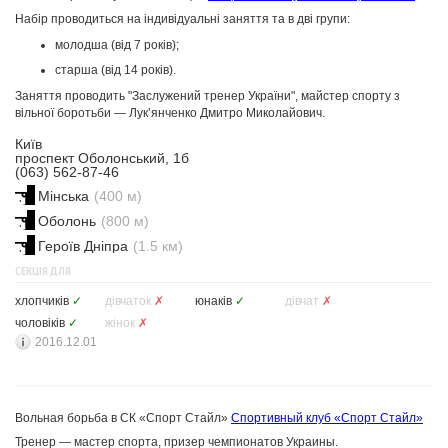
Набір проводиться на індивідуальні заняття та в дві групи:
молодша (від 7 років);
старша (від 14 років).
Заняття проводить "Заслужений тренер України", майстер спорту з
вільної боротьби — Лук’янченко Дмитро Миколайович.
Київ
проспект Оболонський, 1б
(063) 562-87-46
Мінська
(400 м)
Оболонь
(800 м)
Героїв Дніпра
(1.5 км)
СЕКЦІЯ ДЛЯ
хлопчиків
✓
дівчаток
✗
юнаків
✓
дівчат
✗
чоловіків
✓
жінок
✗
2016.12.01
Вольная борьба в СК «Спорт Стайл»
Спортивный клуб «Спорт Стайл»
Тренер — мастер спорта, призер чемпионатов Украины.