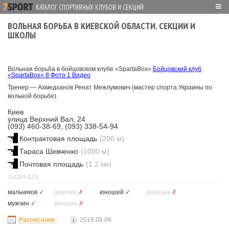
≡
КАТАЛОГ СПОРТИВНЫХ КЛУБОВ И СЕКЦИЙ
ВОЛЬНАЯ БОРЬБА В КИЕВСКОЙ ОБЛАСТИ. СЕКЦИИ И
ШКОЛЫ
Вольная борьба в бойцовском клубе «SpartaBox»
Бойцовский клуб
«SpartaBox»
8 Фото
1 Видео
Тренер — Ахмедханов Ренат Межлумович (мастер спорта Украины по
вольной борьбе).
Киев
улица Верхний Вал, 24
(093) 460-38-69, (093) 338-54-94
Контрактовая площадь
(200 м)
Тараса Шевченко
(1000 м)
Почтовая площадь
(1.2 км)
СЕКЦИЯ ДЛЯ
мальчиков
✓
девочек
✗
юношей
✓
девушек
✗
мужчин
✓
женщин
✗
Расписание
2016.08.06