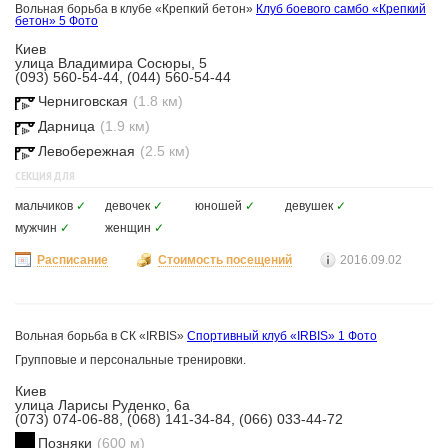
Вольная борьба в клубе «Крепкий бетон»
Клуб боевого самбо «Крепкий
бетон»
5 Фото
Киев
улица Владимира Сосюры, 5
(093) 560-54-44, (044) 560-54-44
Черниговская
(1.8 км)
Дарница
(1.9 км)
Левобережная
(2.5 км)
СЕКЦИЯ ДЛЯ
мальчиков
✓
девочек
✓
юношей
✓
девушек
✓
мужчин
✓
женщин
✓
Расписание
Стоимость посещений
2016.09.02
Вольная борьба в СК «IRBIS»
Спортивный клуб «IRBIS»
1 Фото
Групповые и персональные тренировки.
Киев
улица Ларисы Руденко, 6а
(073) 074-06-88, (068) 141-34-84, (066) 033-44-72
Позняки
(600 м)