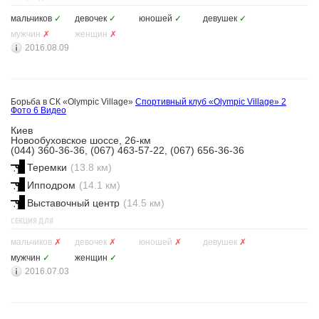
мальчиков
✓
девочек
✓
юношей
✓
девушек
✓
мужчин
✗
женщин
✗
2016.08.09
Борьба в СК «Olympic Village»
Спортивный клуб «Olympic Village»
2
Фото
6 Видео
Киев
Новообуховское шоссе, 26-км
(044) 360-36-36, (067) 463-57-22, (067) 656-36-36
Теремки
(13.8 км)
Ипподром
(14.1 км)
Выставочный центр
(14.5 км)
СЕКЦИЯ ДЛЯ
мальчиков
✗
девочек
✗
юношей
✗
девушек
✗
мужчин
✓
женщин
✓
2016.07.03