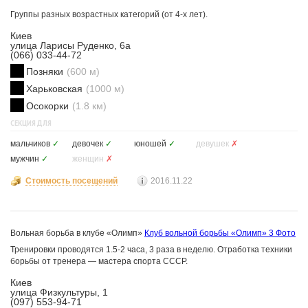
Группы разных возрастных категорий (от 4-х лет).
Киев
улица Ларисы Руденко, 6а
(066) 033-44-72
Позняки
(600 м)
Харьковская
(1000 м)
Осокорки
(1.8 км)
СЕКЦИЯ ДЛЯ
мальчиков
✓
девочек
✓
юношей
✓
девушек
✗
мужчин
✓
женщин
✗
Стоимость посещений
2016.11.22
Вольная борьба в клубе «Олимп»
Клуб вольной борьбы «Олимп»
3 Фото
Тренировки проводятся 1.5-2 часа, 3 раза в неделю. Отработка техники
борьбы от тренера — мастера спорта СССР.
Киев
улица Физкультуры, 1
(097) 553-94-71