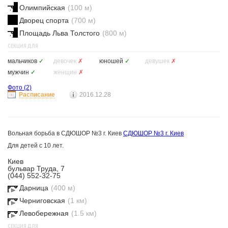
Олимпийская
(100 м)
Дворец спорта
(700 м)
Площадь Льва Толстого
(800 м)
СЕКЦИЯ ДЛЯ
мальчиков
✓
девочек
✗
юношей
✓
девушек
✗
мужчин
✓
женщин
✗
Фото
(2)
Расписание
2016.12.28
Вольная борьба в СДЮШОР №3 г. Киев
СДЮШОР №3 г. Киев
Для детей с 10 лет.
Киев
бульвар Труда, 7
(044) 552-32-75
Дарница
(400 м)
Черниговская
(1 км)
Левобережная
(1.5 км)
СЕКЦИЯ ДЛЯ