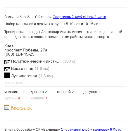
Вольная борьба в СК «Lion»
Спортивный клуб «Lion»
1 Фото
Набор мальчиков и девочек в группы 5-10 лет и 10-15 лет.
Тренировки проводит Александр Анатолиевич — квалифицированный
преподаватель с многолетним опытом работы, мастер спорта.
Киев
проспект Победы, 27а
(063) 114-45-25
Политехнический институт
(300 м)
Вокзальная
(1.6 км)
Лукьяновская
(1.6 км)
СЕКЦИЯ ДЛЯ
мальчиков
✓
девочек
✓
юношей
✓
девушек
✓
мужчин
✗
женщин
✗
Расписание
Вільна боротьба у СК «Бакінець»
Спортивний клуб «Бакінець»
6 Фото