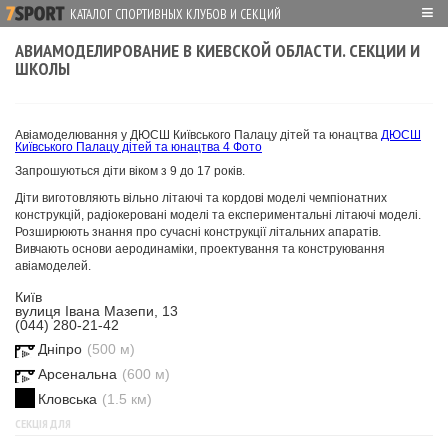
≡
КАТАЛОГ СПОРТИВНЫХ КЛУБОВ И СЕКЦИЙ
АВИАМОДЕЛИРОВАНИЕ В КИЕВСКОЙ ОБЛАСТИ. СЕКЦИИ И
ШКОЛЫ
Авіамоделювання у ДЮСШ Київського Палацу дітей та юнацтва
ДЮСШ
Київського Палацу дітей та юнацтва
4 Фото
Запрошуються діти віком з 9 до 17 років.
Діти виготовляють вільно літаючі та кордові моделі чемпіонатних
конструкцій, радіокеровані моделі та експериментальні літаючі моделі.
Розширюють знання про сучасні конструкції літальних апаратів.
Вивчають основи аеродинаміки, проектування та конструювання
авіамоделей.
Київ
вулиця Івана Мазепи, 13
(044) 280-21-42
Дніпро
(500 м)
Арсенальна
(600 м)
Кловська
(1.5 км)
СЕКЦІЯ ДЛЯ