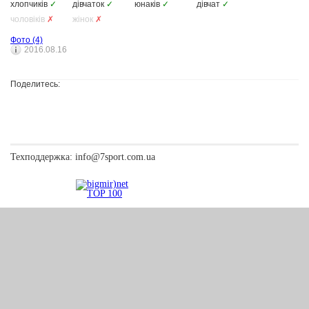
хлопчиків
✓
дівчаток
✓
юнаків
✓
дівчат
✓
чоловіків
✗
жінок
✗
Фото
(4)
2016.08.16
Поделитесь:
Техподдержка:
info@7sport.com.ua