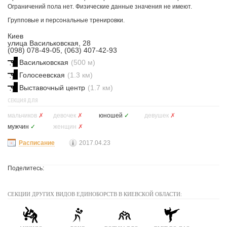
Ограничений пола нет. Физические данные значения не имеют.
Групповые и персональные тренировки.
Киев
улица Васильковская, 28
(098) 078-49-05, (063) 407-42-93
Васильковская
(500 м)
Голосеевская
(1.3 км)
Выставочный центр
(1.7 км)
СЕКЦИЯ ДЛЯ
мальчиков
✗
девочек
✗
юношей
✓
девушек
✗
мужчин
✓
женщин
✗
Расписание
2017.04.23
Поделитесь:
СЕКЦИИ ДРУГИХ ВИДОВ ЕДИНОБОРСТВ В КИЕВСКОЙ ОБЛАСТИ: