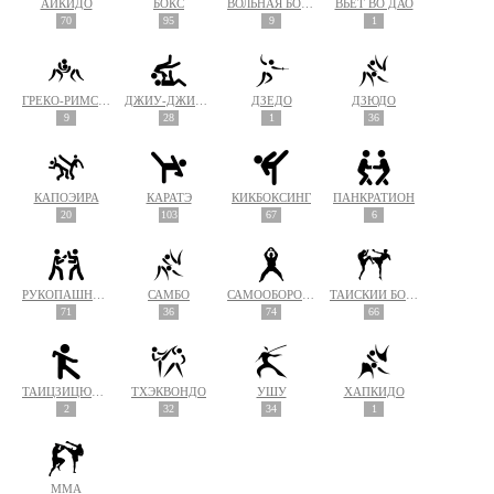
АЙКИДО
БОКС
ВОЛЬНАЯ БОРЬБА
ВЬЕТ ВО ДАО
70
95
9
1
ГРЕКО-РИМСКАЯ БОРЬБА
ДЖИУ-ДЖИТСУ
ДЗЁДО
ДЗЮДО
9
28
1
36
КАПОЭЙРА
КАРАТЭ
КИКБОКСИНГ
ПАНКРАТИОН
20
103
67
6
РУКОПАШНЫЙ БОЙ
САМБО
САМООБОРОНА
ТАЙСКИЙ БОКС (МУАЙ ТАЙ)
71
36
74
66
ТАЙЦЗИЦЮАНЬ
ТХЭКВОНДО
УШУ
ХАПКИДО
2
32
34
1
MMA