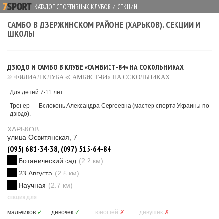
КАТАЛОГ СПОРТИВНЫХ КЛУБОВ И СЕКЦИЙ
САМБО В ДЗЕРЖИНСКОМ РАЙОНЕ (ХАРЬКОВ). СЕКЦИИ И
ШКОЛЫ
ДЗЮДО И САМБО В КЛУБЕ «САМБИСТ-84» НА СОКОЛЬНИКАХ
ФИЛИАЛ КЛУБА «САМБИСТ-84» НА СОКОЛЬНИКАХ
Для детей 7-11 лет.
Тренер — Белоконь Александра Сергеевна (мастер спорта Украины по
дзюдо).
ХАРЬКОВ
улица Освитянская, 7
(095) 681-34-38, (097) 515-64-84
Ботанический сад
(2.2 км)
23 Августа
(2.5 км)
Научная
(2.7 км)
СЕКЦИЯ ДЛЯ
мальчиков
✓
девочек
✓
юношей
✗
девушек
✗