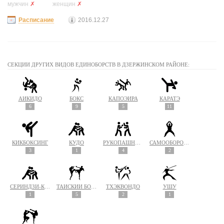
мужчин
✗
женщин
✗
Расписание
2016.12.27
СЕКЦИИ ДРУГИХ ВИДОВ ЕДИНОБОРСТВ В ДЗЕРЖИНСКОМ РАЙОНЕ:
АЙКИДО
БОКС
КАПОЭЙРА
КАРАТЭ
6
9
5
11
КИКБОКСИНГ
КУДО
РУКОПАШНЫЙ БОЙ
САМООБОРОНА
3
1
4
2
СЁРИНДЗИ-КЭМПО
ТАЙСКИЙ БОКС (МУАЙ ТАЙ)
ТХЭКВОНДО
УШУ
1
5
2
1