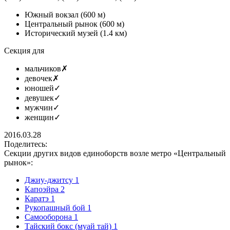
Южный вокзал
(600 м)
Центральный рынок
(600 м)
Исторический музей
(1.4 км)
Секция для
мальчиков
✗
девочек
✗
юношей
✓
девушек
✓
мужчин
✓
женщин
✓
2016.03.28
Поделитесь:
Секции других видов единоборств возле метро «Центральный
рынок»:
Джиу-джитсу
1
Капоэйра
2
Каратэ
1
Рукопашный бой
1
Самооборона
1
Тайский бокс (муай тай)
1