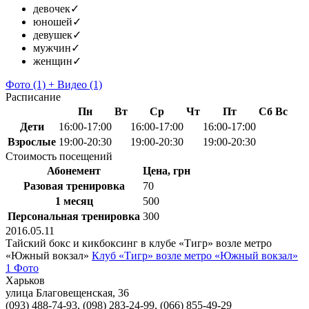
девочек
✓
юношей
✓
девушек
✓
мужчин
✓
женщин
✓
Фото
(1)
+
Видео
(1)
Расписание
Пн
Вт
Ср
Чт
Пт
Сб
Вс
Дети
16:00-17:00
16:00-17:00
16:00-17:00
Взрослые
19:00-20:30
19:00-20:30
19:00-20:30
Стоимость посещений
Абонемент
Цена, грн
Разовая тренировка
70
1 месяц
500
Персональная тренировка
300
2016.05.11
Тайский бокс и кикбоксинг в клубе «Тигр» возле метро
«Южный вокзал»
Клуб «Тигр» возле метро «Южный вокзал»
1 Фото
Харьков
улица Благовещенская, 36
(093) 488-74-93, (098) 283-24-99, (066) 855-49-29