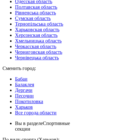
Одесская область
Полтавская область
Рівненська область
Сумская область
Тернопільська область
Харьковская область
Херсонская область
Хмельницька область
Черкасская область
Черниговская область
Чернівецька область
Сменить город:
Бабаи
Балаклея
Дергачи
Песочин
Покотиловка
Харьков
Все города области
Вы в разделе
Спортивные
секции
По виду спорта (Харьков):