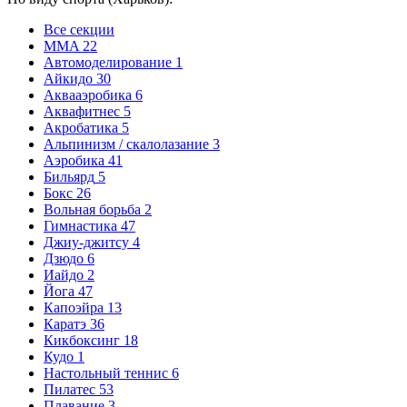
Все секции
MMA
22
Автомоделирование
1
Айкидо
30
Аквааэробика
6
Аквафитнес
5
Акробатика
5
Альпинизм / скалолазание
3
Аэробика
41
Бильярд
5
Бокс
26
Вольная борьба
2
Гимнастика
47
Джиу-джитсу
4
Дзюдо
6
Иайдо
2
Йога
47
Капоэйра
13
Каратэ
36
Кикбоксинг
18
Кудо
1
Настольный теннис
6
Пилатес
53
Плавание
3