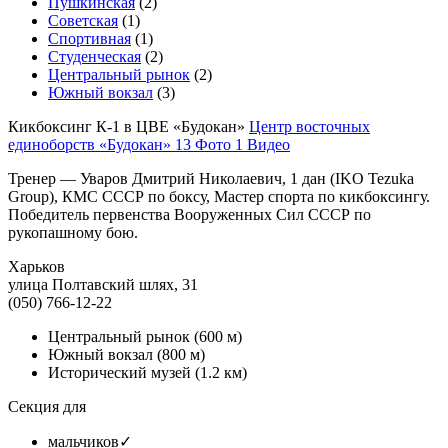
Пушкинская
(2)
Советская
(1)
Спортивная
(1)
Студенческая
(2)
Центральный рынок
(2)
Южный вокзал
(3)
Кикбоксинг К-1 в ЦВЕ «Будокан»
Центр восточных
единоборств «Будокан»
13 Фото
1 Видео
Тренер — Уваров Дмитрий Николаевич, 1 дан (IKO Tezuka
Group), КМС СССР по боксу, Мастер спорта по кикбоксингу.
Победитель первенства Вооруженных Сил СССР по
рукопашному бою.
Харьков
улица Полтавский шлях, 31
(050) 766-12-22
Центральный рынок
(600 м)
Южный вокзал
(800 м)
Исторический музей
(1.2 км)
Секция для
мальчиков
✓