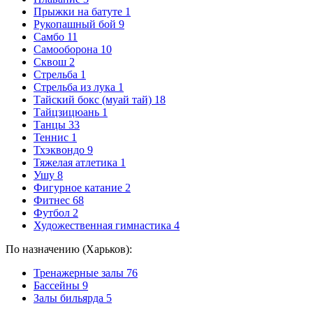
Прыжки на батуте
1
Рукопашный бой
9
Самбо
11
Самооборона
10
Сквош
2
Стрельба
1
Стрельба из лука
1
Тайский бокс (муай тай)
18
Тайцзицюань
1
Танцы
33
Теннис
1
Тхэквондо
9
Тяжелая атлетика
1
Ушу
8
Фигурное катание
2
Фитнес
68
Футбол
2
Художественная гимнастика
4
По назначению (Харьков):
Тренажерные залы
76
Бассейны
9
Залы бильярда
5