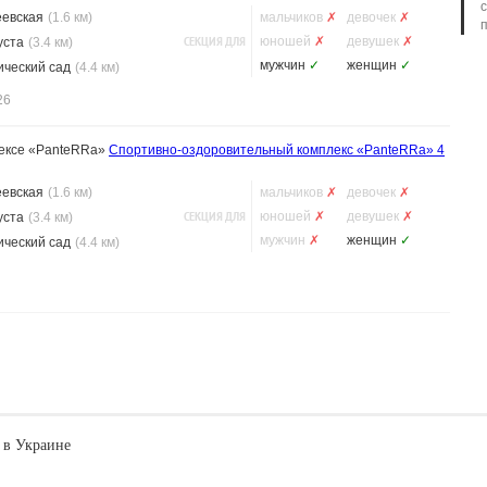
еевская
(1.6 км)
мальчиков
✗
девочек
✗
СЕКЦИЯ ДЛЯ
юношей
✗
девушек
✗
уста
(3.4 км)
мужчин
✓
женщин
✓
ический сад
(4.4 км)
26
лексе «PanteRRa»
Спортивно-оздоровительный комплекс «PanteRRa»
4
еевская
(1.6 км)
мальчиков
✗
девочек
✗
СЕКЦИЯ ДЛЯ
юношей
✗
девушек
✗
уста
(3.4 км)
мужчин
✗
женщин
✓
ический сад
(4.4 км)
 в Украине