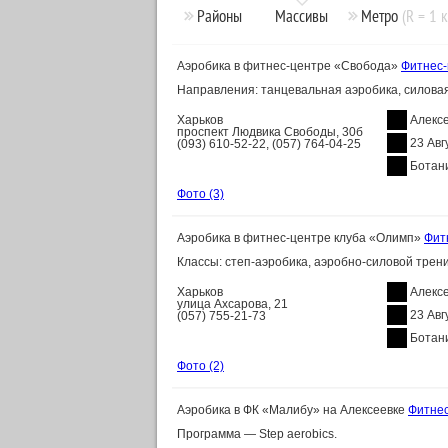
Районы
Массивы
Метро
(R = 1 
Аэробика в фитнес-центре «Свобода»
Фитнес
Направления: танцевальная аэробика, силовая 
Харьков
Алекс
проспект Людвика Свободы, 30б
23 Авг
(093) 610-52-22, (057) 764-04-25
Ботан
Фото
(3)
Аэробика в фитнес-центре клуба «Олимп»
Фит
Классы: степ-аэробика, аэробно-силовой тренин
Харьков
Алекс
улица Ахсарова, 21
23 Авг
(057) 755-21-73
Ботан
Фото
(2)
Аэробика в ФК «Малибу» на Алексеевке
Фитнес
Программа — Step aerobics.