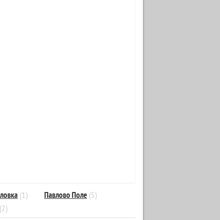
ловка
(1)
Павлово Поле
(5)
(2)