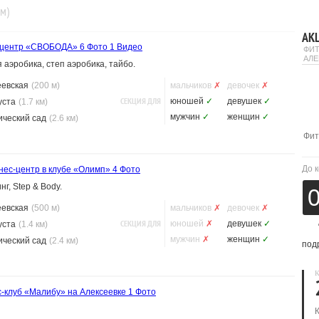
км)
АК
-центр «СВОБОДА»
6 Фото
1 Видео
ФИТ
АЛЕ
аэробика, степ аэробика, тайбо.
еевская
(200 м)
мальчиков
✗
девочек
✗
СЕКЦИЯ ДЛЯ
юношей
✓
девушек
✓
уста
(1.7 км)
мужчин
✓
женщин
✓
ический сад
(2.6 км)
Фит
До 
нес-центр в клубе «Олимп»
4 Фото
г, Step & Body.
еевская
(500 м)
мальчиков
✗
девочек
✗
СЕКЦИЯ ДЛЯ
юношей
✗
девушек
✓
уста
(1.4 км)
мужчин
✗
женщин
✓
ический сад
(2.4 км)
под
К
-клуб «Малибу» на Алексеевке
1 Фото