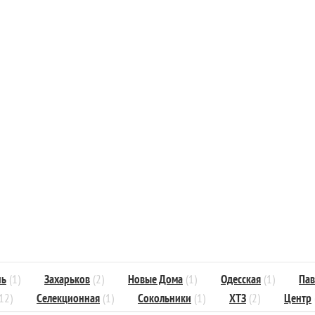
нь
(1)
Захарьков
(2)
Новые Дома
(1)
Одесская
(1)
Пав
12)
Селекционная
(1)
Сокольники
(1)
ХТЗ
(2)
Центр