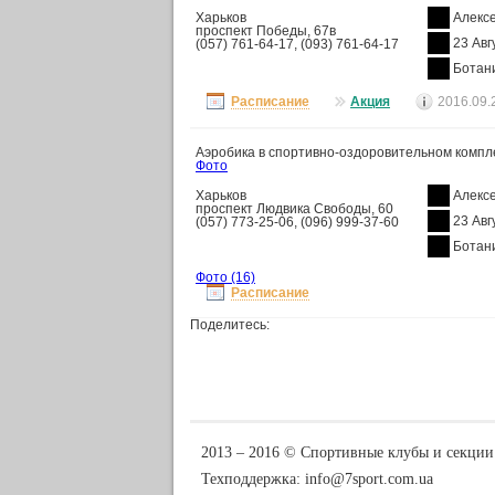
Харьков
Алекс
проспект Победы, 67в
23 Авг
(057) 761-64-17, (093) 761-64-17
Ботан
Расписание
Акция
2016.09.
Аэробика в спортивно-оздоровительном комп
Фото
Харьков
Алекс
проспект Людвика Свободы, 60
23 Авг
(057) 773-25-06, (096) 999-37-60
Ботан
Фото
(16)
Расписание
Поделитесь:
2013 ‒ 2016 © Спортивные клубы и секции
Техподдержка:
info@7sport.com.ua