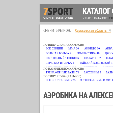
КАТАЛОГ
У НАС В КАТАЛОГЕ
63
СМЕНИТЬ РЕГИОН:
Харьковская область
ПО ВИДУ СПОРТА (ХАРЬКОВ):
ВСЕ СЕКЦИИ
MMA
20
АЙКИДО
30
АКВА
ВОЛЬНАЯ БОРЬБА
2
ГИМНАСТИКА
46
ДЖИУ
НАСТОЛЬНЫЙ ТЕННИС
6
ПИЛАТЕС
52
ПЛА
СТРЕЛЬБА ИЗ ЛУКА
1
ТАЙСКИЙ БОКС (МУАЙ Т
ФИГУРНОЕ КАТАНИЕ
2
ФИТНЕС
67
ФУТБО
ПО НАЗНАЧЕНИЮ (ХАРЬКОВ):
ТРЕНАЖЕРНЫЕ ЗАЛЫ
74
БАССЕЙНЫ
9
ЗАЛЫ
ПО ТИПУ КЛУБА (ХАРЬКОВ):
ВСЕ СПОРТКЛУБЫ
235
ФИТНЕС-КЛУБЫ И ФИТ
АЭРОБИКА НА АЛЕКСЕ