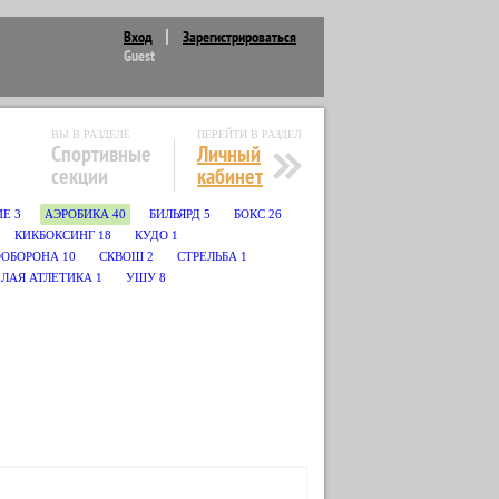
Вход
Зарегистрироваться
Guest
ВЫ В РАЗДЕЛЕ
ПЕРЕЙТИ В РАЗДЕЛ
Спортивные
Личный
секции
кабинет
ИЕ
3
АЭРОБИКА
40
БИЛЬЯРД
5
БОКС
26
КИКБОКСИНГ
18
КУДО
1
ОБОРОНА
10
СКВОШ
2
СТРЕЛЬБА
1
ЛАЯ АТЛЕТИКА
1
УШУ
8