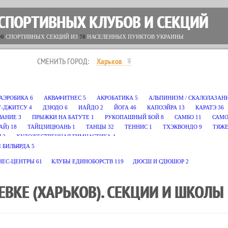
 СПОРТИВНЫХ КЛУБОВ И СЕКЦИЙ
00
СПОРТИВНЫХ СЕКЦИЙ ИЗ
70
НАСЕЛЕННЫХ ПУНКТОВ УКРАИНЫ
СМЕНИТЬ ГОРОД:
Харьков
АЭРОБИКА
6
АКВАФИТНЕС
5
АКРОБАТИКА
5
АЛЬПИНИЗМ / СКАЛОЛАЗАН
-ДЖИТСУ
4
ДЗЮДО
6
ИАЙДО
2
ЙОГА
46
КАПОЭЙРА
13
КАРАТЭ
36
ВАНИЕ
3
ПРЫЖКИ НА БАТУТЕ
1
РУКОПАШНЫЙ БОЙ
8
САМБО
11
САМО
АЙ)
18
ТАЙЦЗИЦЮАНЬ
1
ТАНЦЫ
32
ТЕННИС
1
ТХЭКВОНДО
9
ТЯЖЕ
Л
2
ХУДОЖЕСТВЕННАЯ ГИМНАСТИКА
4
 БИЛЬЯРДА
5
НЕС-ЦЕНТРЫ
61
КЛУБЫ ЕДИНОБОРСТВ
119
ДЮСШ И СДЮШОР
2
ЕВКЕ (ХАРЬКОВ). СЕКЦИИ И ШКОЛЫ