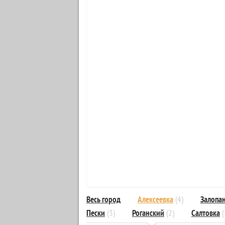
Весь город
Алексеевка
(4)
Залопа
Пески
(3)
Роганский
(2)
Салтовка
(