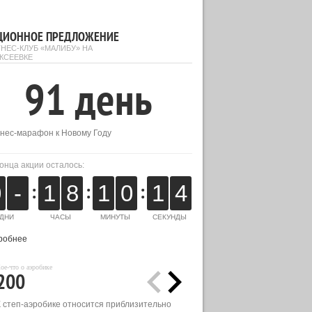
ЦИОННОЕ ПРЕДЛОЖЕНИЕ
НЕС-КЛУБ «МАЛИБУ» НА
КСЕЕВКЕ
91 день
нес-марафон к Новому Году
конца акции осталось:
:
:
:
0
-
1
8
1
0
1
4
ДНИ
ЧАСЫ
МИНУТЫ
СЕКУНДЫ
робнее
ое-что о аэробике
200
К степ-аэробике относится приблизительно