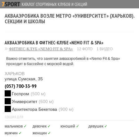
КАТАЛОГ СПОРТИВНЫХ КЛУБОВ И СЕКЦИЙ
АКВААЭРОБИКА ВОЗЛЕ МЕТРО «УНИВЕРСИТЕТ» (ХАРЬКОВ).
СЕКЦИИ И ШКОЛЫ
АКВААЭРОБИКА В ФИТНЕС-КЛУБЕ «NEMO FIT & SPA»
ФИТНЕС-КЛУБ «NEMO FIT & SPA»
12 ФОТО
1 ВИДЕО
Важно отметить, что занятия аквааэробикой в «Nemo Fit & Spa»
проходит в бассейне с морской водой.
ХАРЬКОВ
улица Сумская, 35
(057) 700-33-99
Госпром
(500 м)
Университет
(600 м)
Архитектора Бекетова
(900 м)
СЕКЦИЯ ДЛЯ
мальчиков
✓
девочек
✓
юношей
✓
девушек
✓
мужчин
✓
женщин
✓