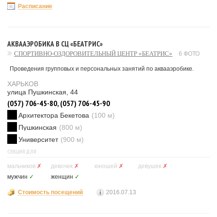
Расписание
АКВААЭРОБИКА В СЦ «БЕАТРИС»
СПОРТИВНО-ОЗДОРОВИТЕЛЬНЫЙ ЦЕНТР «БЕАТРИС»
6 ФОТО
Проведения групповых и персональных занятий по аквааэробике.
ХАРЬКОВ
улица Пушкинская, 44
(057) 706-45-80, (057) 706-45-90
Архитектора Бекетова
(100 м)
Пушкинская
(800 м)
Университет
(900 м)
СЕКЦИЯ ДЛЯ
мальчиков
✗
девочек
✗
юношей
✗
девушек
✗
мужчин
✓
женщин
✓
Стоимость посещений
2016.07.13