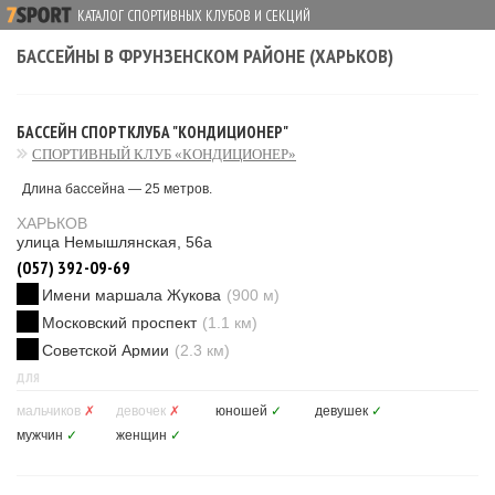
КАТАЛОГ СПОРТИВНЫХ КЛУБОВ И СЕКЦИЙ
БАССЕЙНЫ В ФРУНЗЕНСКОМ РАЙОНЕ (ХАРЬКОВ)
БАССЕЙН СПОРТКЛУБА "КОНДИЦИОНЕР"
СПОРТИВНЫЙ КЛУБ «КОНДИЦИОНЕР»
Длина бассейна — 25 метров.
ХАРЬКОВ
улица Немышлянская, 56а
(057) 392-09-69
Имени маршала Жукова
(900 м)
Московский проспект
(1.1 км)
Советской Армии
(2.3 км)
ДЛЯ
мальчиков
✗
девочек
✗
юношей
✓
девушек
✓
мужчин
✓
женщин
✓