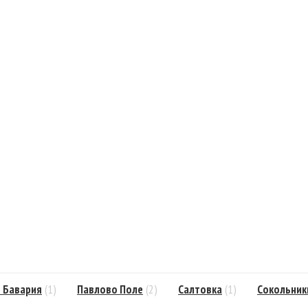
 Бавария
(1)
Павлово Поле
(2)
Салтовка
(1)
Сокольник