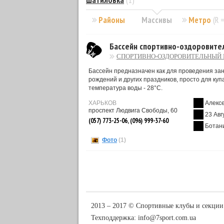
Шатиловка
(1)
Районы
Массивы
Метро
(R 
Бассейн спортивно-оздоровите
СПОРТИВНО-ОЗДОРОВИТЕЛЬНЫЙ 
Бассейн предназначен как для проведения заня
рождений и других праздников, просто для куп
температура воды - 28°C.
ХАРЬКОВ
Алекс
проспект Людвига Свободы, 60
23 Авг
(057) 773-25-06, (096) 999-37-60
Ботан
Фото
(1)
2013 ‒ 2017 © Спортивные клубы и секции
Техподдержка:
info@7sport.com.ua