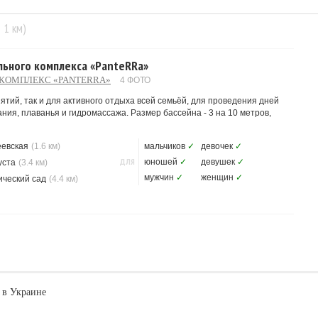
= 1 км)
льного комплекса «PanteRRa»
КОМПЛЕКС «PANTERRA»
4 ФОТО
тий, так и для активного отдыха всей семьёй, для проведения дней
ания, плаванья и гидромассажа. Размер бассейна - 3 на 10 метров,
еевская
(1.6 км)
мальчиков
✓
девочек
✓
ДЛЯ
юношей
✓
девушек
✓
уста
(3.4 км)
мужчин
✓
женщин
✓
ический сад
(4.4 км)
 в Украине