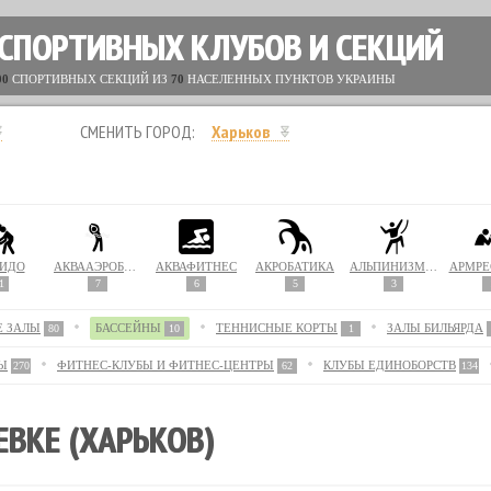
 СПОРТИВНЫХ КЛУБОВ И СЕКЦИЙ
00
СПОРТИВНЫХ СЕКЦИЙ ИЗ
70
НАСЕЛЕННЫХ ПУНКТОВ УКРАИНЫ
СМЕНИТЬ ГОРОД:
Харьков
ИДО
АКВААЭРОБИКА
АКВАФИТНЕС
АКРОБАТИКА
АЛЬПИНИЗМ / СКАЛОЛАЗАНИЕ
АРМРЕ
1
7
6
5
3
Е ЗАЛЫ
БАССЕЙНЫ
ТЕННИСНЫЕ КОРТЫ
ЗАЛЫ БИЛЬЯРДА
80
10
1
Ы
ФИТНЕС-КЛУБЫ И ФИТНЕС-ЦЕНТРЫ
КЛУБЫ ЕДИНОБОРСТВ
270
62
134
ЕВКЕ (ХАРЬКОВ)