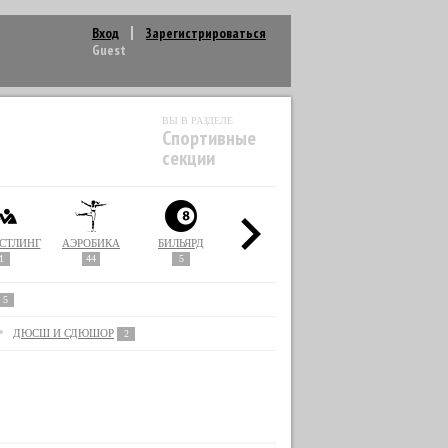
Вход
Зарегистрироваться
Guest
ВЫ В РАЗДЕЛЕ
Спортивные
секции
СТЛИНГ
АЭРОБИКА
БИЛЬЯРД
БОКС
ВОЛЕЙБОЛ
1
44
5
37
1
5
ДЮСШ И СДЮШОР
2