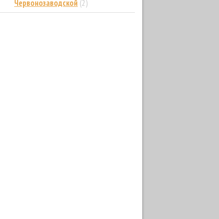
Червонозаводской
(2)