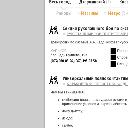
Весь город
Дзержинский
(4)
Кие
Районы
Массивы
Метро
(R 
Секция рукопашного боя по си
РУКОПАШНЫЙ БОЙ ПО СИСТЕМЕ
Тренировки по системе А.А. Кадочникова "Русс
ХАРЬКОВ
Просп
площадь Руднева, 19а
Спорт
(093) 080-08-96, (067) 495-98-58
Площа
Универсальный полноконтактны
ХАРЬКОВСКАЯ ОБЛАСТНАЯ ФЕДЕ
Чем мы занимаемся:
кикбоксинг (постановка ударов руками 
применение уклонов и нырков, лёгкость
джиу джитсу;
дзюдо;
самбо.