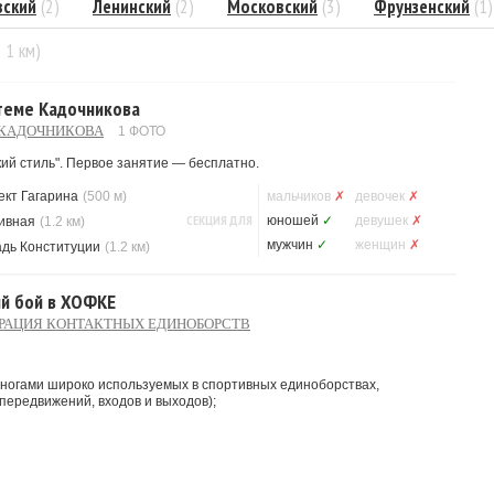
вский
(2)
Ленинский
(2)
Московский
(3)
Фрунзенский
(1)
= 1 км)
стеме Кадочникова
 КАДОЧНИКОВА
1 ФОТО
кий стиль". Первое занятие — бесплатно.
ект Гагарина
(500 м)
мальчиков
✗
девочек
✗
СЕКЦИЯ ДЛЯ
юношей
✓
девушек
✗
ивная
(1.2 км)
мужчин
✓
женщин
✗
дь Конституции
(1.2 км)
й бой в ХОФКЕ
РАЦИЯ КОНТАКТНЫХ ЕДИНОБОРСТВ
и ногами широко используемых в спортивных единоборствах,
 передвижений, входов и выходов);