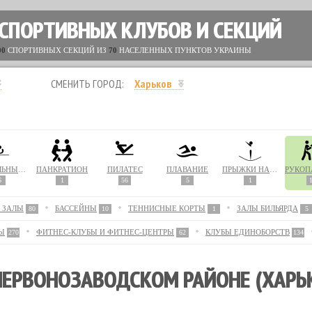
 СПОРТИВНЫХ КЛУБОВ И СЕКЦИЙ
00
СПОРТИВНЫХ СЕКЦИЙ ИЗ
70
НАСЕЛЕННЫХ ПУНКТОВ УКРАИНЫ
СМЕНИТЬ ГОРОД:
Харьков
НАСТОЛЬНЫЙ ТЕННИС
ПАНКРАТИОН
ПИЛАТЕС
ПЛАВАНИЕ
ПРЫЖКИ НА БАТУТЕ
6
1
56
5
1
 ЗАЛЫ
БАССЕЙНЫ
ТЕННИСНЫЕ КОРТЫ
ЗАЛЫ БИЛЬЯРДА
80
10
1
5
Ы
ФИТНЕС-КЛУБЫ И ФИТНЕС-ЦЕНТРЫ
КЛУБЫ ЕДИНОБОРСТВ
270
62
134
ЕРВОНОЗАВОДСКОМ РАЙОНЕ (ХАРЬК