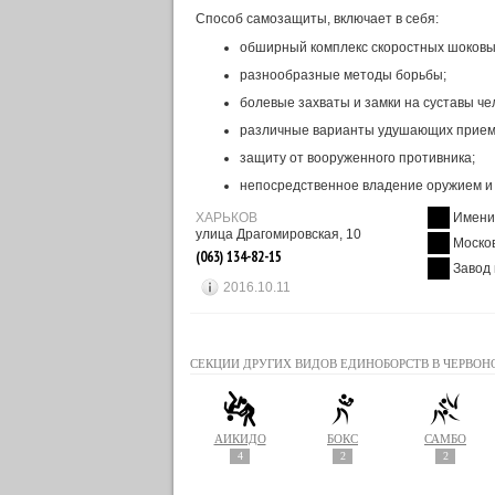
Способ самозащиты, включает в себя:
обширный комплекс скоростных шоковы
разнообразные методы борьбы;
болевые захваты и замки на суставы че
различные варианты удушающих прием
защиту от вооруженного противника;
непосредственное владение оружием и
ХАРЬКОВ
Имени
улица Драгомировская, 10
Моско
(063) 134-82-15
Завод
2016.10.11
СЕКЦИИ ДРУГИХ ВИДОВ ЕДИНОБОРСТВ В ЧЕРВОН
АЙКИДО
БОКС
САМБО
4
2
2