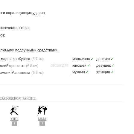
х и парализующих ударов;
ловеческого тела;
ов;
 любыми подручными средствами.
 маршала Жукова
(6.7 км)
мальчиков
✓
девочек
✓
СЕКЦИЯ ДЛЯ
юношей
✓
девушек
✓
вский проспект
(6.8 км)
мужчин
✓
женщин
✓
 имени Малышева
(6.9 км)
ОЗАВОДСКОМ РАЙОНЕ:
УШУ
MMA
1
3