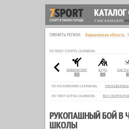
КАТАЛОГ
У НАС В КАТАЛОГЕ
69
СМЕНИТЬ РЕГИОН:
Харьковская область
ПО ВИДУ СПОРТА (ХАРЬКОВ):
ГА
КАПОЭЙРА
КАРАТЭ
КИКБОКСИНГ
КУДО
3
13
37
22
1
ПО НАЗНАЧЕНИЮ (ХАРЬКОВ):
ТРЕНАЖЕРНЫЕ
ПО ТИПУ КЛУБА (ХАРЬКОВ):
ВСЕ СПОРТКЛУБ
РУКОПАШНЫЙ БОЙ В Ч
ШКОЛЫ