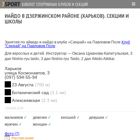
≡
КАТАЛОГ СПОРТИВНЫХ КЛУБОВ И СЕКЦИЙ
ИАЙДО В ДЗЕРЖИНСКОМ РАЙОНЕ (ХАРЬКОВ). СЕКЦИИ И
ШКОЛЫ
Занятия по айкидо и иайдо в клубе «Синрай» на Павловом Поле
Клуб
"Синрай" на Павловом Поле
Для взрослых и детей. Инструктор — Оксана Цуканова-Капитульская, 3
дан Nishio-ryu Iaido, 3 дан Nishio-ryu Taido, 2 дан Aikido Aikikai.
Харьков
улица Космонавтов, 3
(097) 594-55-94
23 Августа
(700 м)
Ботанический сад
(1.1 км)
Алексеевская
(2.3 км)
СЕКЦИЯ ДЛЯ
мальчиков
✓
девочек
✓
юношей
✓
девушек
✓
мужчин
✓
женщин
✓
Фото
(7)
Расписание