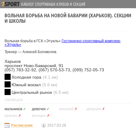
КАТАЛОГ СПОРТИВНЫХ КЛУБОВ И СЕКЦИЙ
ВОЛЬНАЯ БОРЬБА НА НОВОЙ БАВАРИИ (ХАРЬКОВ). СЕКЦИИ
И ШКОЛЫ
Вольная борьба в ГСК «Этуаль»
Гостинично-спортивный комплекс
«Этуаль»
Тренер — Алексей Богомолов.
Харьков
проспект Ново-Баварский, 91
(057) 783-32-92, (067) 570-53-73, (099) 752-05-73
Холодная гора
(4.1 км)
Южный вокзал
(5.6 км)
Центральный рынок
(6.5 км)
СЕКЦИЯ ДЛЯ
мальчиков
✓
девочек
✓
юношей
✗
девушек
✗
мужчин
✗
женщин
✗
Расписание
2017.03.28